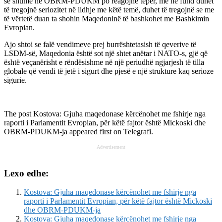
se shumë në OBRM-PDUKM po reagojnë tepër, më në fund duhet
të tregojnë seriozitet në lidhje me këtë temë, duhet të tregojnë se me
të vërtetë duan ta shohin Maqedoninë të bashkohet me Bashkimin
Evropian.
Ajo shtoi se falë vendimeve prej burrështetasish të qeverive të
LSDM-së, Maqedonia është sot një shtet anëtar i NATO-s, gjë që
është veçanërisht e rëndësishme në një periudhë ngjarjesh të tilla
globale që vendi të jetë i sigurt dhe pjesë e një strukture kaq serioze
sigurie.
The post
Kostova: Gjuha maqedonase kërcënohet me fshirje nga
raporti i Parlamentit Evropian, për këtë fajtor është Mickoski dhe
OBRM-PDUKM-ja
appeared first on
Telegrafi
.
Advertisement
Lexo edhe:
Kostova: Gjuha maqedonase kërcënohet me fshirje nga
raporti i Parlamentit Evropian, për këtë fajtor është Mickoski
dhe OBRM-PDUKM-ja
Kostova: Gjuha maqedonase kërcënohet me fshirje nga