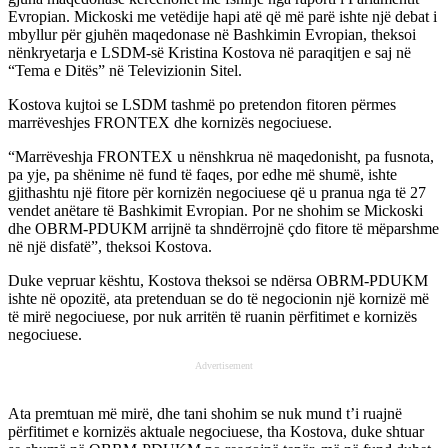
Evropian. Mickoski me vetëdije hapi atë që më parë ishte një debat i
mbyllur për gjuhën maqedonase në Bashkimin Evropian, theksoi
nënkryetarja e LSDM-së Kristina Kostova në paraqitjen e saj në
“Tema e Ditës” në Televizionin Sitel.
Kostova kujtoi se LSDM tashmë po pretendon fitoren përmes
marrëveshjes FRONTEX dhe kornizës negociuese.
“Marrëveshja FRONTEX u nënshkrua në maqedonisht, pa fusnota,
pa yje, pa shënime në fund të faqes, por edhe më shumë, ishte
gjithashtu një fitore për kornizën negociuese që u pranua nga të 27
vendet anëtare të Bashkimit Evropian. Por ne shohim se Mickoski
dhe OBRM-PDUKM arrijnë ta shndërrojnë çdo fitore të mëparshme
në një disfatë”, theksoi Kostova.
Duke vepruar kështu, Kostova theksoi se ndërsa OBRM-PDUKM
ishte në opozitë, ata pretenduan se do të negocionin një kornizë më
të mirë negociuese, por nuk arritën të ruanin përfitimet e kornizës
negociuese.
Advertisement
Ata premtuan më mirë, dhe tani shohim se nuk mund t’i ruajnë
përfitimet e kornizës aktuale negociuese, tha Kostova, duke shtuar