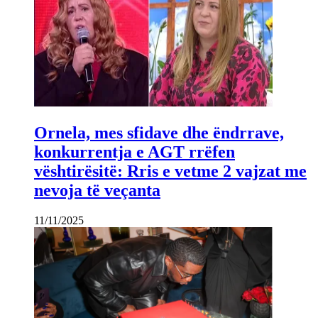
Ornela, mes sfidave dhe ëndrrave,
konkurrentja e AGT rrëfen
vështirësitë: Rris e vetme 2 vajzat me
nevoja të veçanta
11/11/2025