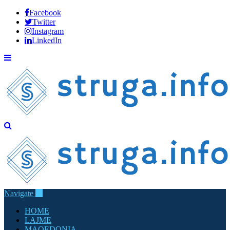
Facebook
Twitter
Instagram
LinkedIn
Navigate
HOME
LAJME
MAQEDONIA