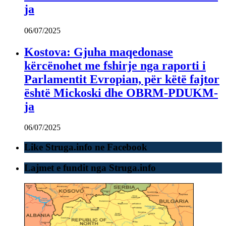
ja
06/07/2025
Kostova: Gjuha maqedonase
kërcënohet me fshirje nga raporti i
Parlamentit Evropian, për këtë fajtor
është Mickoski dhe OBRM-PDUKM-
ja
06/07/2025
Like Struga.info ne Facebook
Lajmet e fundit nga Struga.info