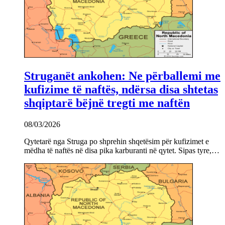
Struganët ankohen: Ne përballemi me
kufizime të naftës, ndërsa disa shtetas
shqiptarë bëjnë tregti me naftën
08/03/2026
Qytetarë nga Struga po shprehin shqetësim për kufizimet e
mëdha të naftës në disa pika karburanti në qytet. Sipas tyre,…