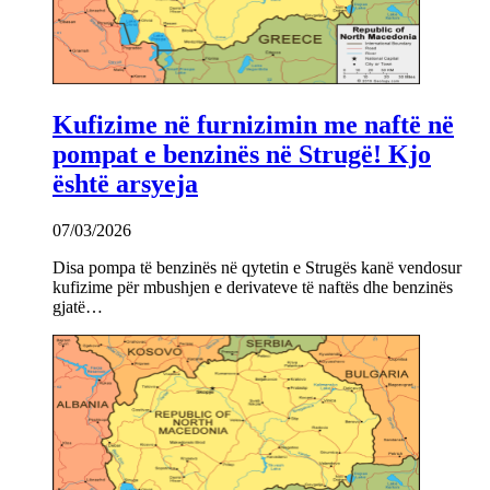
Kufizime në furnizimin me naftë në
pompat e benzinës në Strugë! Kjo
është arsyeja
07/03/2026
Disa pompa të benzinës në qytetin e Strugës kanë vendosur
kufizime për mbushjen e derivateve të naftës dhe benzinës
gjatë…