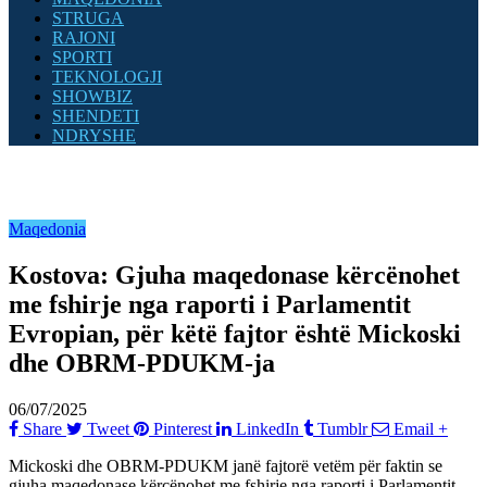
STRUGA
RAJONI
SPORTI
TEKNOLOGJI
SHOWBIZ
SHENDETI
NDRYSHE
Maqedonia
Kostova: Gjuha maqedonase kërcënohet
me fshirje nga raporti i Parlamentit
Evropian, për këtë fajtor është Mickoski
dhe OBRM-PDUKM-ja
06/07/2025
Share
Tweet
Pinterest
LinkedIn
Tumblr
Email
+
Mickoski dhe OBRM-PDUKM janë fajtorë vetëm për faktin se
gjuha maqedonase kërcënohet me fshirje nga raporti i Parlamentit