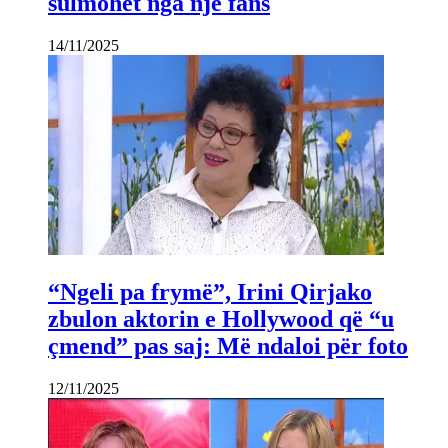
sulmohet nga një fans
14/11/2025
“Ngeli pa frymë”, Irini Qirjako
zbulon aktorin e Hollywood që “u
çmend” pas saj: Më ndaloi për foto
12/11/2025