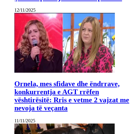
12/11/2025
Ornela, mes sfidave dhe ëndrrave,
konkurrentja e AGT rrëfen
vështirësitë: Rris e vetme 2 vajzat me
nevoja të veçanta
11/11/2025