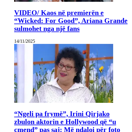
VIDEO/ Kaos në premierën e
“Wicked: For Good”, Ariana Grande
sulmohet nga një fans
14/11/2025
“Ngeli pa frymë”, Irini Qirjako
zbulon aktorin e Hollywood që “u
çmend” pas saj: Më ndaloi për foto