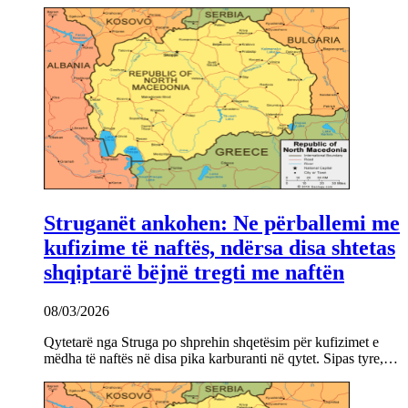
Struganët ankohen: Ne përballemi me
kufizime të naftës, ndërsa disa shtetas
shqiptarë bëjnë tregti me naftën
08/03/2026
Qytetarë nga Struga po shprehin shqetësim për kufizimet e
mëdha të naftës në disa pika karburanti në qytet. Sipas tyre,…