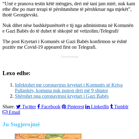
“Unë e pranova testin këtë mëngjes, deri më tani jam mirë, nuk kam
ethe dhe po marr terapi të përshtatshme të përshkruar nga mjekët”,
thotë Georgievski.
Nuk dihet nëse bashkëpunëtorët e tij nga administrata në Komunën
e Gazi Babës do të duhet të shkojnë në vetizolim./Telegrafi/
The post
Kryetari i Komunës së Gazi Babës konfirmon se është
pozitiv me Covid-19
appeared first on
Telegrafi
.
Advertisement
Lexo edhe:
Infektohet me coronavirus kryetari i Komunës së Kriva
Pallankës, komuna nuk punon deri më 9 shtator
Shërohet nga coronavirusi kryetari i Gazi Babës
Share.
Twitter
Facebook
Pinterest
LinkedIn
Tumblr
Email
Ju
Sugjerojmë