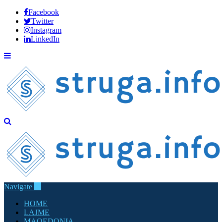
Facebook
Twitter
Instagram
LinkedIn
Navigate
HOME
LAJME
MAQEDONIA