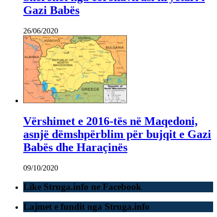
Gazi Babës
26/06/2020
Vërshimet e 2016-tës në Maqedoni,
asnjë dëmshpërblim për bujqit e Gazi
Babës dhe Haraçinës
09/10/2020
Like Struga.info ne Facebook
Lajmet e fundit nga Struga.info