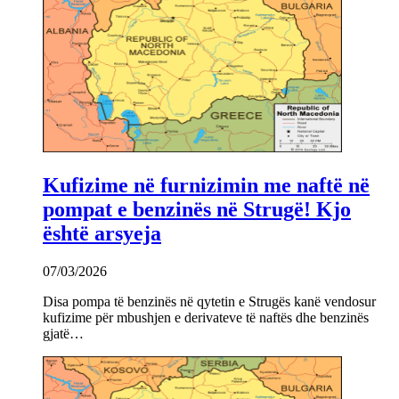
Kufizime në furnizimin me naftë në
pompat e benzinës në Strugë! Kjo
është arsyeja
07/03/2026
Disa pompa të benzinës në qytetin e Strugës kanë vendosur
kufizime për mbushjen e derivateve të naftës dhe benzinës
gjatë…