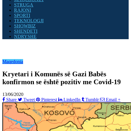
STRUGA
RAJONI
SPORTI
TEKNOLOGJI
SHOWBIZ
SHENDETI
NDRYSHE
Maqedonia
Kryetari i Komunës së Gazi Babës
konfirmon se është pozitiv me Covid-19
13/06/2020
Share
Tweet
Pinterest
LinkedIn
Tumblr
Email
+