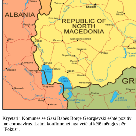
Kryetari i Komunës së Gazi Babës Borçe Georgievski është pozitiv
me coronavirus. Lajmi konfirmohet nga vetë ai këtë mëngjes për
“Fokus”.