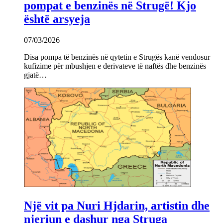
pompat e benzinës në Strugë! Kjo
është arsyeja
07/03/2026
Disa pompa të benzinës në qytetin e Strugës kanë vendosur
kufizime për mbushjen e derivateve të naftës dhe benzinës
gjatë…
Një vit pa Nuri Hjdarin, artistin dhe
njeriun e dashur nga Struga