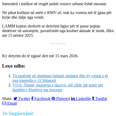
Intensiteti i trafikut në rrugët jashtë zonave urbane është mesatar.
Në pikat kufitare në anën e RMV-së, nuk ka vonesa më të gjata për
hyrje dhe dalje nga vendi.
LAMM kujton shoferët se detyrimi ligjor për të pasur pajisje
dimërore në automjete, pavarësisht nga kushtet aktuale të motit, filloi
më 15 nëntor 2025.
Advertisement
Ky detyrim do të zgjasë deri më 15 mars 2026.
Lexo edhe:
Tri rastësitë që shpëtuan babanë shqiptar dhe dy vajzat e tij
nga tragjedia e 11 Shtatorit
VOA: Tiranë, mungesa e ilaçeve, një sfidë më tepër për
familjet e fëmijëve me leuçemi
Share.
Twitter
Facebook
Pinterest
LinkedIn
Tumblr
Email
Ju
Sugjerojmë