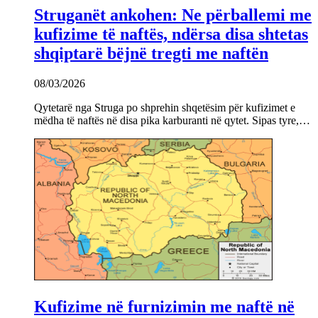
Struganët ankohen: Ne përballemi me
kufizime të naftës, ndërsa disa shtetas
shqiptarë bëjnë tregti me naftën
08/03/2026
Qytetarë nga Struga po shprehin shqetësim për kufizimet e
mëdha të naftës në disa pika karburanti në qytet. Sipas tyre,…
Kufizime në furnizimin me naftë në