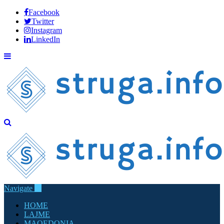
Facebook
Twitter
Instagram
LinkedIn
Navigate
HOME
LAJME
MAQEDONIA