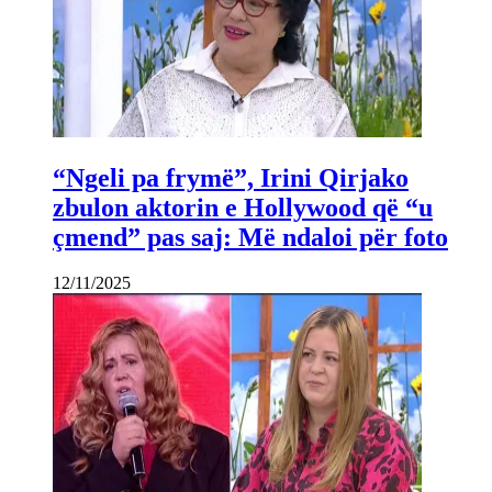
“Ngeli pa frymë”, Irini Qirjako
zbulon aktorin e Hollywood që “u
çmend” pas saj: Më ndaloi për foto
12/11/2025