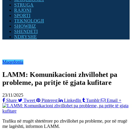
STRUGA
RAJONI
SPORTI
TEKNOLOGJI
SHOWBIZ
SHENDETI
NDRYSHE
Maqedonia
LAMM: Komunikacioni zhvillohet pa
probleme, pa pritje të gjata kufitare
23/11/2025
Share
Tweet
Pinterest
LinkedIn
Tumblr
Email
+
Trafiku në rrugët shtetërore po zhvillohet pa probleme, por në rrugë
me lagështi, informon LAMM.