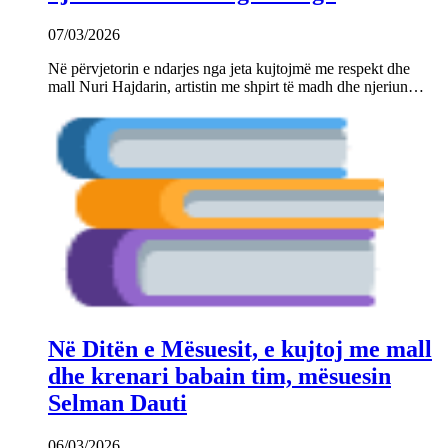
07/03/2026
Në përvjetorin e ndarjes nga jeta kujtojmë me respekt dhe
mall Nuri Hajdarin, artistin me shpirt të madh dhe njeriun…
Në Ditën e Mësuesit, e kujtoj me mall
dhe krenari babain tim, mësuesin
Selman Dauti
06/03/2026