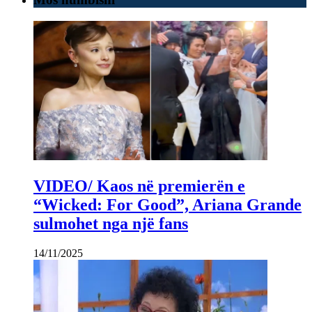
VIDEO/ Kaos në premierën e
“Wicked: For Good”, Ariana Grande
sulmohet nga një fans
14/11/2025