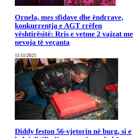
Ornela, mes sfidave dhe ëndrrave,
konkurrentja e AGT rrëfen
vështirësitë: Rris e vetme 2 vajzat me
nevoja të veçanta
11/11/2025
Diddy feston 56-vjetorin në burg, si e