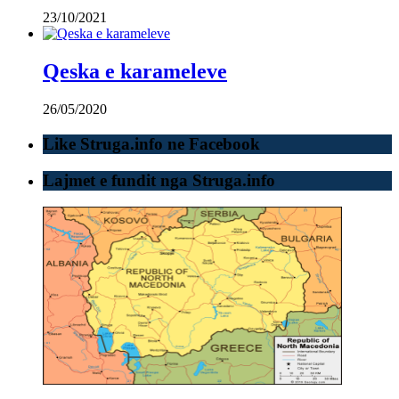
23/10/2021
Qeska e karameleve
26/05/2020
Like Struga.info ne Facebook
Lajmet e fundit nga Struga.info