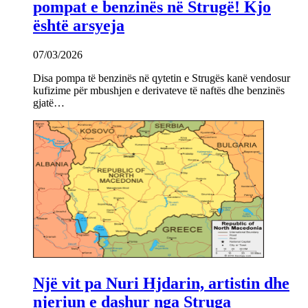
pompat e benzinës në Strugë! Kjo
është arsyeja
07/03/2026
Disa pompa të benzinës në qytetin e Strugës kanë vendosur
kufizime për mbushjen e derivateve të naftës dhe benzinës
gjatë…
Një vit pa Nuri Hjdarin, artistin dhe
njeriun e dashur nga Struga