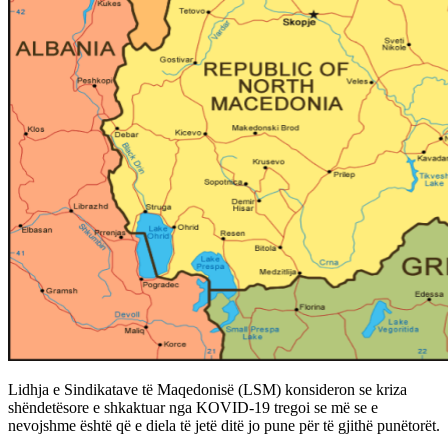
Lidhja e Sindikatave të Maqedonisë (LSM) konsideron se kriza
shëndetësore e shkaktuar nga KOVID-19 tregoi se më se e
nevojshme është që e diela të jetë ditë jo pune për të gjithë punëtorët.