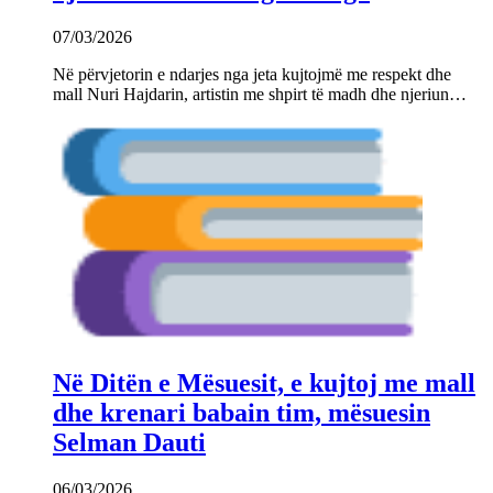
07/03/2026
Në përvjetorin e ndarjes nga jeta kujtojmë me respekt dhe
mall Nuri Hajdarin, artistin me shpirt të madh dhe njeriun…
Në Ditën e Mësuesit, e kujtoj me mall
dhe krenari babain tim, mësuesin
Selman Dauti
06/03/2026