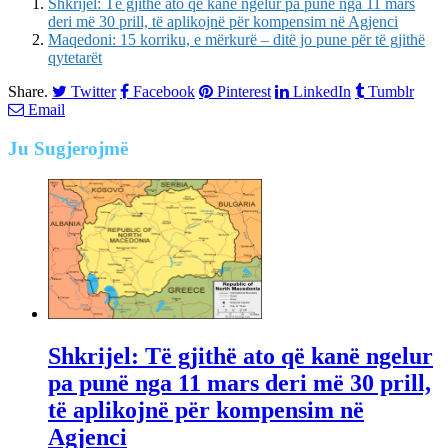
Shkrijel: Të gjithë ato që kanë ngelur pa punë nga 11 mars
deri më 30 prill, të aplikojnë për kompensim në Agjenci
Maqedoni: 15 korriku, e mërkurë – ditë jo pune për të gjithë
qytetarët
Share.
Twitter
Facebook
Pinterest
LinkedIn
Tumblr
Email
Ju
Sugjerojmë
Shkrijel: Të gjithë ato që kanë ngelur
pa punë nga 11 mars deri më 30 prill,
të aplikojnë për kompensim në
Agjenci