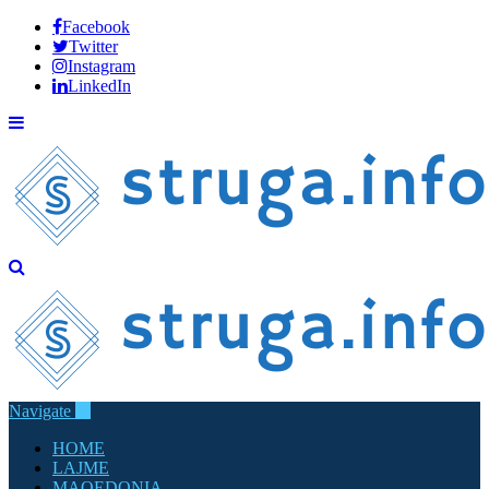
Facebook
Twitter
Instagram
LinkedIn
Navigate
HOME
LAJME
MAQEDONIA