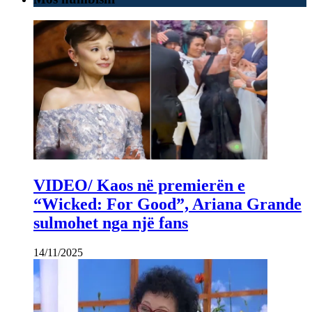
VIDEO/ Kaos në premierën e
“Wicked: For Good”, Ariana Grande
sulmohet nga një fans
14/11/2025