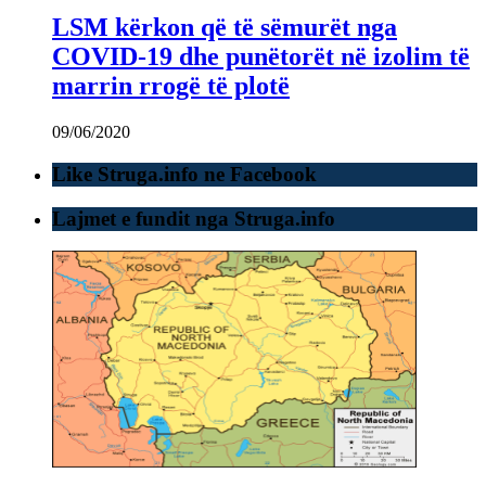
LSM kërkon që të sëmurët nga
COVID-19 dhe punëtorët në izolim të
marrin rrogë të plotë
09/06/2020
Like Struga.info ne Facebook
Lajmet e fundit nga Struga.info