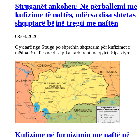
Struganët ankohen: Ne përballemi me
kufizime të naftës, ndërsa disa shtetas
shqiptarë bëjnë tregti me naftën
08/03/2026
Qytetarë nga Struga po shprehin shqetësim për kufizimet e
mëdha të naftës në disa pika karburanti në qytet. Sipas tyre,…
Kufizime në furnizimin me naftë në