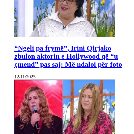
“Ngeli pa frymë”, Irini Qirjako
zbulon aktorin e Hollywood që “u
çmend” pas saj: Më ndaloi për foto
12/11/2025