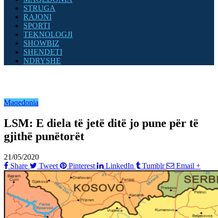
STRUGA
RAJONI
SPORTI
TEKNOLOGJI
SHOWBIZ
SHENDETI
NDRYSHE
Maqedonia
LSM: E diela të jetë ditë jo pune për të
gjithë punëtorët
21/05/2020
Share
Tweet
Pinterest
LinkedIn
Tumblr
Email
+