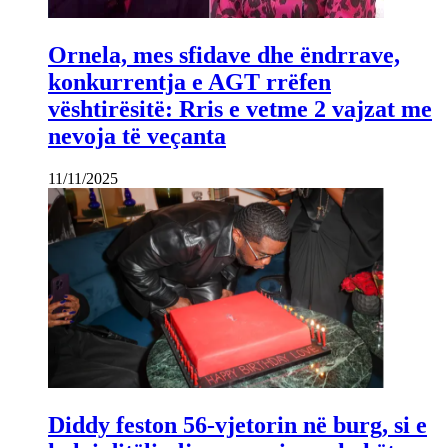
Ornela, mes sfidave dhe ëndrrave,
konkurrentja e AGT rrëfen
vështirësitë: Rris e vetme 2 vajzat me
nevoja të veçanta
11/11/2025
Diddy feston 56-vjetorin në burg, si e