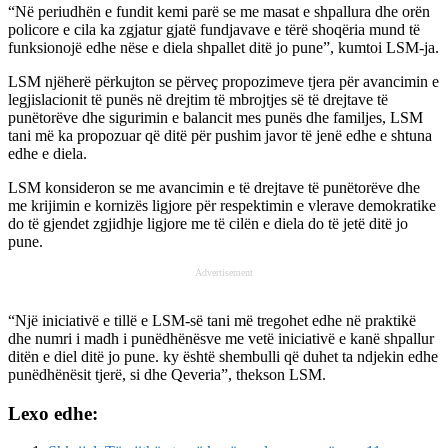
“Në periudhën e fundit kemi parë se me masat e shpallura dhe orën
policore e cila ka zgjatur gjatë fundjavave e tërë shoqëria mund të
funksionojë edhe nëse e diela shpallet ditë jo pune”, kumtoi LSM-ja.
LSM njëherë përkujton se përveç propozimeve tjera për avancimin e
legjislacionit të punës në drejtim të mbrojtjes së të drejtave të
punëtorëve dhe sigurimin e balancit mes punës dhe familjes, LSM
tani më ka propozuar që ditë për pushim javor të jenë edhe e shtuna
edhe e diela.
LSM konsideron se me avancimin e të drejtave të punëtorëve dhe
me krijimin e kornizës ligjore për respektimin e vlerave demokratike
do të gjendet zgjidhje ligjore me të cilën e diela do të jetë ditë jo
pune.
Advertisement
“Një iniciativë e tillë e LSM-së tani më tregohet edhe në praktikë
dhe numri i madh i punëdhënësve me vetë iniciativë e kanë shpallur
ditën e diel ditë jo pune. ky është shembulli që duhet ta ndjekin edhe
punëdhënësit tjerë, si dhe Qeveria”, thekson LSM.
Lexo edhe: