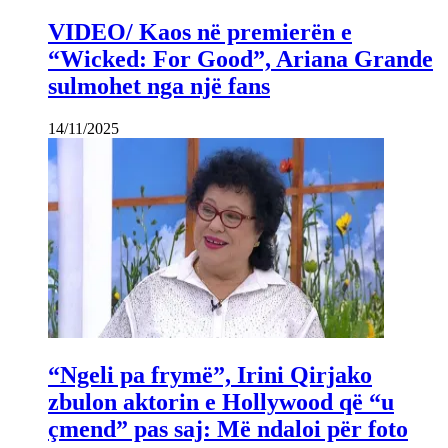
VIDEO/ Kaos në premierën e
“Wicked: For Good”, Ariana Grande
sulmohet nga një fans
14/11/2025
“Ngeli pa frymë”, Irini Qirjako
zbulon aktorin e Hollywood që “u
çmend” pas saj: Më ndaloi për foto