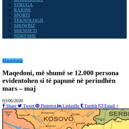
STRUGA
RAJONI
SPORTI
TEKNOLOGJI
SHOWBIZ
SHENDETI
NDRYSHE
Maqedonia
Maqedoni, më shumë se 12.000 persona
evidentohen si të papunë në periudhën
mars – maj
03/06/2020
Share
Tweet
Pinterest
LinkedIn
Tumblr
Email
+