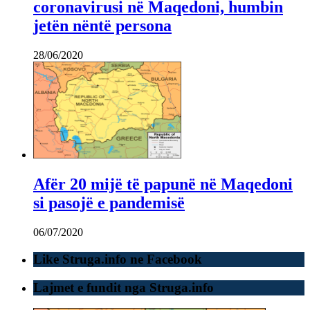
coronavirusi në Maqedoni, humbin
jetën nëntë persona
28/06/2020
Afër 20 mijë të papunë në Maqedoni
si pasojë e pandemisë
06/07/2020
Like Struga.info ne Facebook
Lajmet e fundit nga Struga.info