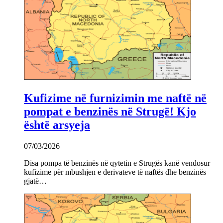
Kufizime në furnizimin me naftë në
pompat e benzinës në Strugë! Kjo
është arsyeja
07/03/2026
Disa pompa të benzinës në qytetin e Strugës kanë vendosur
kufizime për mbushjen e derivateve të naftës dhe benzinës
gjatë…