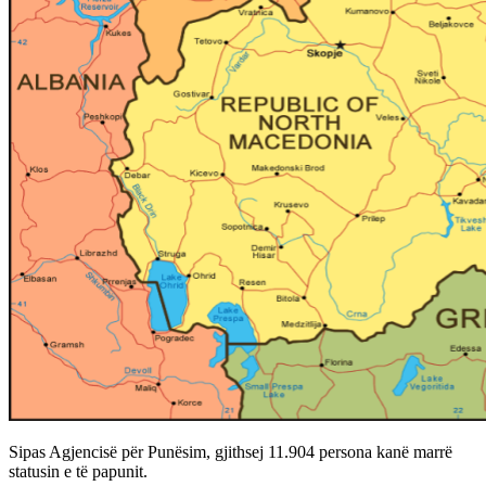
Sipas Agjencisë për Punësim, gjithsej 11.904 persona kanë marrë
statusin e të papunit.