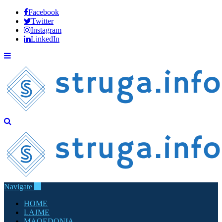
Facebook
Twitter
Instagram
LinkedIn
Navigate
HOME
LAJME
MAQEDONIA