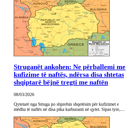
Struganët ankohen: Ne përballemi me
kufizime të naftës, ndërsa disa shtetas
shqiptarë bëjnë tregti me naftën
08/03/2026
Qytetarë nga Struga po shprehin shqetësim për kufizimet e
mëdha të naftës në disa pika karburanti në qytet. Sipas tyre,…