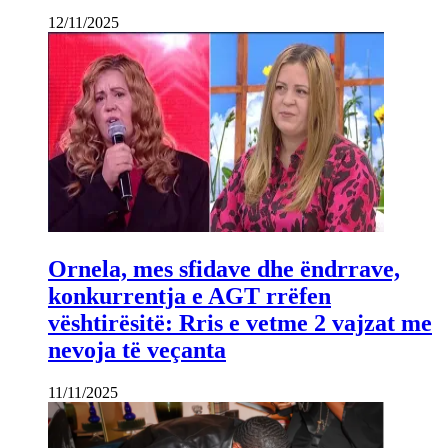
12/11/2025
Ornela, mes sfidave dhe ëndrrave,
konkurrentja e AGT rrëfen
vështirësitë: Rris e vetme 2 vajzat me
nevoja të veçanta
11/11/2025