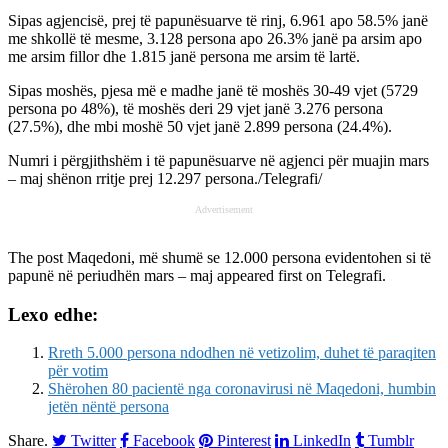
Sipas agjencisë, prej të papunësuarve të rinj, 6.961 apo 58.5% janë
me shkollë të mesme, 3.128 persona apo 26.3% janë pa arsim apo
me arsim fillor dhe 1.815 janë persona me arsim të lartë.
Sipas moshës, pjesa më e madhe janë të moshës 30-49 vjet (5729
persona po 48%), të moshës deri 29 vjet janë 3.276 persona
(27.5%), dhe mbi moshë 50 vjet janë 2.899 persona (24.4%).
Numri i përgjithshëm i të papunësuarve në agjenci për muajin mars
– maj shënon rritje prej 12.297 persona./Telegrafi/
Advertisement
The post
Maqedoni, më shumë se 12.000 persona evidentohen si të
papunë në periudhën mars – maj
appeared first on
Telegrafi
.
Lexo edhe:
Rreth 5.000 persona ndodhen në vetizolim, duhet të paraqiten
për votim
Shërohen 80 pacientë nga coronavirusi në Maqedoni, humbin
jetën nëntë persona
Share.
Twitter
Facebook
Pinterest
LinkedIn
Tumblr