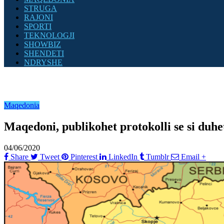
STRUGA
RAJONI
SPORTI
TEKNOLOGJI
SHOWBIZ
SHENDETI
NDRYSHE
Maqedonia
Maqedoni, publikohet protokolli se si duhet
04/06/2020
Share
Tweet
Pinterest
LinkedIn
Tumblr
Email
+