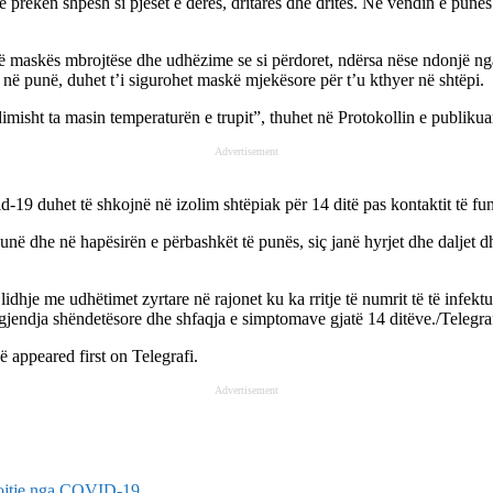
ë preken shpesh si pjesët e derës, dritares dhe dritës. Në vendin e pun
 maskës mbrojtëse dhe udhëzime se si përdoret, ndërsa nëse ndonjë nga 
ë punë, duhet t’i sigurohet maskë mjekësore për t’u kthyer në shtëpi.
imisht ta masin temperaturën e trupit”, thuhet në Protokollin e publikua
Advertisement
d-19 duhet të shkojnë në izolim shtëpiak për 14 ditë pas kontaktit të fu
ë dhe në hapësirën e përbashkët të punës, siç janë hyrjet dhe daljet dhe
hje me udhëtimet zyrtare në rajonet ku ka rritje të numrit të të infek
 gjendja shëndetësore dhe shfaqja e simptomave gjatë 14 ditëve./Telegraf
në
appeared first on
Telegrafi
.
Advertisement
brojtje nga COVID-19