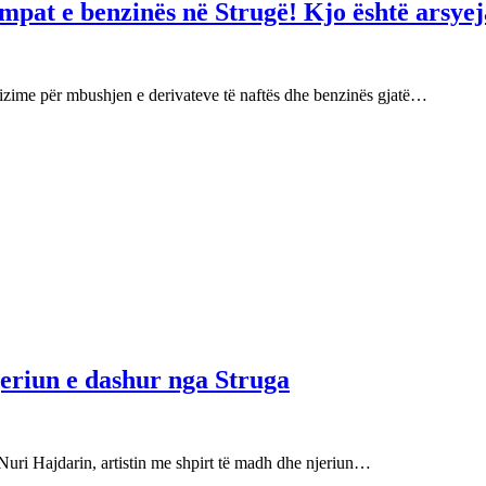
mpat e benzinës në Strugë! Kjo është arsyej
izime për mbushjen e derivateve të naftës dhe benzinës gjatë…
njeriun e dashur nga Struga
Nuri Hajdarin, artistin me shpirt të madh dhe njeriun…