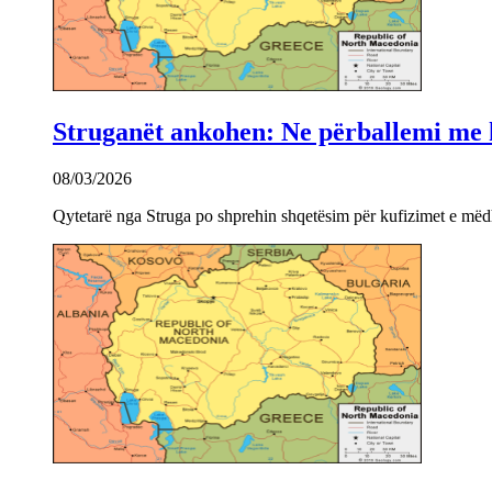
Struganët ankohen: Ne përballemi me ku
08/03/2026
Qytetarë nga Struga po shprehin shqetësim për kufizimet e mëdha