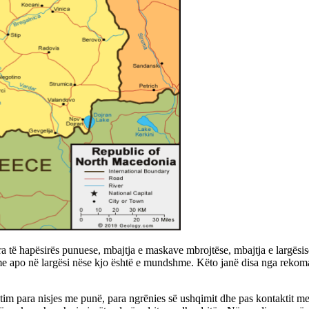
 të hapësirës punuese, mbajtja e maskave mbrojtëse, mbajtja e largësisë 
me apo në largësi nëse kjo është e mundshme. Këto janë disa nga rekom
m para nisjes me punë, para ngrënies së ushqimit dhe pas kontaktit me 