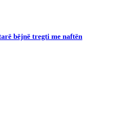
tarë bëjnë tregti me naftën