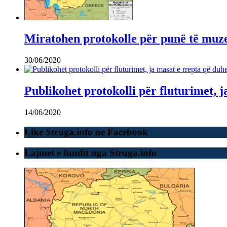
Miratohen protokolle për punë të muz
30/06/2020
Publikohet protokolli për fluturimet, j
14/06/2020
Like Struga.info ne Facebook
Lajmet e fundit nga Struga.info