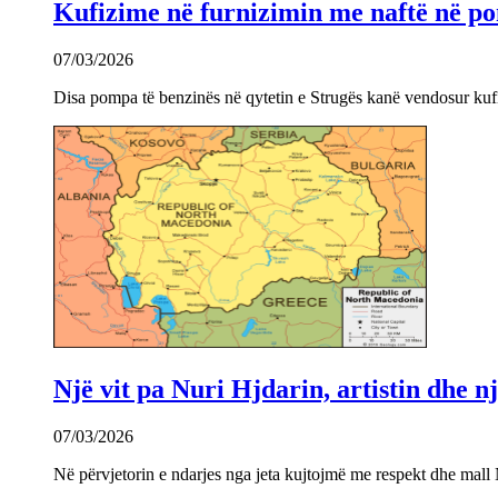
Kufizime në furnizimin me naftë në po
07/03/2026
Disa pompa të benzinës në qytetin e Strugës kanë vendosur kuf
Një vit pa Nuri Hjdarin, artistin dhe 
07/03/2026
Në përvjetorin e ndarjes nga jeta kujtojmë me respekt dhe mall 