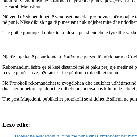
ndotura. Vazhdimisht të pastrohen hapësirat e punës, posaçërisht ato q
Telegrafi Maqedoni.
Në vend që shihet duhet të vendoset material promovues për mbajtje të
në punë. Nëse dikush nga të punësuarit nuk ndjehet mirë dhe ndodhet n
“Të gjithë punonjësit duhet të kujdesen për shëndetin e tyre dhe vazhd
Njerëzit që kanë pasur kontakt të afërt me person të infektuar me Covi
Rekomandimi është që të ketë distancë më së paku prej një metër në pun
mes të punësuarve, përkatësisht të përdoren mbledhjet online.
Në Protokoll rekomandohet të zvogëlohen dhe anulohet udhëtimet në lid
duar për punëtorët që duhet të udhëtojnë, ndërsa pas kthimit të ndiqet
The post
Maqedoni, publikohet protokolli se si duhet të sillemi në pu
Lexo edhe:
Hotelet në Maqedoni fillojnë me punë sipas protokollit për m