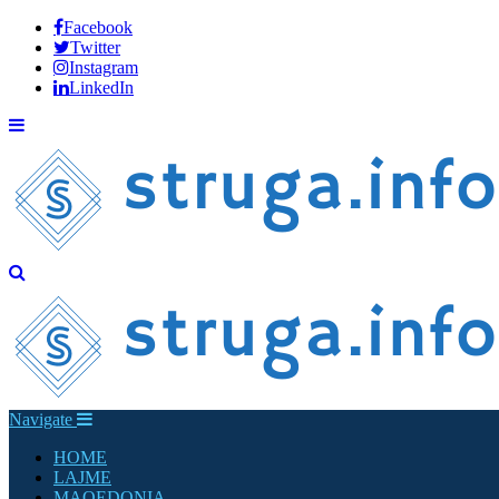
Facebook
Twitter
Instagram
LinkedIn
Navigate
HOME
LAJME
MAQEDONIA