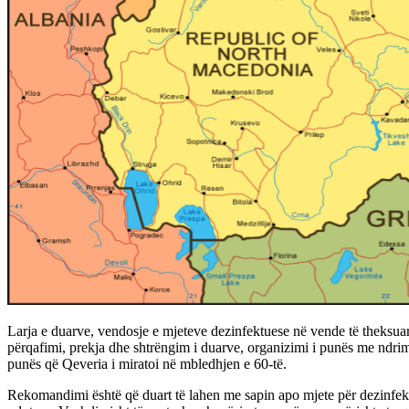
Larja e duarve, vendosje e mjeteve dezinfektuese në vende të theksuara
përqafimi, prekja dhe shtrëngim i duarve, organizimi i punës me ndri
punës që Qeveria i miratoi në mbledhjen e 60-të.
Rekomandimi është që duart të lahen me sapin apo mjete për dezinfekti