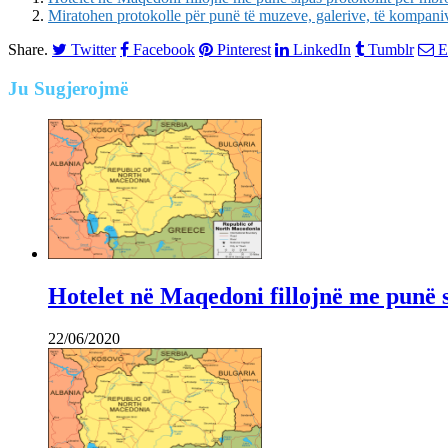
Miratohen protokolle për punë të muzeve, galerive, të kompan
Share.
Twitter
Facebook
Pinterest
LinkedIn
Tumblr
E
Ju
Sugjerojmë
Hotelet në Maqedoni fillojnë me punë 
22/06/2020