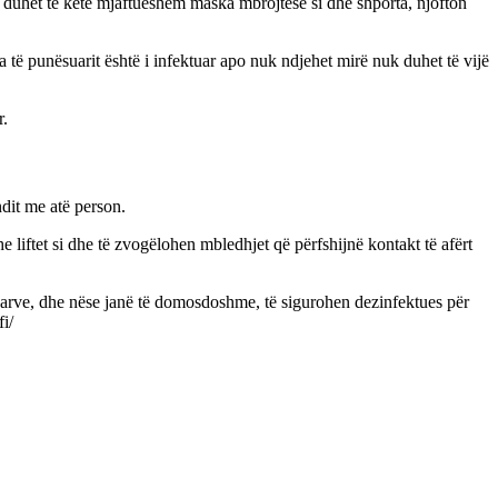
ës duhet të ketë mjaftueshëm maska mbrojtëse si dhe shporta, njofton
të punësuarit është i infektuar apo nuk ndjehet mirë nuk duhet të vijë
r.
ndit me atë person.
 liftet si dhe të zvogëlohen mbledhjet që përfshijnë kontakt të afërt
tuarve, dhe nëse janë të domosdoshme, të sigurohen dezinfektues për
i/