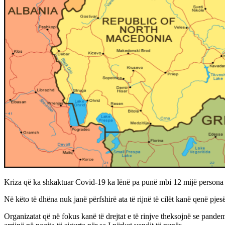
Kriza që ka shkaktuar Covid-19 ka lënë pa punë mbi 12 mijë persona d
Në këto të dhëna nuk janë përfshirë ata të rijnë të cilët kanë qenë p
Organizatat që në fokus kanë të drejtat e të rinjve theksojnë se pandemi