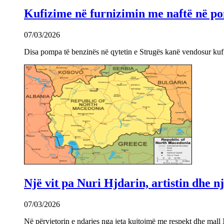
Kufizime në furnizimin me naftë në po
07/03/2026
Disa pompa të benzinës në qytetin e Strugës kanë vendosur kuf
Një vit pa Nuri Hjdarin, artistin dhe 
07/03/2026
Në përvjetorin e ndarjes nga jeta kujtojmë me respekt dhe mall 