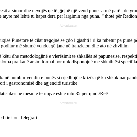
cesit arsimor dhe nevojës që të gjejnë një vend pune sa më parë i detyr
që atyre më lehtë tu hapet dera për largimin nga puna, “ thotë për Rad
Advertisement
ë Punëtore të cilat tregojnë se çdo i gjashti i ri ka mbetur pa punë p
 goditur më shumë vendet që janë në tranzicion dhe ato në zhvillim.
ë këtu dhe metodologjinë e vlerësimit të shkallës së papunësisë, respek
iploma pra kanë arsim formal por nuk disponojnë me shkathtësi specifike
 kanë humbur vendin e punës si rrjedhojë e krizës që ka shkaktuar pande
ori i gastronomisë dhe agjencitë turistike.
atistikës në mesin e të rinjve është mbi 35 për qind./Rel/
Advertisement
d first on
Telegrafi
.