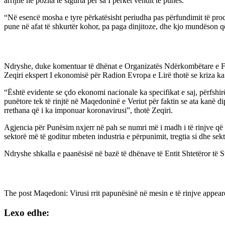
arrijnë në pozita të sigurta për sa I përket vendit të punës.
“Në esencë mosha e tyre përkatësisht periudha pas përfundimit të pro
pune në afat të shkurtër kohor, pa paga dinjitoze, dhe kjo mundëson 
Ndryshe, duke komentuar të dhënat e Organizatës Ndërkombëtare e Fuqis
Zeqiri ekspert I ekonomisë për Radion Evropa e Lirë thotë se kriza ka
“Është evidente se çdo ekonomi nacionale ka specifikat e saj, përfshir
punëtore tek të rinjtë në Maqedoninë e Veriut për faktin se ata kanë d
rrethana që i ka imponuar koronavirusi”, thotë Zeqiri.
Agjencia për Punësim nxjerr në pah se numri më i madh i të rinjve që
sektorë më të goditur mbeten industria e përpunimit, tregtia si dhe sekt
Ndryshe shkalla e paanësisë në bazë të dhënave të Entit Shtetëror të St
The post
Maqedoni: Virusi rrit papunësinë në mesin e të rinjve
appeare
Lexo edhe: