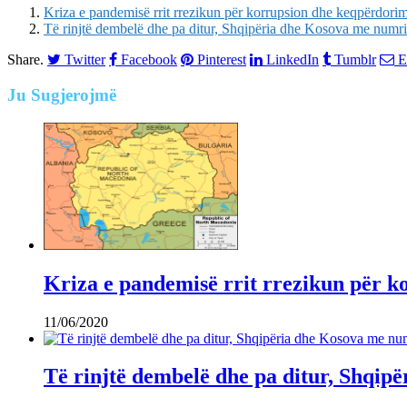
Kriza e pandemisë rrit rrezikun për korrupsion dhe keqpërdor
Të rinjtë dembelë dhe pa ditur, Shqipëria dhe Kosova me numri
Share.
Twitter
Facebook
Pinterest
LinkedIn
Tumblr
E
Ju
Sugjerojmë
Kriza e pandemisë rrit rrezikun për 
11/06/2020
Të rinjtë dembelë dhe pa ditur, Shqip