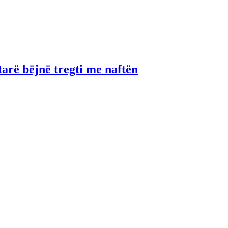
tarë bëjnë tregti me naftën