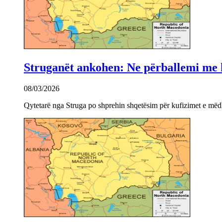
Struganët ankohen: Ne përballemi me ku
08/03/2026
Qytetarë nga Struga po shprehin shqetësim për kufizimet e mëdha