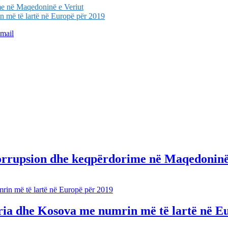
ime në Maqedoninë e Veriut
n më të lartë në Europë për 2019
mail
korrupsion dhe keqpërdorime në Maqedoninë
ëria dhe Kosova me numrin më të lartë në E