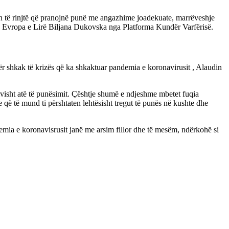
on të rinjtë që pranojnë punë me angazhime joadekuate, marrëveshje
ion Evropa e Lirë Biljana Dukovska nga Platforma Kundër Varfërisë.
ër shkak të krizës që ka shkaktuar pandemia e koronavirusit , Alaudin
tivisht atë të punësimit. Çështje shumë e ndjeshme mbetet fuqia
 që të mund ti përshtaten lehtësisht tregut të punës në kushte dhe
mia e koronavisrusit janë me arsim fillor dhe të mesëm, ndërkohë si