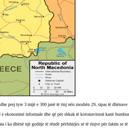
he prej tyre 3 mijë e 300 janë të rinj nën moshën 29, sipas të dhënav
jesë e ekonomisë informale dhe që për shkak të koronavirusit kanë humbu
a i ka dhënë një goditje të rëndë përfshirjes së të rinjve për faktin se t