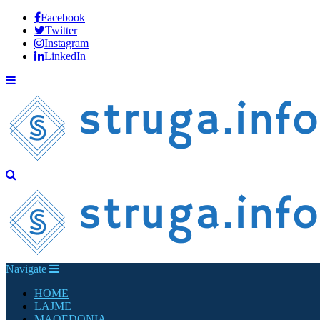
Facebook
Twitter
Instagram
LinkedIn
Navigate
HOME
LAJME
MAQEDONIA