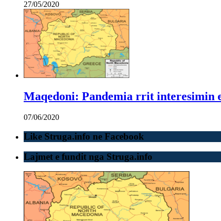
27/05/2020
Maqedoni: Pandemia rrit interesimin e 
07/06/2020
Like Struga.info ne Facebook
Lajmet e fundit nga Struga.info