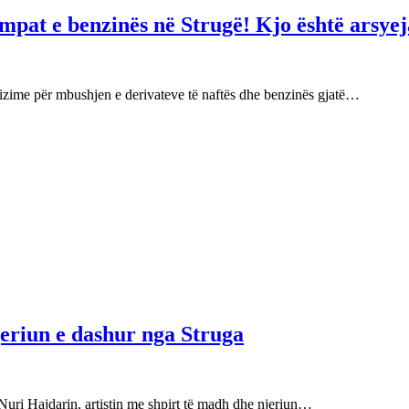
mpat e benzinës në Strugë! Kjo është arsyej
izime për mbushjen e derivateve të naftës dhe benzinës gjatë…
njeriun e dashur nga Struga
Nuri Hajdarin, artistin me shpirt të madh dhe njeriun…