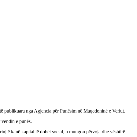
e të publikuara nga Agjencia për Punësim në Maqedoninë e Veriut.
r vendin e punës.
ë rinjtë kanë kapital të dobët social, u mungon përvoja dhe vështirë