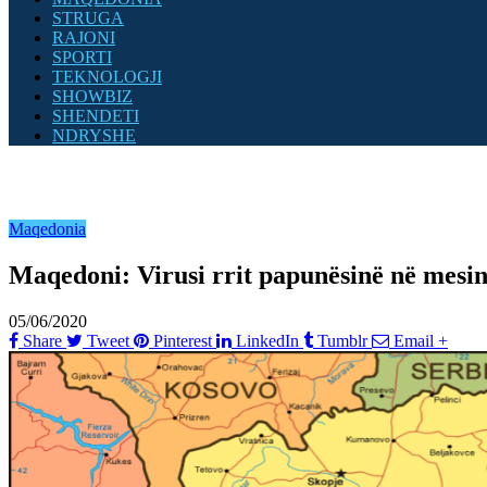
STRUGA
RAJONI
SPORTI
TEKNOLOGJI
SHOWBIZ
SHENDETI
NDRYSHE
Maqedonia
Maqedoni: Virusi rrit papunësinë në mesin 
05/06/2020
Share
Tweet
Pinterest
LinkedIn
Tumblr
Email
+