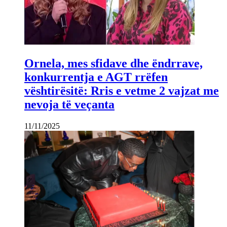
Ornela, mes sfidave dhe ëndrrave,
konkurrentja e AGT rrëfen
vështirësitë: Rris e vetme 2 vajzat me
nevoja të veçanta
11/11/2025