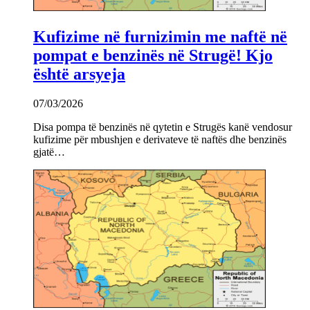
Kufizime në furnizimin me naftë në
pompat e benzinës në Strugë! Kjo
është arsyeja
07/03/2026
Disa pompa të benzinës në qytetin e Strugës kanë vendosur
kufizime për mbushjen e derivateve të naftës dhe benzinës
gjatë…