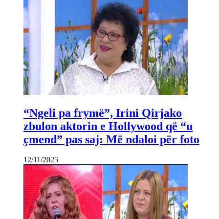
“Ngeli pa frymë”, Irini Qirjako
zbulon aktorin e Hollywood që “u
çmend” pas saj: Më ndaloi për foto
12/11/2025