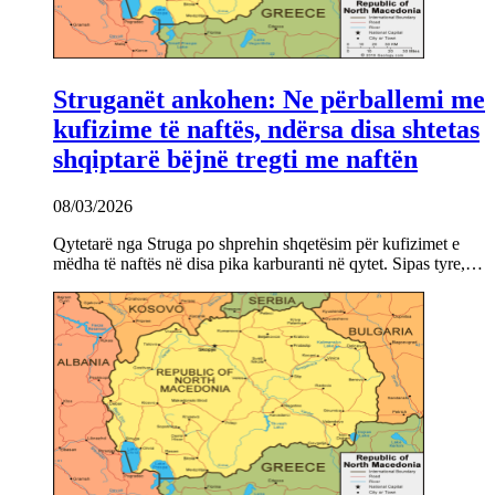
Struganët ankohen: Ne përballemi me
kufizime të naftës, ndërsa disa shtetas
shqiptarë bëjnë tregti me naftën
08/03/2026
Qytetarë nga Struga po shprehin shqetësim për kufizimet e
mëdha të naftës në disa pika karburanti në qytet. Sipas tyre,…