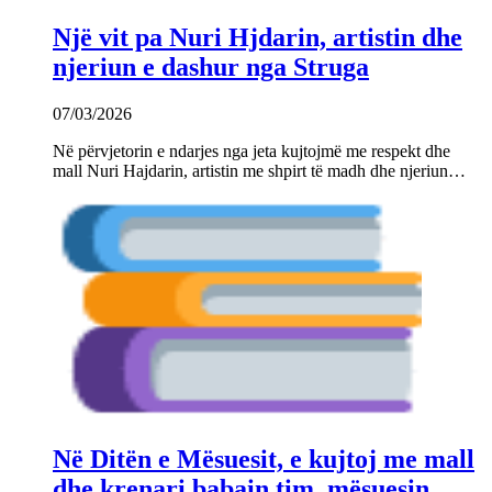
Një vit pa Nuri Hjdarin, artistin dhe
njeriun e dashur nga Struga
07/03/2026
Në përvjetorin e ndarjes nga jeta kujtojmë me respekt dhe
mall Nuri Hajdarin, artistin me shpirt të madh dhe njeriun…
Në Ditën e Mësuesit, e kujtoj me mall
dhe krenari babain tim, mësuesin