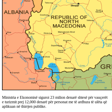
Ministria e Ekonomisë siguroi 23 milion denarë shtesë për vauçerët
e turizmit prej 12,000 denarë për personat me të ardhura të ulëta që
aplikuan në thirrjen publike.