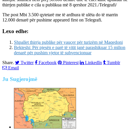
thirrjen publike e cila u publikua më 8 qershor 2021./Telegrafi/
The post
Mbi 3.500 qytetarë me të ardhura të ulëta do të marrin
12.000 denarë për pushime
appeared first on
Telegrafi
.
Lexo edhe:
Shpallet thirrja publike për vauçer për turizëm në Maqedoni
Bekteshi: Për pjesën e parë të vitit janë parashikuar 15 milion
denarë për pushim vjetor të subvencionuar
Share.
Twitter
Facebook
Pinterest
LinkedIn
Tumblr
Email
Ju
Sugjerojmë