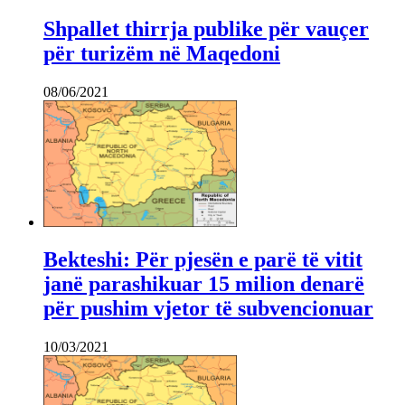
Shpallet thirrja publike për vauçer
për turizëm në Maqedoni
08/06/2021
Bekteshi: Për pjesën e parë të vitit
janë parashikuar 15 milion denarë
për pushim vjetor të subvencionuar
10/03/2021