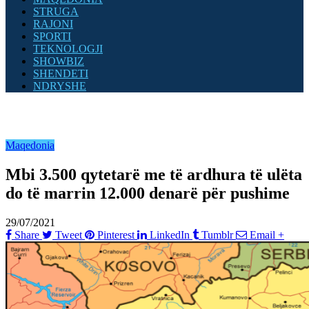
STRUGA
RAJONI
SPORTI
TEKNOLOGJI
SHOWBIZ
SHENDETI
NDRYSHE
Maqedonia
Mbi 3.500 qytetarë me të ardhura të ulëta
do të marrin 12.000 denarë për pushime
29/07/2021
Share
Tweet
Pinterest
LinkedIn
Tumblr
Email
+