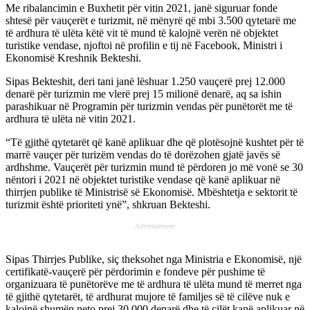
Me ribalancimin e Buxhetit për vitin 2021, janë siguruar fonde
shtesë për vauçerët e turizmit, në mënyrë që mbi 3.500 qytetarë me
të ardhura të ulëta këtë vit të mund të kalojnë verën në objektet
turistike vendase, njoftoi në profilin e tij në Facebook, Ministri i
Ekonomisë Kreshnik Bekteshi.
Sipas Bekteshit, deri tani janë lëshuar 1.250 vauçerë prej 12.000
denarë për turizmin me vlerë prej 15 milionë denarë, aq sa ishin
parashikuar në Programin për turizmin vendas për punëtorët me të
ardhura të ulëta në vitin 2021.
“Të gjithë qytetarët që kanë aplikuar dhe që plotësojnë kushtet për të
marrë vauçer për turizëm vendas do të dorëzohen gjatë javës së
ardhshme. Vauçerët për turizmin mund të përdoren jo më vonë se 30
nëntori i 2021 në objektet turistike vendase që kanë aplikuar në
thirrjen publike të Ministrisë së Ekonomisë. Mbështetja e sektorit të
turizmit është prioriteti ynë”, shkruan Bekteshi.
Advertisement
Sipas Thirrjes Publike, siç theksohet nga Ministria e Ekonomisë, një
certifikatë-vauçerë për përdorimin e fondeve për pushime të
organizuara të punëtorëve me të ardhura të ulëta mund të merret nga
të gjithë qytetarët, të ardhurat mujore të familjes së të cilëve nuk e
kalojnë shumën neto prej 30.000 denarë dhe të cilët kanë aplikuar në