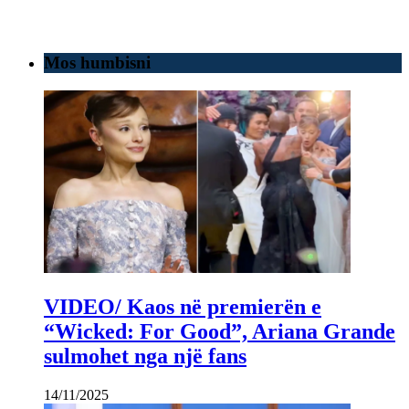
Mos humbisni
VIDEO/ Kaos në premierën e
“Wicked: For Good”, Ariana Grande
sulmohet nga një fans
14/11/2025