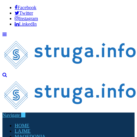
Facebook
Twitter
Instagram
LinkedIn
Navigate
HOME
LAJME
MAQEDONIA