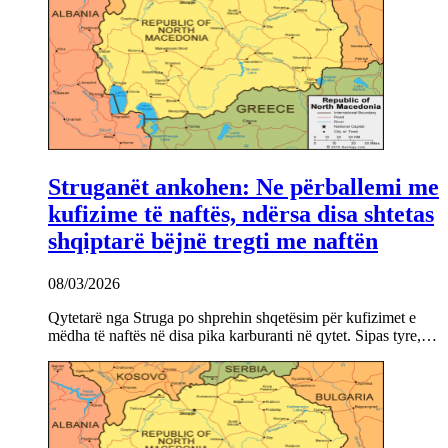
Struganët ankohen: Ne përballemi me
kufizime të naftës, ndërsa disa shtetas
shqiptarë bëjnë tregti me naftën
08/03/2026
Qytetarë nga Struga po shprehin shqetësim për kufizimet e
mëdha të naftës në disa pika karburanti në qytet. Sipas tyre,…