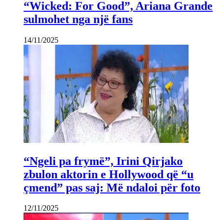
“Wicked: For Good”, Ariana Grande
sulmohet nga një fans
14/11/2025
“Ngeli pa frymë”, Irini Qirjako
zbulon aktorin e Hollywood që “u
çmend” pas saj: Më ndaloi për foto
12/11/2025