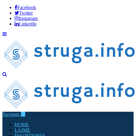
Facebook
Twitter
Instagram
LinkedIn
Navigate
HOME
LAJME
MAQEDONIA