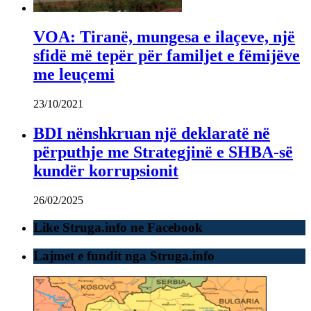
VOA: Tiranë, mungesa e ilaçeve, një
sfidë më tepër për familjet e fëmijëve
me leuçemi
23/10/2021
BDI nënshkruan një deklaratë në
përputhje me Strategjinë e SHBA-së
kundër korrupsionit
26/02/2025
Like Struga.info ne Facebook
Lajmet e fundit nga Struga.info