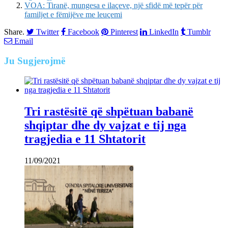
VOA: Tiranë, mungesa e ilaçeve, një sfidë më tepër për
familjet e fëmijëve me leuçemi
Share.
Twitter
Facebook
Pinterest
LinkedIn
Tumblr
Email
Ju
Sugjerojmë
Tri rastësitë që shpëtuan babanë
shqiptar dhe dy vajzat e tij nga
tragjedia e 11 Shtatorit
11/09/2021