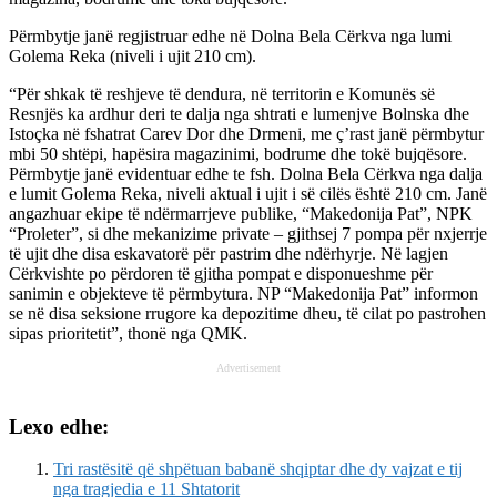
Përmbytje janë regjistruar edhe në Dolna Bela Cërkva nga lumi
Golema Reka (niveli i ujit 210 cm).
“Për shkak të reshjeve të dendura, në territorin e Komunës së
Resnjës ka ardhur deri te dalja nga shtrati e lumenjve Bolnska dhe
Istoçka në fshatrat Carev Dor dhe Drmeni, me ç’rast janë përmbytur
mbi 50 shtëpi, hapësira magazinimi, bodrume dhe tokë bujqësore.
Përmbytje janë evidentuar edhe te fsh. Dolna Bela Cërkva nga dalja
e lumit Golema Reka, niveli aktual i ujit i së cilës është 210 cm. Janë
angazhuar ekipe të ndërmarrjeve publike, “Makedonija Pat”, NPK
“Proleter”, si dhe mekanizime private – gjithsej 7 pompa për nxjerrje
të ujit dhe disa eskavatorë për pastrim dhe ndërhyrje. Në lagjen
Cërkvishte po përdoren të gjitha pompat e disponueshme për
sanimin e objekteve të përmbytura. NP “Makedonija Pat” informon
se në disa seksione rrugore ka depozitime dheu, të cilat po pastrohen
sipas prioritetit”, thonë nga QMK.
Advertisement
Lexo edhe:
Tri rastësitë që shpëtuan babanë shqiptar dhe dy vajzat e tij
nga tragjedia e 11 Shtatorit