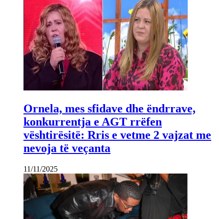
Ornela, mes sfidave dhe ëndrrave,
konkurrentja e AGT rrëfen
vështirësitë: Rris e vetme 2 vajzat me
nevoja të veçanta
11/11/2025