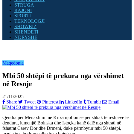
STRUGA
RAJONI
SPORTI
TEKNOLOGJI
SHOWBIZ
SHENDETI
NDRYSHE
Maqedonia
Mbi 50 shtëpi të prekura nga vërshimet
në Resnje
21/11/2025
Share
Tweet
Pinterest
LinkedIn
Tumblr
Email
+
Qendra për Menaxhim me Kriza njofton se për shkak të reshjeve të
dendura, lumenjtë Bolnska dhe Istoçka kanë dalë nga shtrati në
fshatrat Carev Dor dhe Drmeni, duke përmbytur mbi 50 shtëpi,
magazina, bodrume dhe toka bujqësore.