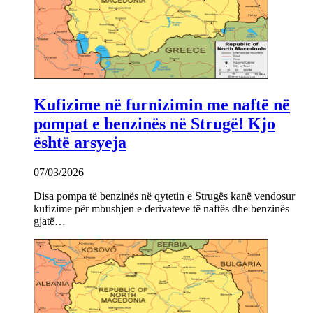
Kufizime në furnizimin me naftë në
pompat e benzinës në Strugë! Kjo
është arsyeja
07/03/2026
Disa pompa të benzinës në qytetin e Strugës kanë vendosur
kufizime për mbushjen e derivateve të naftës dhe benzinës
gjatë…