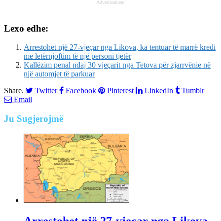
Advertisement
Lexo edhe:
Arrestohet një 27-vjeçar nga Likova, ka tentuar të marrë kredi
me letërnjoftim të një personi tjetër
Kallëzim penal ndaj 30 vjeçarit nga Tetova për zjarrvënie në
një automjet të parkuar
Share.
Twitter
Facebook
Pinterest
LinkedIn
Tumblr
Email
Ju
Sugjerojmë
Arrestohet një 27-vjeçar nga Likova,