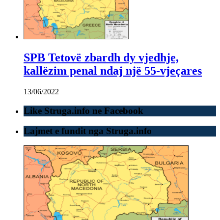
SPB Tetovë zbardh dy vjedhje,
kallëzim penal ndaj një 55-vjeçares
13/06/2022
Like Struga.info ne Facebook
Lajmet e fundit nga Struga.info