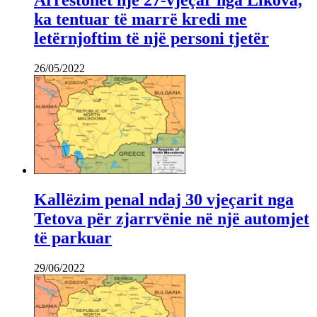
ka tentuar të marrë kredi me
letërnjoftim të një personi tjetër
26/05/2022
Kallëzim penal ndaj 30 vjeçarit nga
Tetova për zjarrvënie në një automjet
të parkuar
29/06/2022