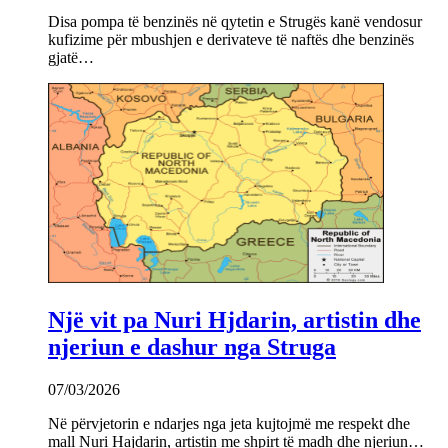
Disa pompa të benzinës në qytetin e Strugës kanë vendosur
kufizime për mbushjen e derivateve të naftës dhe benzinës
gjatë…
Një vit pa Nuri Hjdarin, artistin dhe
njeriun e dashur nga Struga
07/03/2026
Në përvjetorin e ndarjes nga jeta kujtojmë me respekt dhe
mall Nuri Hajdarin, artistin me shpirt të madh dhe njeriun…