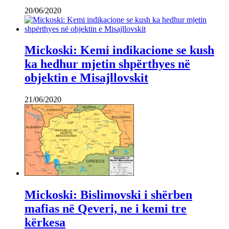
20/06/2020
Mickoski: Kemi indikacione se kush
ka hedhur mjetin shpërthyes në
objektin e Misajllovskit
21/06/2020
Mickoski: Bislimovski i shërben
mafias në Qeveri, ne i kemi tre
kërkesa