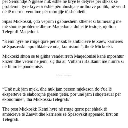
për Sëmundje Ngjitëse nuk është në krye të detyrës për shkak se
problemi i tyre kryesor është përmbushja e urdhrave politik, në vend
që të merren vendime për mbrojtje të shëndetit.
Sipas Mickoskit, çdo veprim i gabueshëm kthehet si bumerang me
më shumë probleme dhe se Maqedonia duhet të testojë, njofton
Telegrafi Maqedoni.
“Kemi hyrë në rrugë qore për shkak të ambicieve të Zaev, karrierës
së Spasovskit apo diktateve ndaj komisionit”, thotë Mickoski.
Mickoski shton se të gjitha vendet rreth Maqedonisë kanë mposhtur
krizën dhe vetëm ne jemi, siç tha ai, Vuhani i Ballkanit me numra si
në fillim të pandemisë.
Advertisement
“Unë nuk jam mjek, dhe nuk jam person mjekësor, do t’ua lë
eksperteve të elaborojnë pjesën tjetër, por unë jam i shqetësuar për
ekonominë”, tha Mickoski./Telegrafi/
The post
Mickoski: Kemi hyrë në rrugë qorre për shkak të
ambicieve të Zaevit dhe karrierës së Spasovskit
appeared first on
Telegrafi
.