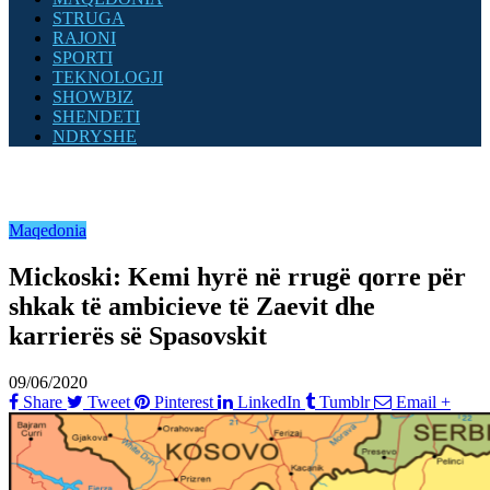
STRUGA
RAJONI
SPORTI
TEKNOLOGJI
SHOWBIZ
SHENDETI
NDRYSHE
Maqedonia
Mickoski: Kemi hyrë në rrugë qorre për
shkak të ambicieve të Zaevit dhe
karrierës së Spasovskit
09/06/2020
Share
Tweet
Pinterest
LinkedIn
Tumblr
Email
+