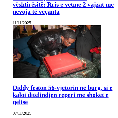
vështirësitë: Rris e vetme 2 vajzat me
nevoja të veçanta
11/11/2025
Diddy feston 56-vjetorin në burg, si e
kaloi ditëlindjen reperi me shokët e
qelisë
07/11/2025