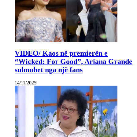
VIDEO/ Kaos në premierën e
“Wicked: For Good”, Ariana Grande
sulmohet nga një fans
14/11/2025