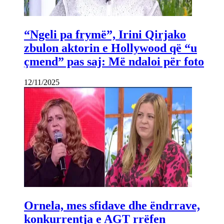
“Ngeli pa frymë”, Irini Qirjako
zbulon aktorin e Hollywood që “u
çmend” pas saj: Më ndaloi për foto
12/11/2025
Ornela, mes sfidave dhe ëndrrave,
konkurrentja e AGT rrëfen