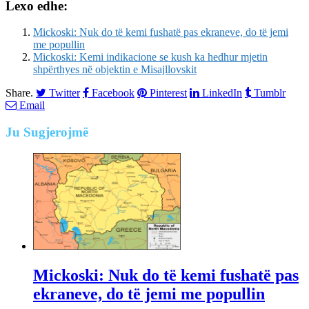
Lexo edhe:
Mickoski: Nuk do të kemi fushatë pas ekraneve, do të jemi
me popullin
Mickoski: Kemi indikacione se kush ka hedhur mjetin
shpërthyes në objektin e Misajllovskit
Share.
Twitter
Facebook
Pinterest
LinkedIn
Tumblr
Email
Ju
Sugjerojmë
Mickoski: Nuk do të kemi fushatë pas
ekraneve, do të jemi me popullin