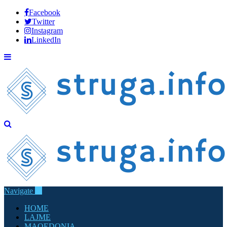
Facebook
Twitter
Instagram
LinkedIn
Navigate
HOME
LAJME
MAQEDONIA