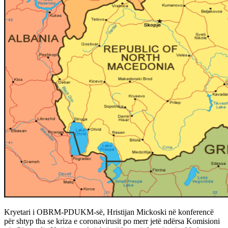
Kryetari i OBRM-PDUKM-së, Hristijan Mickoski në konferencë
për shtyp tha se kriza e coronavirusit po merr jetë ndërsa Komisioni