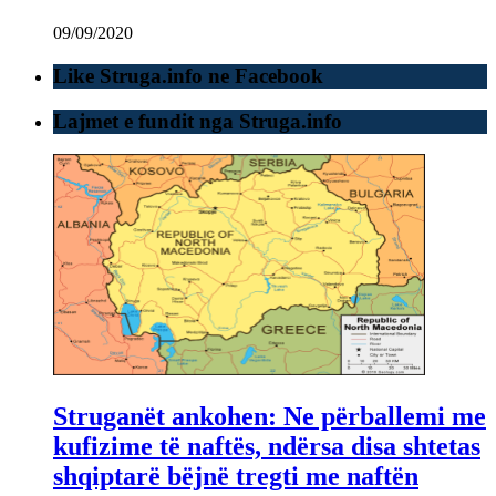
09/09/2020
Like Struga.info ne Facebook
Lajmet e fundit nga Struga.info
Struganët ankohen: Ne përballemi me
kufizime të naftës, ndërsa disa shtetas
shqiptarë bëjnë tregti me naftën