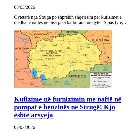
08/03/2026
Qytetarë nga Struga po shprehin shqetësim për kufizimet e
mëdha të naftës në disa pika karburanti në qytet. Sipas tyre,…
Kufizime në furnizimin me naftë në
pompat e benzinës në Strugë! Kjo
është arsyeja
07/03/2026