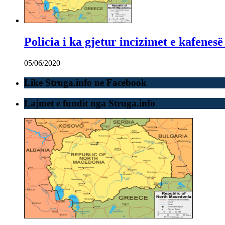
Policia i ka gjetur incizimet e kafenes
05/06/2020
Like Struga.info ne Facebook
Lajmet e fundit nga Struga.info