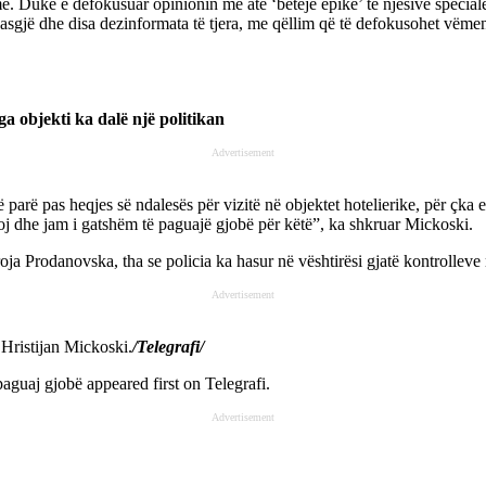
e. Duke e defokusuar opinionin me atë ‘betejë epike’ të njësive speciale
sgjë dhe disa dezinformata të tjera, me qëllim që të defokusohet vëmend
a objekti ka dalë një politikan
Advertisement
të parë pas heqjes së ndalesës për vizitë në objektet hotelierike, për çk
oj dhe jam i gatshëm të paguajë gjobë për këtë”, ka shkruar Mickoski.
a Prodanovska, tha se policia ka hasur në vështirësi gjatë kontrolleve
Advertisement
ë Hristijan Mickoski.
/Telegrafi/
paguaj gjobë
appeared first on
Telegrafi
.
Advertisement