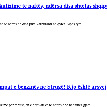
fizime të naftës, ndërsa disa shtetas shqip
 të naftës në disa pika karburanti në qytet. Sipas tyre,…
mpat e benzinës në Strugë! Kjo është arsyej
izime për mbushjen e derivateve të naftës dhe benzinës gjatë…