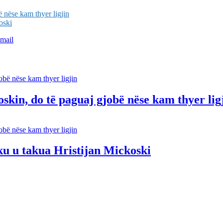
 nëse kam thyer ligjin
oski
mail
kin, do të paguaj gjobë nëse kam thyer lig
ku u takua Hristijan Mickoski