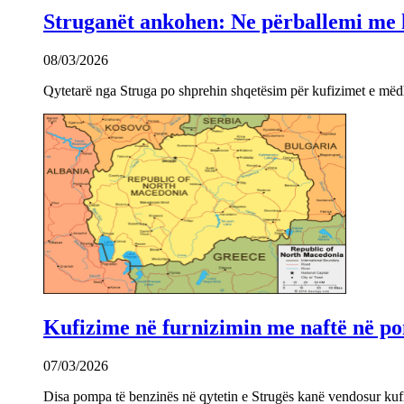
Struganët ankohen: Ne përballemi me ku
08/03/2026
Qytetarë nga Struga po shprehin shqetësim për kufizimet e mëdha
Kufizime në furnizimin me naftë në po
07/03/2026
Disa pompa të benzinës në qytetin e Strugës kanë vendosur kuf