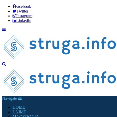
Facebook
Twitter
Instagram
LinkedIn
Navigate
HOME
LAJME
MAQEDONIA