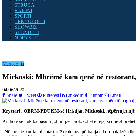
STRUGA
RAJONI
SPORTI
TEKNOLOGJI
SHOWBIZ
SHENDETI
NDRYSHE
Maqedonia
Mickoski: Mbrëmë kam qenë në restorant, 
04/06/2020
Share
Tweet
Pinterest
LinkedIn
Tumblr
Email
+
Kryetari i OBRM-PDUKM-së Hristijan Mickoski, nëpërmjet një po
Ai thotë se nuk ka pasur njohuri për protokollet e reja, si dhe shprehe
“Në kushte kur kemi katastrofë reale nga përhapja e koronakrizës dhe fi