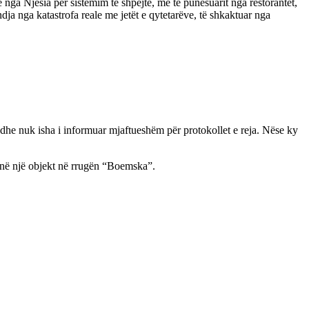
 nga Njësia për sistemim të shpejtë, me të punësuarit nga restorantet,
ja nga katastrofa reale me jetët e qytetarëve, të shkaktuar nga
a edhe nuk isha i informuar mjaftueshëm për protokollet e reja. Nëse ky
 në një objekt në rrugën “Boemska”.