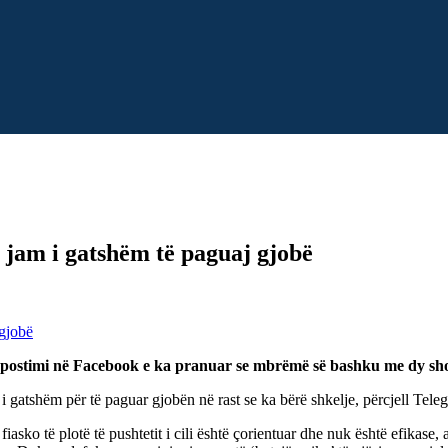
jam i gatshëm të paguaj gjobë
stimi në Facebook e ka pranuar se mbrëmë së bashku me dy shokë 
t i gatshëm për të paguar gjobën në rast se ka bërë shkelje, përcjell Tel
asko të plotë të pushtetit i cili është çorientuar dhe nuk është efikase,