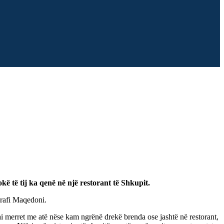
të tij ka qenë në një restorant të Shkupit.
egrafi Maqedoni.
 ai merret me atë nëse kam ngrënë drekë brenda ose jashtë në restorant,