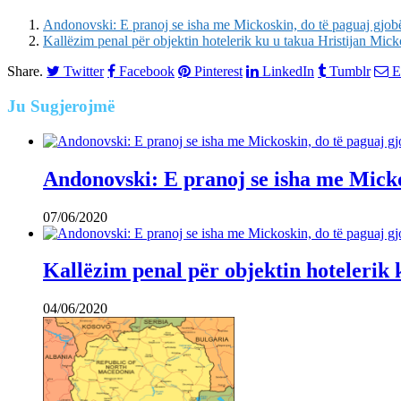
Andonovski: E pranoj se isha me Mickoskin, do të paguaj gjobë
Kallëzim penal për objektin hotelerik ku u takua Hristijan Mick
Share.
Twitter
Facebook
Pinterest
LinkedIn
Tumblr
E
Ju
Sugjerojmë
Andonovski: E pranoj se isha me Mickos
07/06/2020
Kallëzim penal për objektin hotelerik 
04/06/2020