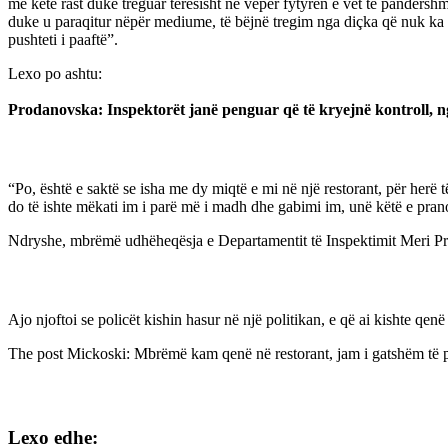
me këtë rast duke treguar tërësisht në vepër fytyrën e vet të pandershm
duke u paraqitur nëpër mediume, të bëjnë tregim nga diçka që nuk ka a
pushteti i paaftë”.
Lexo po ashtu:
Prodanovska: Inspektorët janë penguar që të kryejnë kontroll, ng
“Po, është e saktë se isha me dy miqtë e mi në një restorant, për herë 
do të ishte mëkati im i parë më i madh dhe gabimi im, unë këtë e pran
Ndryshe, mbrëmë udhëheqësja e Departamentit të Inspektimit Meri Proj
Ajo njoftoi se policët kishin hasur në një politikan, e që ai kishte qen
The post
Mickoski: Mbrëmë kam qenë në restorant, jam i gatshëm të 
Lexo edhe: