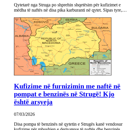
Qytetarë nga Struga po shprehin shqetësim për kufizimet e
mëdha të naftës në disa pika karburanti në qytet. Sipas tyre,…
Kufizime në furnizimin me naftë në
pompat e benzinës në Strugë! Kjo
është arsyeja
07/03/2026
Disa pompa të benzinës në qytetin e Strugës kanë vendosur
kufizime për mbushjen e derivateve të naftës dhe benzinës