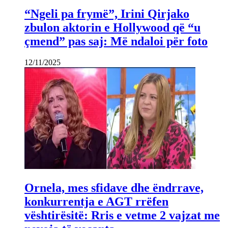
“Ngeli pa frymë”, Irini Qirjako
zbulon aktorin e Hollywood që “u
çmend” pas saj: Më ndaloi për foto
12/11/2025
Ornela, mes sfidave dhe ëndrrave,
konkurrentja e AGT rrëfen
vështirësitë: Rris e vetme 2 vajzat me