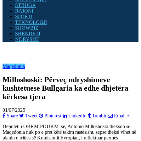
STRUGA
RAJONI
SPORTI
TEKNOLOGJI
SHOWBIZ
SHENDETI
NDRYSHE
Maqedonia
Milloshoski: Përveç ndryshimeve
kushtetuese Bullgaria ka edhe dhjetëra
kërkesa tjera
01/07/2025
Share
Tweet
Pinterest
LinkedIn
Tumblr
Email
+
Deputeti i OBRM-PDUKM–së, Antonio Milloshoski thekson se
Maqedonia nuk po e pret këtë takim rastësisht, sepse theksi vihet në
planin e rritjes së Komisionit Evropian, i reflektuar përmes