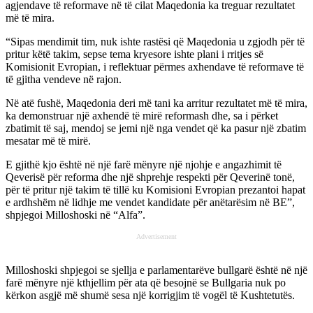
agjendave të reformave në të cilat Maqedonia ka treguar rezultatet
më të mira.
“Sipas mendimit tim, nuk ishte rastësi që Maqedonia u zgjodh për të
pritur këtë takim, sepse tema kryesore ishte plani i rritjes së
Komisionit Evropian, i reflektuar përmes axhendave të reformave të
të gjitha vendeve në rajon.
Në atë fushë, Maqedonia deri më tani ka arritur rezultatet më të mira,
ka demonstruar një axhendë të mirë reformash dhe, sa i përket
zbatimit të saj, mendoj se jemi një nga vendet që ka pasur një zbatim
mesatar më të mirë.
E gjithë kjo është në një farë mënyre një njohje e angazhimit të
Qeverisë për reforma dhe një shprehje respekti për Qeverinë tonë,
për të pritur një takim të tillë ku Komisioni Evropian prezantoi hapat
e ardhshëm në lidhje me vendet kandidate për anëtarësim në BE”,
shpjegoi Milloshoski në “Alfa”.
Advertisement
Milloshoski shpjegoi se sjellja e parlamentarëve bullgarë është në një
farë mënyre një kthjellim për ata që besojnë se Bullgaria nuk po
kërkon asgjë më shumë sesa një korrigjim të vogël të Kushtetutës.