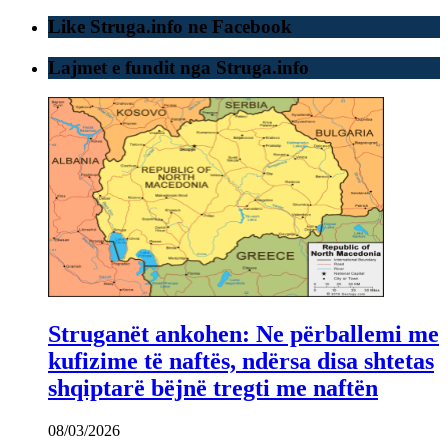
Like Struga.info ne Facebook
Lajmet e fundit nga Struga.info
Struganët ankohen: Ne përballemi me
kufizime të naftës, ndërsa disa shtetas
shqiptarë bëjnë tregti me naftën
08/03/2026