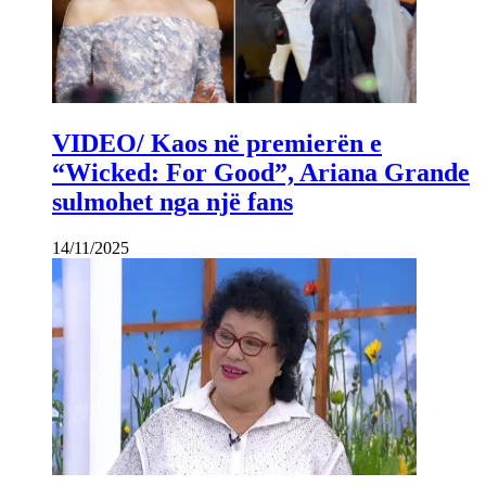
VIDEO/ Kaos në premierën e
“Wicked: For Good”, Ariana Grande
sulmohet nga një fans
14/11/2025