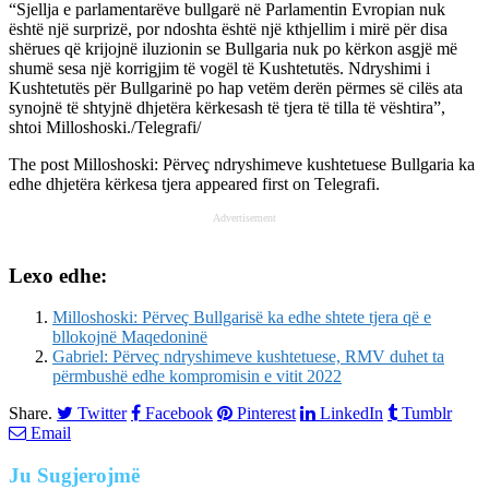
“Sjellja e parlamentarëve bullgarë në Parlamentin Evropian nuk
është një surprizë, por ndoshta është një kthjellim i mirë për disa
shërues që krijojnë iluzionin se Bullgaria nuk po kërkon asgjë më
shumë sesa një korrigjim të vogël të Kushtetutës. Ndryshimi i
Kushtetutës për Bullgarinë po hap vetëm derën përmes së cilës ata
synojnë të shtyjnë dhjetëra kërkesash të tjera të tilla të vështira”,
shtoi Milloshoski./Telegrafi/
The post
Milloshoski: Përveç ndryshimeve kushtetuese Bullgaria ka
edhe dhjetëra kërkesa tjera
appeared first on
Telegrafi
.
Advertisement
Lexo edhe:
Milloshoski: Përveç Bullgarisë ka edhe shtete tjera që e
bllokojnë Maqedoninë
Gabriel: Përveç ndryshimeve kushtetuese, RMV duhet ta
përmbushë edhe kompromisin e vitit 2022
Share.
Twitter
Facebook
Pinterest
LinkedIn
Tumblr
Email
Ju
Sugjerojmë