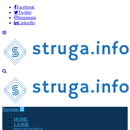
Facebook
Twitter
Instagram
LinkedIn
Navigate
HOME
LAJME
MAQEDONIA