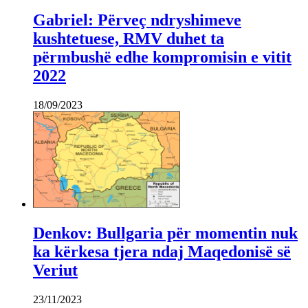
Gabriel: Përveç ndryshimeve
kushtetuese, RMV duhet ta
përmbushë edhe kompromisin e vitit
2022
18/09/2023
Denkov: Bullgaria për momentin nuk
ka kërkesa tjera ndaj Maqedonisë së
Veriut
23/11/2023