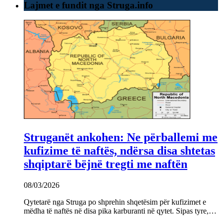
Lajmet e fundit nga Struga.info
Struganët ankohen: Ne përballemi me
kufizime të naftës, ndërsa disa shtetas
shqiptarë bëjnë tregti me naftën
08/03/2026
Qytetarë nga Struga po shprehin shqetësim për kufizimet e
mëdha të naftës në disa pika karburanti në qytet. Sipas tyre,…