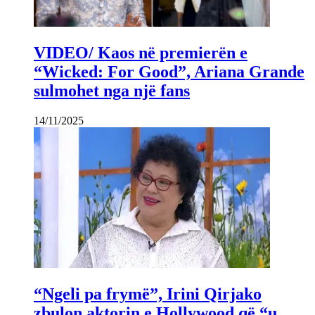
VIDEO/ Kaos në premierën e
“Wicked: For Good”, Ariana Grande
sulmohet nga një fans
14/11/2025
“Ngeli pa frymë”, Irini Qirjako
zbulon aktorin e Hollywood që “u