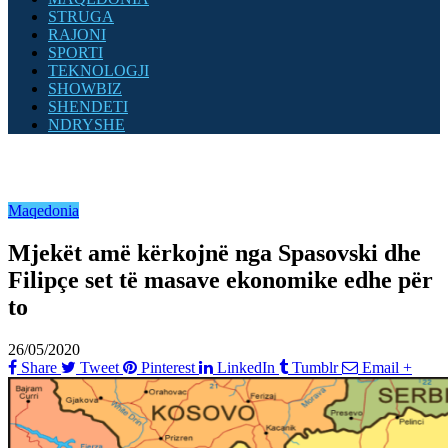
STRUGA
RAJONI
SPORTI
TEKNOLOGJI
SHOWBIZ
SHENDETI
NDRYSHE
Maqedonia
Mjekët amë kërkojnë nga Spasovski dhe
Filipçe set të masave ekonomike edhe për
to
26/05/2020
Share
Tweet
Pinterest
LinkedIn
Tumblr
Email
+