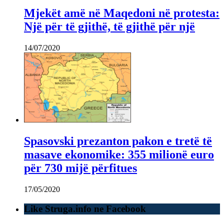
Mjekët amë në Maqedoni në protesta:
Një për të gjithë, të gjithë për një
14/07/2020
Spasovski prezanton pakon e tretë të
masave ekonomike: 355 milionë euro
për 730 mijë përfitues
17/05/2020
Like Struga.info ne Facebook