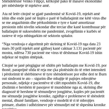
Shëndetësisë Venko Filipçe, kërkojnë pako të masave ekonomike
për mbështetje të mjekëve amë.
Ata në letër citojnë se gjatë pandemisë së Kovid-19, mjekët amë
ishin dhe ende janë në linjën e parë të ballafaqimit me këtë virus dhe
se me angazhimin dhe përkushtimin e tyre e kanë amortizuar
presionin mbi nivelin sekondar dhe terciar dhe kanë kontribuuar për
ballafaqim të suksesshëm me pandeminë, zvogëlimin e kurbës së
rasteve të reja mbingarkim në sektorin spitalor.
“Nga vendosja e algoritmit për skrining të Kovid-19 nga data 23
mars-30 prill mjekët amë gjithsej kanë caktuar 3.131 pacientë për
mostra, ndërsa 730 pacientë me virus të dëshmuar Kovid-19 ishin
ndjekur në trajtim shtëpiak.
Citojnë se janë përgjigjur në sfidën për ballafaqim me Kovid-19, por
thonë, paraprijnë sfida të reja me çka plotësisht do të rritet intensiteti
i përdorimit të shërbimeve të tyre shëndetësore por edhe deri te Burn
out sindromi te ato – sigurim dhe mbajtje të pajisjes mbrojtëse
personale, ndjekje e pacientëve të cilët mposhtën Kovid-19, dhe
zbulimin e hershëm të pasojave të mundshme nga ai, skrining dhe
diagnozë të hershme të sëmundjeve jongjitëse, kujdes për pacientët
me sëmundje jongjitëse kronike, zgjidhje e problemeve të shëndetit
mental, dhunë familjare, vendosje e modelit të ri të mbrojtjes
primare, zbatim i udhëzimeve për sëmundjet më të shpeshta kronike