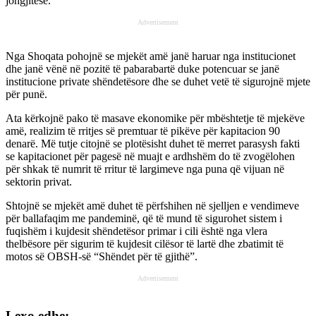
jongjitëse.
Advertisement
Nga Shoqata pohojnë se mjekët amë janë haruar nga institucionet
dhe janë vënë në pozitë të pabarabartë duke potencuar se janë
institucione private shëndetësore dhe se duhet vetë të sigurojnë mjete
për punë.
Ata kërkojnë pako të masave ekonomike për mbështetje të mjekëve
amë, realizim të rritjes së premtuar të pikëve për kapitacion 90
denarë. Më tutje citojnë se plotësisht duhet të merret parasysh fakti
se kapitacionet për pagesë në muajt e ardhshëm do të zvogëlohen
për shkak të numrit të rritur të largimeve nga puna që vijuan në
sektorin privat.
Shtojnë se mjekët amë duhet të përfshihen në sjelljen e vendimeve
për ballafaqim me pandeminë, që të mund të sigurohet sistem i
fuqishëm i kujdesit shëndetësor primar i cili është nga vlera
thelbësore për sigurim të kujdesit cilësor të lartë dhe zbatimit të
motos së OBSH-së “Shëndet për të gjithë”.
Advertisement
Lexo edhe: