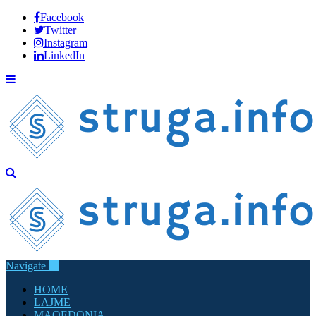
Facebook
Twitter
Instagram
LinkedIn
Navigate
HOME
LAJME
MAQEDONIA