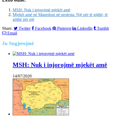
MSH: Nuk i injorojmë mjekët amë
Mjekët amë në Maqedoni në protesta: Një për të gjithë, të
gjithë për një
Share.
Twitter
Facebook
Pinterest
LinkedIn
Tumblr
Email
Ju
Sugjerojmë
MSH: Nuk i injorojmë mjekët amë
14/07/2020