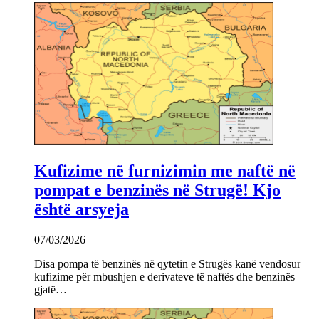
Kufizime në furnizimin me naftë në
pompat e benzinës në Strugë! Kjo
është arsyeja
07/03/2026
Disa pompa të benzinës në qytetin e Strugës kanë vendosur
kufizime për mbushjen e derivateve të naftës dhe benzinës
gjatë…