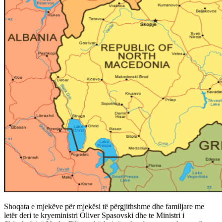
Shoqata e mjekëve për mjekësi të përgjithshme dhe familjare me
letër deri te kryeministri Oliver Spasovski dhe te Ministri i