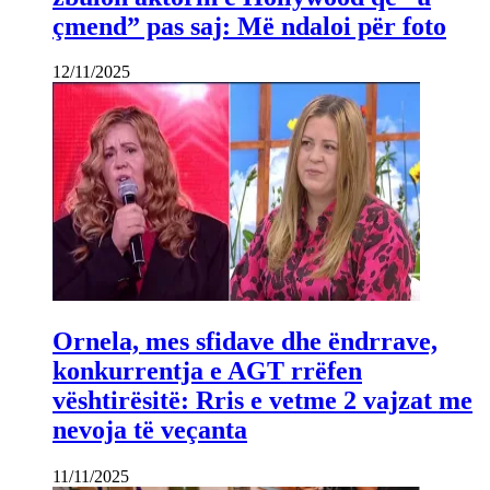
çmend” pas saj: Më ndaloi për foto
12/11/2025
Ornela, mes sfidave dhe ëndrrave,
konkurrentja e AGT rrëfen
vështirësitë: Rris e vetme 2 vajzat me
nevoja të veçanta
11/11/2025