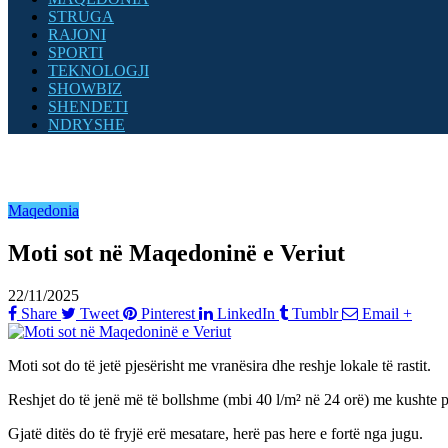
STRUGA
RAJONI
SPORTI
TEKNOLOGJI
SHOWBIZ
SHENDETI
NDRYSHE
Maqedonia
Moti sot në Maqedoninë e Veriut
22/11/2025
Share
Tweet
Pinterest
LinkedIn
Tumblr
Email
+
Moti sot do të jetë pjesërisht me vranësira dhe reshje lokale të rastit.
Reshjet do të jenë më të bollshme (mbi 40 l/m² në 24 orë) me kushte pë
Gjatë ditës do të fryjë erë mesatare, herë pas here e fortë nga jugu.