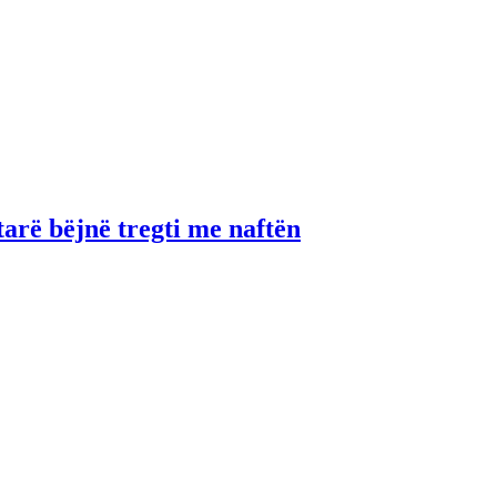
tarë bëjnë tregti me naftën