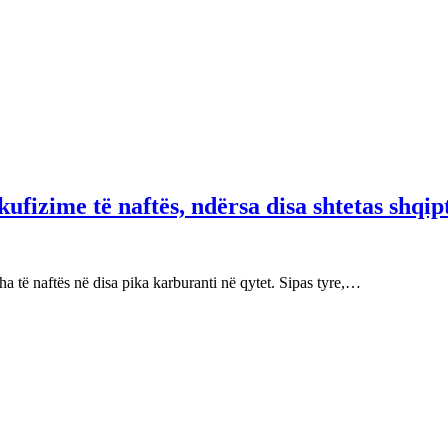
fizime të naftës, ndërsa disa shtetas shqip
 të naftës në disa pika karburanti në qytet. Sipas tyre,…