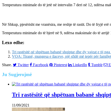
Temperatura minimale do të jetë në intervalin 7 deri në 12, ndërsa mak
Në Shkup, pjesërisht me vranësira, me reshje të rastit. Do të fryjë erë 
Temperatura minimale do të bjerë në 9, ndërsa maksimale do të arrijë 
Lexo edhe:
Tri rastësitë që shpëtuan babanë shqiptar dhe dy vajzat e tij nga 
VOA: Tiranë, mungesa e ilaçeve, një sfidë më tepër për familje
Share.
Twitter
Facebook
Pinterest
LinkedIn
Tumblr
E
Ju
Sugjerojmë
Tri rastësitë që shpëtuan babanë shqipta
11/09/2021