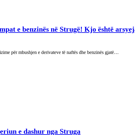
mpat e benzinës në Strugë! Kjo është arsyej
izime për mbushjen e derivateve të naftës dhe benzinës gjatë…
njeriun e dashur nga Struga