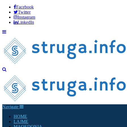
Facebook
Twitter
Instagram
LinkedIn
Navigate
HOME
LAJME
MAQEDONIA