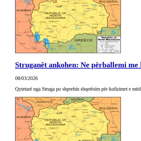
Struganët ankohen: Ne përballemi me ku
08/03/2026
Qytetarë nga Struga po shprehin shqetësim për kufizimet e mëdha