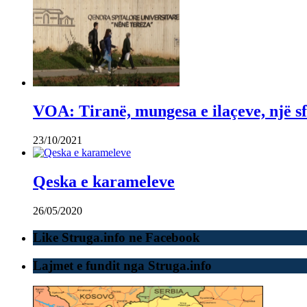
VOA: Tiranë, mungesa e ilaçeve, një sf
23/10/2021
Qeska e karameleve
26/05/2020
Like Struga.info ne Facebook
Lajmet e fundit nga Struga.info