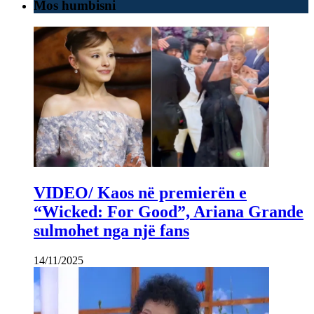
Mos humbisni
VIDEO/ Kaos në premierën e
“Wicked: For Good”, Ariana Grande
sulmohet nga një fans
14/11/2025