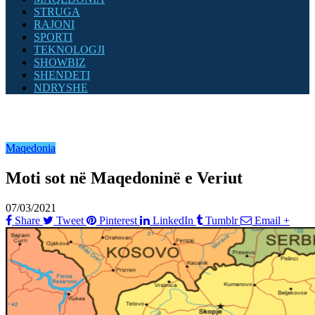
STRUGA
RAJONI
SPORTI
TEKNOLOGJI
SHOWBIZ
SHENDETI
NDRYSHE
Maqedonia
Moti sot në Maqedoninë e Veriut
07/03/2021
Share
Tweet
Pinterest
LinkedIn
Tumblr
Email
+