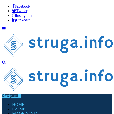
Facebook
Twitter
Instagram
LinkedIn
Navigate
HOME
LAJME
MAQEDONIA