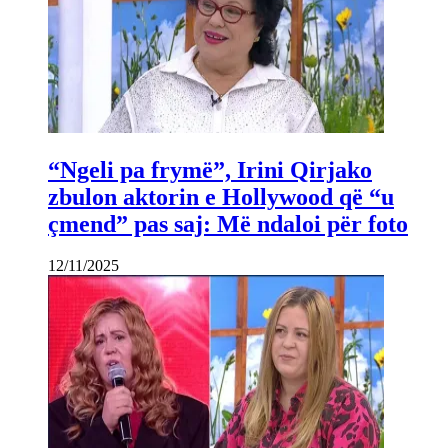
“Ngeli pa frymë”, Irini Qirjako
zbulon aktorin e Hollywood që “u
çmend” pas saj: Më ndaloi për foto
12/11/2025