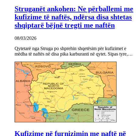
Struganët ankohen: Ne përballemi me
kufizime të naftës, ndërsa disa shtetas
shqiptarë bëjnë tregti me naftën
08/03/2026
Qytetarë nga Struga po shprehin shqetësim për kufizimet e
mëdha të naftës në disa pika karburanti në qytet. Sipas tyre,…
Kufizime në furnizimin me naftë në