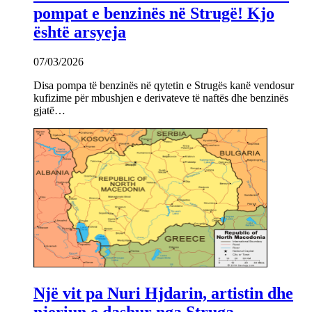
pompat e benzinës në Strugë! Kjo
është arsyeja
07/03/2026
Disa pompa të benzinës në qytetin e Strugës kanë vendosur
kufizime për mbushjen e derivateve të naftës dhe benzinës
gjatë…
Një vit pa Nuri Hjdarin, artistin dhe
njeriun e dashur nga Struga