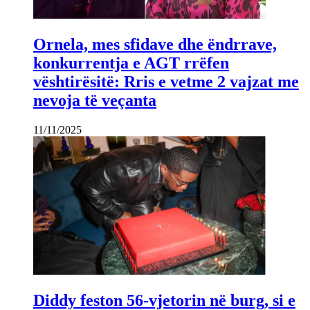
Ornela, mes sfidave dhe ëndrrave,
konkurrentja e AGT rrëfen
vështirësitë: Rris e vetme 2 vajzat me
nevoja të veçanta
11/11/2025
Diddy feston 56-vjetorin në burg, si e