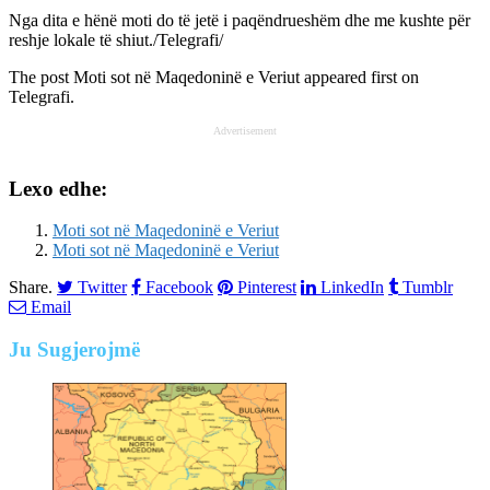
Nga dita e hënë moti do të jetë i paqëndrueshëm dhe me kushte për
reshje lokale të shiut./Telegrafi/
The post
Moti sot në Maqedoninë e Veriut
appeared first on
Telegrafi
.
Advertisement
Lexo edhe:
Moti sot në Maqedoninë e Veriut
Moti sot në Maqedoninë e Veriut
Share.
Twitter
Facebook
Pinterest
LinkedIn
Tumblr
Email
Ju
Sugjerojmë