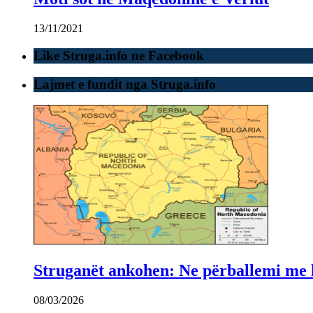
13/11/2021
Like Struga.info ne Facebook
Lajmet e fundit nga Struga.info
Struganët ankohen: Ne përballemi me ku
08/03/2026