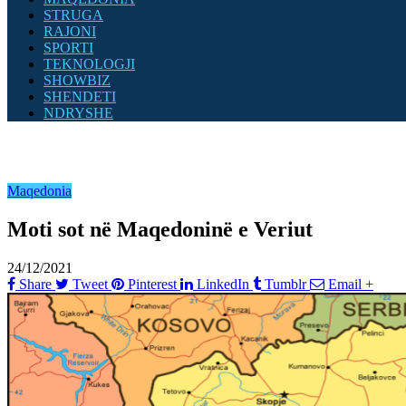
STRUGA
RAJONI
SPORTI
TEKNOLOGJI
SHOWBIZ
SHENDETI
NDRYSHE
Maqedonia
Moti sot në Maqedoninë e Veriut
24/12/2021
Share
Tweet
Pinterest
LinkedIn
Tumblr
Email
+