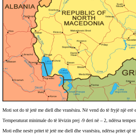
Moti sot do të jetë me diell dhe vranësira. Në vend do të fryjë një erë
Temperaturat minimale do të lëvizin prej -9 deri në – 2, ndërsa tempera
Moti edhe nesër pritet të jetë me diell dhe vranësira, ndërsa pritet që t