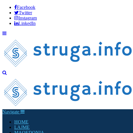
Facebook
Twitter
Instagram
LinkedIn
Navigate
HOME
LAJME
MAQEDONIA