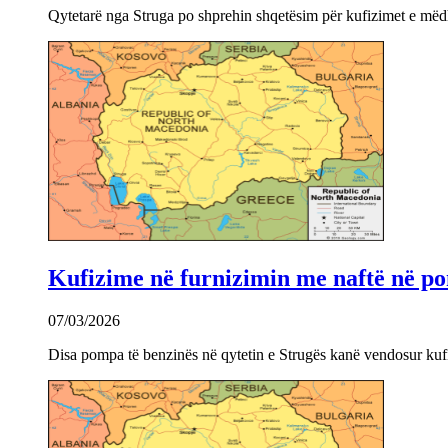
Qytetarë nga Struga po shprehin shqetësim për kufizimet e mëdha
Kufizime në furnizimin me naftë në po
07/03/2026
Disa pompa të benzinës në qytetin e Strugës kanë vendosur kuf