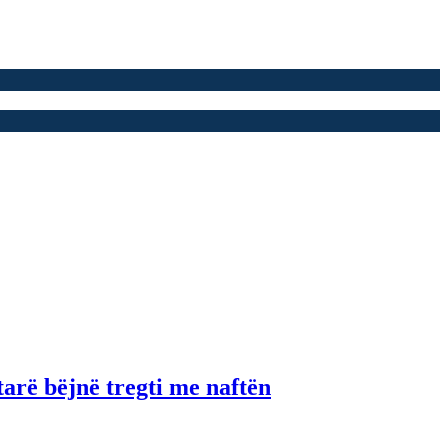
tarë bëjnë tregti me naftën