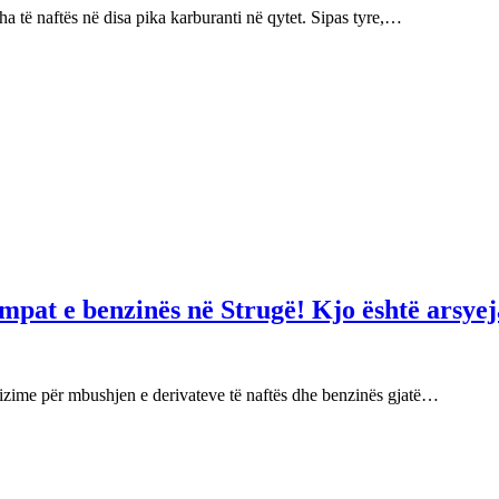
 të naftës në disa pika karburanti në qytet. Sipas tyre,…
mpat e benzinës në Strugë! Kjo është arsyej
izime për mbushjen e derivateve të naftës dhe benzinës gjatë…