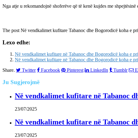
Nga atje u rekomandojnë shoferëve që të kenë kujdes me shpejtësinë e a
The post
Në vendkalimet kufitare Tabanoc dhe Bogorodicë koha e prit
Lexo edhe:
Në vendkalimet kufitare në Tabanoc dhe Bogorodicë koha e prit
Në vendkalimet kufitare në Tabanoc dhe Bogorodicë koha e prit
Share.
Twitter
Facebook
Pinterest
LinkedIn
Tumblr
E
Ju
Sugjerojmë
Në vendkalimet kufitare në Tabanoc dh
23/07/2025
Në vendkalimet kufitare në Tabanoc dh
23/07/2025