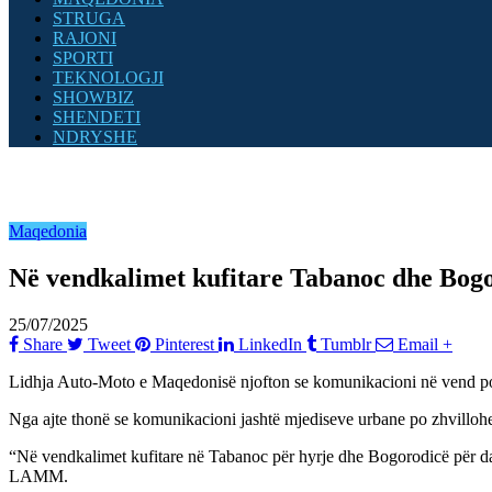
STRUGA
RAJONI
SPORTI
TEKNOLOGJI
SHOWBIZ
SHENDETI
NDRYSHE
Maqedonia
Në vendkalimet kufitare Tabanoc dhe Bogor
25/07/2025
Share
Tweet
Pinterest
LinkedIn
Tumblr
Email
+
Lidhja Auto-Moto e Maqedonisë njofton se komunikacioni në vend po z
Nga ajte thonë se komunikacioni jashtë mjediseve urbane po zhvillohet 
“Në vendkalimet kufitare në Tabanoc për hyrje dhe Bogorodicë për dalje
LAMM.