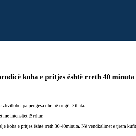
odicë koha e pritjes është rreth 40 minuta
hvillohet pa pengesa dhe në rrugë të thata.
me intensitet të rritur.
 koha e pritjes është rreth 30-40minuta. Në vendkalimet e tjrera kufita