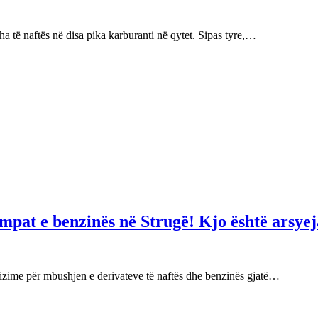
 të naftës në disa pika karburanti në qytet. Sipas tyre,…
mpat e benzinës në Strugë! Kjo është arsyej
izime për mbushjen e derivateve të naftës dhe benzinës gjatë…