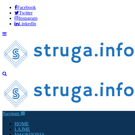
Facebook
Twitter
Instagram
LinkedIn
Navigate
HOME
LAJME
MAQEDONIA