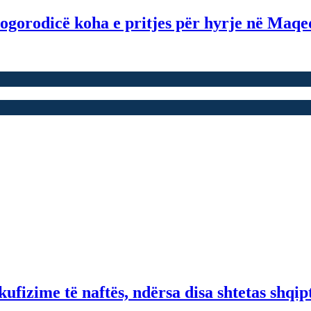
gorodicë koha e pritjes për hyrje në Maqed
fizime të naftës, ndërsa disa shtetas shqip