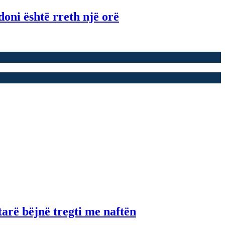
oni është rreth një orë
tarë bëjnë tregti me naftën