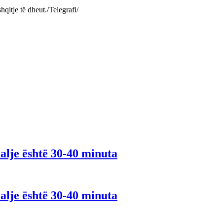
qitje të dheut./Telegrafi/
alje është 30-40 minuta
alje është 30-40 minuta