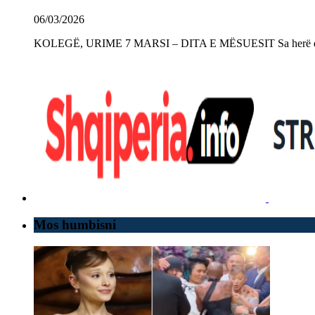
06/03/2026
KOLEGË, URIME 7 MARSI – DITA E MËSUESIT Sa herë që e 
Mos humbisni