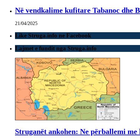
Në vendkalime kufitare Tabanoc dhe Bo
21/04/2025
Like Struga.info ne Facebook
Lajmet e fundit nga Struga.info
Struganët ankohen: Ne përballemi me ku