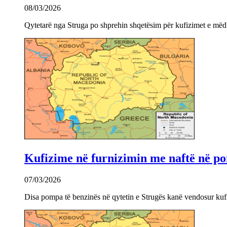
08/03/2026
Qytetarë nga Struga po shprehin shqetësim për kufizimet e mëdha
Kufizime në furnizimin me naftë në po
07/03/2026
Disa pompa të benzinës në qytetin e Strugës kanë vendosur kuf