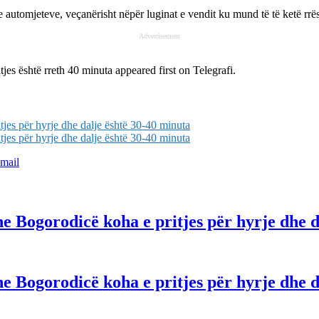
utomjeteve, veçanërisht nëpër luginat e vendit ku mund të të ketë rrësh
Advertisement
jes është rreth 40 minuta
appeared first on
Telegrafi
.
jes për hyrje dhe dalje është 30-40 minuta
jes për hyrje dhe dalje është 30-40 minuta
mail
e Bogorodicë koha e pritjes për hyrje dhe d
e Bogorodicë koha e pritjes për hyrje dhe d