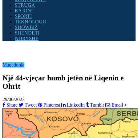
STRUGA
RAJONI
SPORTI
TEKNOLOGJI
SHOWBIZ
SHENDETI
NDRYSHE
Maqedonia
Një 44-vjeçar humb jetën në Liqenin e
Ohrit
29/06/2023
Share
Tweet
Pinterest
LinkedIn
Tumblr
Email
+