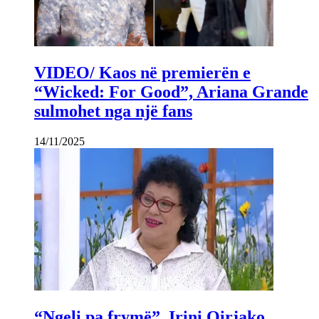
VIDEO/ Kaos në premierën e
“Wicked: For Good”, Ariana Grande
sulmohet nga një fans
14/11/2025
“Ngeli pa frymë”, Irini Qirjako