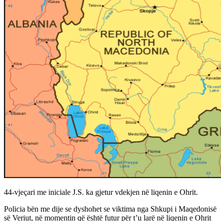
44-vjeçari me iniciale J.S. ka gjetur vdekjen në liqenin e Ohrit.
Policia bën me dije se dyshohet se viktima nga Shkupi i Maqedonisë
së Veriut, në momentin që është futur për t’u larë në liqenin e Ohrit