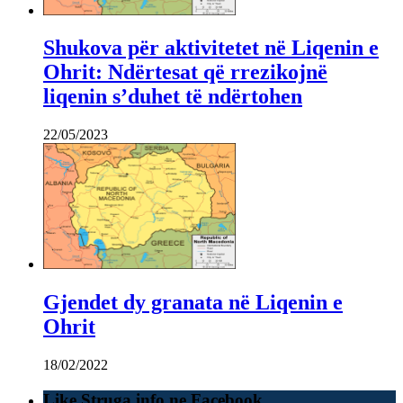
Shukova për aktivitetet në Liqenin e
Ohrit: Ndërtesat që rrezikojnë
liqenin s’duhet të ndërtohen
22/05/2023
Gjendet dy granata në Liqenin e
Ohrit
18/02/2022
Like Struga.info ne Facebook