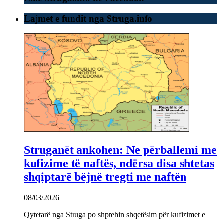
Lajmet e fundit nga Struga.info
Struganët ankohen: Ne përballemi me
kufizime të naftës, ndërsa disa shtetas
shqiptarë bëjnë tregti me naftën
08/03/2026
Qytetarë nga Struga po shprehin shqetësim për kufizimet e