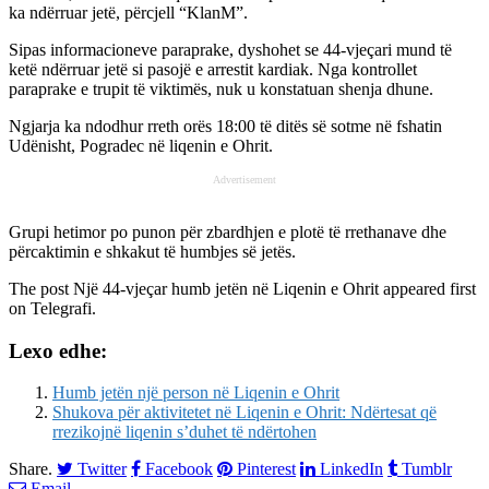
ka ndërruar jetë, përcjell “KlanM”.
Sipas informacioneve paraprake, dyshohet se 44-vjeçari mund të
ketë ndërruar jetë si pasojë e arrestit kardiak. Nga kontrollet
paraprake e trupit të viktimës, nuk u konstatuan shenja dhune.
Ngjarja ka ndodhur rreth orës 18:00 të ditës së sotme në fshatin
Udënisht, Pogradec në liqenin e Ohrit.
Advertisement
Grupi hetimor po punon për zbardhjen e plotë të rrethanave dhe
përcaktimin e shkakut të humbjes së jetës.
The post
Një 44-vjeçar humb jetën në Liqenin e Ohrit
appeared first
on
Telegrafi
.
Lexo edhe:
Humb jetën një person në Liqenin e Ohrit
Shukova për aktivitetet në Liqenin e Ohrit: Ndërtesat që
rrezikojnë liqenin s’duhet të ndërtohen
Share.
Twitter
Facebook
Pinterest
LinkedIn
Tumblr
Email