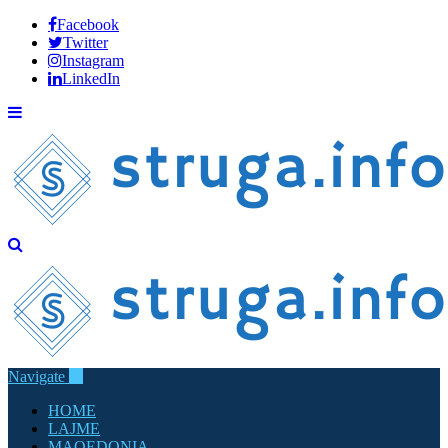
Facebook
Twitter
Instagram
LinkedIn
Navigate
HOME
LAJME
MAQEDONIA