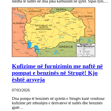
mëdha të naftës në disa pika karburanti në qytet. Sipas tyre,…
Kufizime në furnizimin me naftë në
pompat e benzinës në Strugë! Kjo
është arsyeja
07/03/2026
Disa pompa të benzinës në qytetin e Strugës kanë vendosur
kufizime për mbushjen e derivateve të naftës dhe benzinës
gjatë…