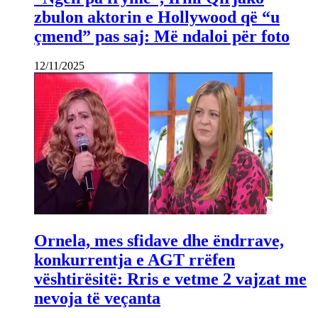
zbulon aktorin e Hollywood që “u
çmend” pas saj: Më ndaloi për foto
12/11/2025
Ornela, mes sfidave dhe ëndrrave,
konkurrentja e AGT rrëfen
vështirësitë: Rris e vetme 2 vajzat me
nevoja të veçanta