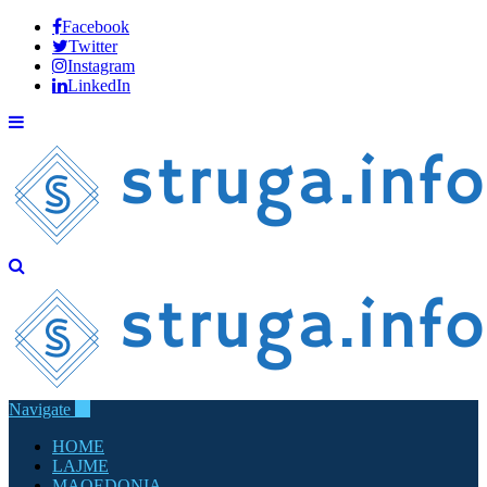
Facebook
Twitter
Instagram
LinkedIn
Navigate
HOME
LAJME
MAQEDONIA