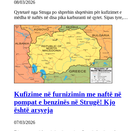
08/03/2026
Qytetarë nga Struga po shprehin shqetësim për kufizimet e
mëdha të naftës në disa pika karburanti në qytet. Sipas tyre,…
Kufizime në furnizimin me naftë në
pompat e benzinës në Strugë! Kjo
është arsyeja
07/03/2026