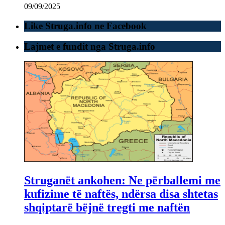
09/09/2025
Like Struga.info ne Facebook
Lajmet e fundit nga Struga.info
Struganët ankohen: Ne përballemi me
kufizime të naftës, ndërsa disa shtetas
shqiptarë bëjnë tregti me naftën