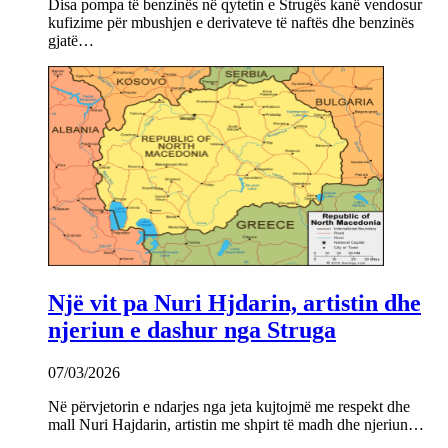
Disa pompa të benzinës në qytetin e Strugës kanë vendosur
kufizime për mbushjen e derivateve të naftës dhe benzinës
gjatë…
Një vit pa Nuri Hjdarin, artistin dhe
njeriun e dashur nga Struga
07/03/2026
Në përvjetorin e ndarjes nga jeta kujtojmë me respekt dhe
mall Nuri Hajdarin, artistin me shpirt të madh dhe njeriun…