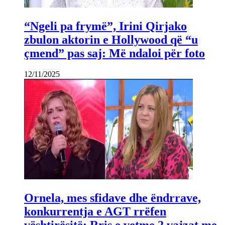
“Ngeli pa frymë”, Irini Qirjako
zbulon aktorin e Hollywood që “u
çmend” pas saj: Më ndaloi për foto
12/11/2025
Ornela, mes sfidave dhe ëndrrave,
konkurrentja e AGT rrëfen