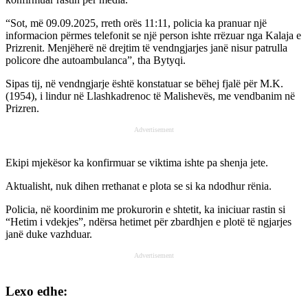
“Sot, më 09.09.2025, rreth orës 11:11, policia ka pranuar një
informacion përmes telefonit se një person ishte rrëzuar nga Kalaja e
Prizrenit. Menjëherë në drejtim të vendngjarjes janë nisur patrulla
policore dhe autoambulanca”, tha Bytyqi.
Sipas tij, në vendngjarje është konstatuar se bëhej fjalë për M.K.
(1954), i lindur në Llashkadrenoc të Malishevës, me vendbanim në
Prizren.
Advertisement
Ekipi mjekësor ka konfirmuar se viktima ishte pa shenja jete.
Aktualisht, nuk dihen rrethanat e plota se si ka ndodhur rënia.
Policia, në koordinim me prokurorin e shtetit, ka iniciuar rastin si
“Hetim i vdekjes”, ndërsa hetimet për zbardhjen e plotë të ngjarjes
janë duke vazhduar.
Advertisement
Lexo edhe: