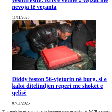
vështirësitë: Rris e vetme 2 vajzat me
nevoja të veçanta
11/11/2025
Diddy feston 56-vjetorin në burg, si e
kaloi ditëlindjen reperi me shokët e
qelisë
07/11/2025
This website uses cookies to improve your experience. We'll assume