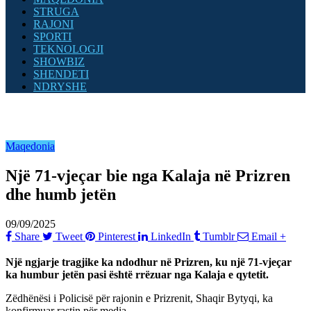
STRUGA
RAJONI
SPORTI
TEKNOLOGJI
SHOWBIZ
SHENDETI
NDRYSHE
Maqedonia
Një 71-vjeçar bie nga Kalaja në Prizren
dhe humb jetën
09/09/2025
Share
Tweet
Pinterest
LinkedIn
Tumblr
Email
+
Një ngjarje tragjike ka ndodhur në Prizren, ku një 71-vjeçar
ka humbur jetën pasi është rrëzuar nga Kalaja e qytetit.
Zëdhënësi i Policisë për rajonin e Prizrenit, Shaqir Bytyqi, ka
konfirmuar rastin për media.