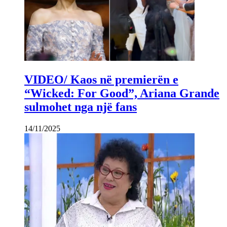
VIDEO/ Kaos në premierën e
“Wicked: For Good”, Ariana Grande
sulmohet nga një fans
14/11/2025