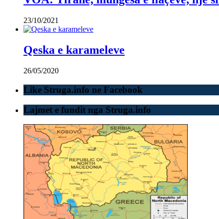
23/10/2021
Qeska e karameleve
26/05/2020
Like Struga.info ne Facebook
Lajmet e fundit nga Struga.info