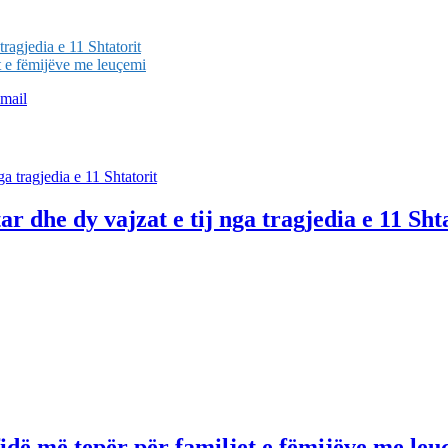
tragjedia e 11 Shtatorit
t e fëmijëve me leuçemi
mail
r dhe dy vajzat e tij nga tragjedia e 11 Sht
idë më tepër për familjet e fëmijëve me le