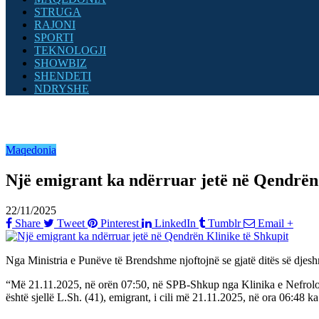
STRUGA
RAJONI
SPORTI
TEKNOLOGJI
SHOWBIZ
SHENDETI
NDRYSHE
Maqedonia
Një emigrant ka ndërruar jetë në Qendrën 
22/11/2025
Share
Tweet
Pinterest
LinkedIn
Tumblr
Email
+
Nga Ministria e Punëve të Brendshme njoftojnë se gjatë ditës së djesh
“Më 21.11.2025, në orën 07:50, në SPB-Shkup nga Klinika e Nefrolog
është sjellë L.Sh. (41), emigrant, i cili më 21.11.2025, në ora 06:48 ka