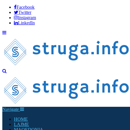
Facebook
Twitter
Instagram
LinkedIn
Navigate
HOME
LAJME
MAQEDONIA