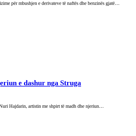
izime për mbushjen e derivateve të naftës dhe benzinës gjatë…
njeriun e dashur nga Struga
Nuri Hajdarin, artistin me shpirt të madh dhe njeriun…