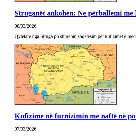
Struganët ankohen: Ne përballemi me ku
08/03/2026
Qytetarë nga Struga po shprehin shqetësim për kufizimet e mëdha
Kufizime në furnizimin me naftë në po
07/03/2026