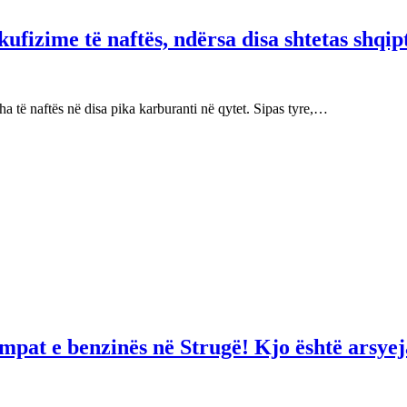
fizime të naftës, ndërsa disa shtetas shqip
 të naftës në disa pika karburanti në qytet. Sipas tyre,…
mpat e benzinës në Strugë! Kjo është arsyej