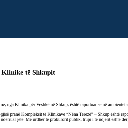
Klinike të Shkupit
me, nga Klinika për Veshkë në Shkup, është raportuar se në ambientet e 
jisë pranë Kompleksit të Klinikave “Nëna Terezë” – Shkup është rapor
 ndërruar jetë. Me urdhër të prokurorit publik, trupi i të ndjerit është 