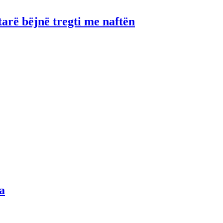
tarë bëjnë tregti me naftën
a