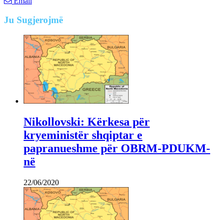
Email
Ju
Sugjerojmë
Nikollovski: Kërkesa për
kryeministër shqiptar e
papranueshme për OBRM-PDUKM-
në
22/06/2020