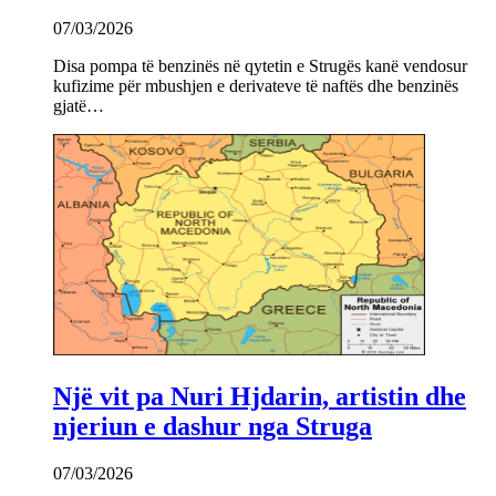
07/03/2026
Disa pompa të benzinës në qytetin e Strugës kanë vendosur
kufizime për mbushjen e derivateve të naftës dhe benzinës
gjatë…
Një vit pa Nuri Hjdarin, artistin dhe
njeriun e dashur nga Struga
07/03/2026