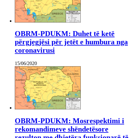
OBRM-PDUKM: Duhet të ketë
përgjegjësi për jetët e humbura nga
coronavirusi
15/06/2020
OBRM-PDUKM: Mosrespektimi i
rekomandimeve shëndetësore
rezulton me dhjetëra funksionarë të