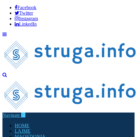
Facebook
Twitter
Instagram
LinkedIn
Navigate
HOME
LAJME
MAQEDONIA