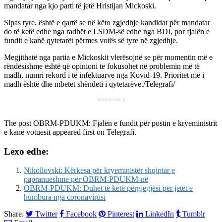
mandatar nga kjo parti të jetë Hristijan Mickoski.
Sipas tyre, është e qartë se në këto zgjedhje kandidat për mandatar
do të ketë edhe nga radhët e LSDM-së edhe nga BDI, por fjalën e
fundit e kanë qytetarët përmes votës së tyre në zgjedhje.
Megjithatë nga partia e Mickoskit vlerësojnë se për momentin më e
rëndësishme është që opinioni të fokusohet në problemin më të
madh, numri rekord i të infektuarve nga Kovid-19. Prioritet më i
madh është dhe mbetet shëndeti i qytetarëve./Telegrafi/
Advertisement
The post
OBRM-PDUKM: Fjalën e fundit për postin e kryeministrit
e kanë votuesit
appeared first on
Telegrafi
.
Lexo edhe:
Nikollovski: Kërkesa për kryeministër shqiptar e
papranueshme për OBRM-PDUKM-në
OBRM-PDUKM: Duhet të ketë përgjegjësi për jetët e
humbura nga coronavirusi
Share.
Twitter
Facebook
Pinterest
LinkedIn
Tumblr