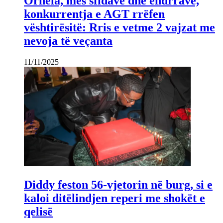
Ornela, mes sfidave dhe ëndrrave,
konkurrentja e AGT rrëfen
vështirësitë: Rris e vetme 2 vajzat me
nevoja të veçanta
11/11/2025
Diddy feston 56-vjetorin në burg, si e
kaloi ditëlindjen reperi me shokët e
qelisë