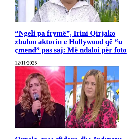
“Ngeli pa frymë”, Irini Qirjako
zbulon aktorin e Hollywood që “u
çmend” pas saj: Më ndaloi për foto
12/11/2025