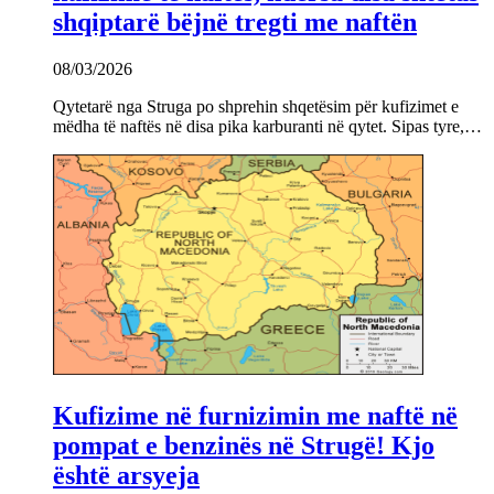
shqiptarë bëjnë tregti me naftën
08/03/2026
Qytetarë nga Struga po shprehin shqetësim për kufizimet e
mëdha të naftës në disa pika karburanti në qytet. Sipas tyre,…
Kufizime në furnizimin me naftë në
pompat e benzinës në Strugë! Kjo
është arsyeja