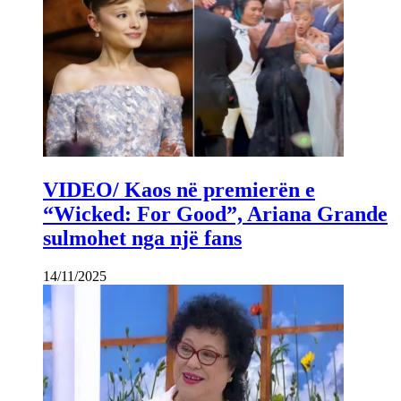
VIDEO/ Kaos në premierën e
“Wicked: For Good”, Ariana Grande
sulmohet nga një fans
14/11/2025