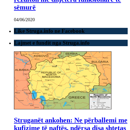
sëmurë
04/06/2020
Like Struga.info ne Facebook
Lajmet e fundit nga Struga.info
Struganët ankohen: Ne përballemi me
kufizime të naftës, ndërsa disa shtetas