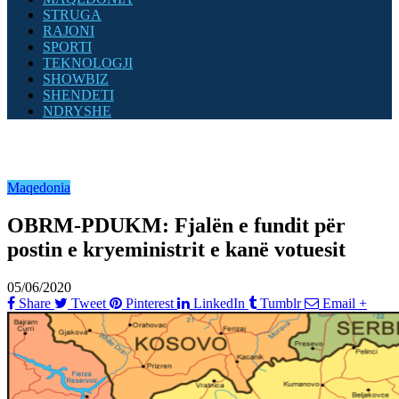
STRUGA
RAJONI
SPORTI
TEKNOLOGJI
SHOWBIZ
SHENDETI
NDRYSHE
Maqedonia
OBRM-PDUKM: Fjalën e fundit për
postin e kryeministrit e kanë votuesit
05/06/2020
Share
Tweet
Pinterest
LinkedIn
Tumblr
Email
+