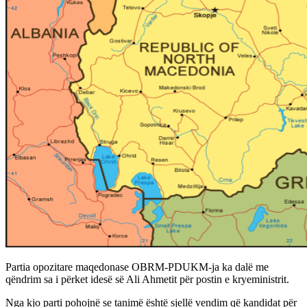
Partia opozitare maqedonase OBRM-PDUKM-ja ka dalë me
qëndrim sa i përket idesë së Ali Ahmetit për postin e kryeministrit.
Nga kjo parti pohojnë se tanimë është sjellë vendim që kandidat për