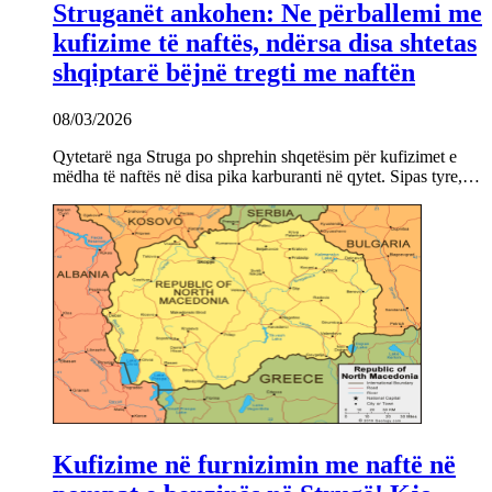
Struganët ankohen: Ne përballemi me
kufizime të naftës, ndërsa disa shtetas
shqiptarë bëjnë tregti me naftën
08/03/2026
Qytetarë nga Struga po shprehin shqetësim për kufizimet e
mëdha të naftës në disa pika karburanti në qytet. Sipas tyre,…
Kufizime në furnizimin me naftë në