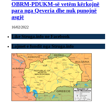
OBRM-PDUKM-së vetëm kërkojnë
para nga Qeveria dhe nuk punojnë
asgjë
16/02/2022
Like Struga.info ne Facebook
Lajmet e fundit nga Struga.info