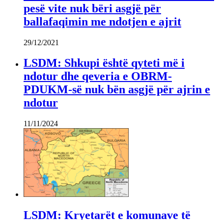
pesë vite nuk bëri asgjë për
ballafaqimin me ndotjen e ajrit
29/12/2021
LSDM: Shkupi është qyteti më i
ndotur dhe qeveria e OBRM-
PDUKM-së nuk bën asgjë për ajrin e
ndotur
11/11/2024
LSDM: Kryetarët e komunave të