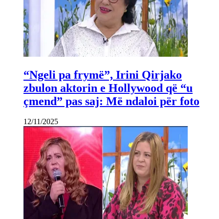
“Ngeli pa frymë”, Irini Qirjako
zbulon aktorin e Hollywood që “u
çmend” pas saj: Më ndaloi për foto
12/11/2025