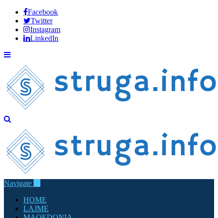
Facebook
Twitter
Instagram
LinkedIn
Navigate
HOME
LAJME
MAQEDONIA