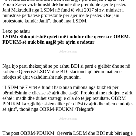
Zoran Zaevi vazhdimisht deklaronte dhe premtonte ajër të pastër.
Jani Makraduli nga LSDM në fund të vitit 2017 si zv. ministër i
ministrisë përkatëse protestonte për ajër më të pastër. Ose jani
protestonte kundër Janit”, thonë nga LSDM.
Lexo po ashtu
LSDM: Shkupi është qyteti më i ndotur dhe qeveria e OBRM-
PDUKM-së nuk bën asgjë për ajrin e ndotur
Advertisement
Nga kjo parti theksojnë se po ashtu BDI si parti e gjelbër dhe se në
kohën e Qeverisë LSDM dhe BDI stacionet që bënin matjen e
ndotjes së ajrit vazhdimisht nuk punonin.
“LSDM në 7 vitet e fundit harxhuan miliona nga buxheti për
përmirësimin e cilësisë së ajrit dhe asgjë. Problemi me ndotjen e ajrit
është i madh dhe duhet strategji e cila do të jep rezultate. OBRM-
PDUKM ka zgjidhje sistematike për cilësi tv ajrit dhe uljen e ndotjes
së ajrit”, thonë nga OBRM-PDUKM./Telegrafi/
Advertisement
The post
OBRM-PDUKM: Qeveria LSDM dhe BDI nuk bëri asgjë