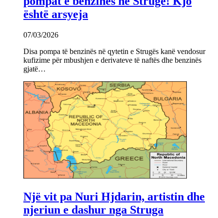
pompat e benzinës në Strugë! Kjo
është arsyeja
07/03/2026
Disa pompa të benzinës në qytetin e Strugës kanë vendosur
kufizime për mbushjen e derivateve të naftës dhe benzinës
gjatë…
Një vit pa Nuri Hjdarin, artistin dhe
njeriun e dashur nga Struga