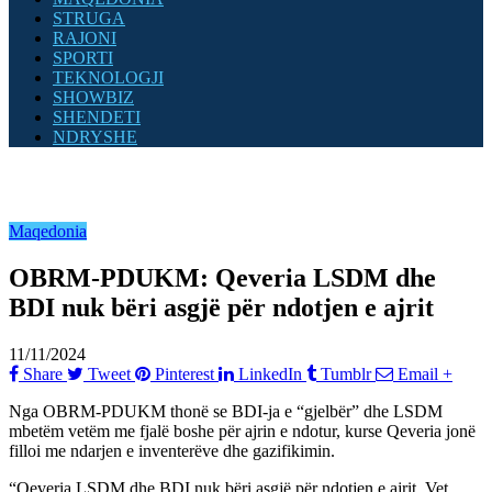
STRUGA
RAJONI
SPORTI
TEKNOLOGJI
SHOWBIZ
SHENDETI
NDRYSHE
Maqedonia
OBRM-PDUKM: Qeveria LSDM dhe
BDI nuk bëri asgjë për ndotjen e ajrit
11/11/2024
Share
Tweet
Pinterest
LinkedIn
Tumblr
Email
+
Nga OBRM-PDUKM thonë se BDI-ja e “gjelbër” dhe LSDM
mbetëm vetëm me fjalë boshe për ajrin e ndotur, kurse Qeveria jonë
filloi me ndarjen e inventerëve dhe gazifikimin.
“Qeveria LSDM dhe BDI nuk bëri asgjë për ndotjen e ajrit. Vet