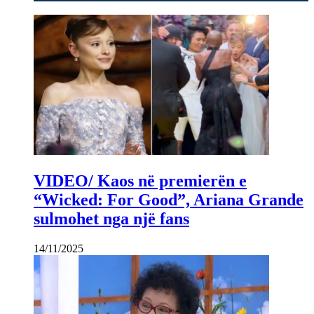
VIDEO/ Kaos në premierën e
“Wicked: For Good”, Ariana Grande
sulmohet nga një fans
14/11/2025