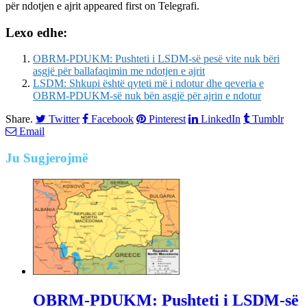
për ndotjen e ajrit
appeared first on
Telegrafi
.
Lexo edhe:
OBRM-PDUKM: Pushteti i LSDM-së pesë vite nuk bëri
asgjë për ballafaqimin me ndotjen e ajrit
LSDM: Shkupi është qyteti më i ndotur dhe qeveria e
OBRM-PDUKM-së nuk bën asgjë për ajrin e ndotur
Share.
Twitter
Facebook
Pinterest
LinkedIn
Tumblr
Email
Ju
Sugjerojmë
OBRM-PDUKM: Pushteti i LSDM-së