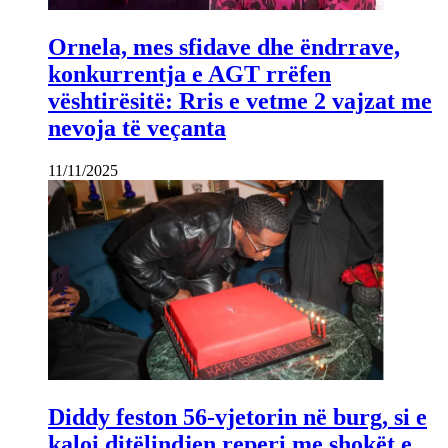
Ornela, mes sfidave dhe ëndrrave,
konkurrentja e AGT rrëfen
vështirësitë: Rris e vetme 2 vajzat me
nevoja të veçanta
11/11/2025
Diddy feston 56-vjetorin në burg, si e
kaloi ditëlindjen reperi me shokët e