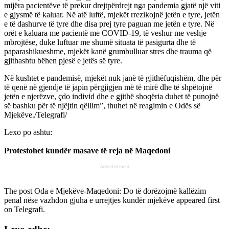
mijëra pacientëve të prekur drejtpërdrejt nga pandemia gjatë një viti
e gjysmë të kaluar. Në atë luftë, mjekët rrezikojnë jetën e tyre, jetën
e të dashurve të tyre dhe disa prej tyre paguan me jetën e tyre. Në
orët e kaluara me pacientë me COVID-19, të veshur me veshje
mbrojtëse, duke luftuar me shumë situata të pasigurta dhe të
paparashikueshme, mjekët kanë grumbulluar stres dhe trauma që
gjithashtu bëhen pjesë e jetës së tyre.
Në kushtet e pandemisë, mjekët nuk janë të gjithëfuqishëm, dhe për
të qenë në gjendje të japin përgjigjen më të mirë dhe të shpëtojnë
jetën e njerëzve, çdo individ dhe e gjithë shoqëria duhet të punojnë
së bashku për të njëjtin qëllim”, thuhet në reagimin e Odës së
Mjekëve./Telegrafi/
Lexo po ashtu:
Protestohet kundër masave të reja në Maqedoni
Advertisement
The post
Oda e Mjekëve-Maqedoni: Do të dorëzojmë kallëzim
penal nëse vazhdon gjuha e urrejtjes kundër mjekëve
appeared first
on
Telegrafi
.