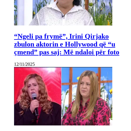
“Ngeli pa frymë”, Irini Qirjako
zbulon aktorin e Hollywood që “u
çmend” pas saj: Më ndaloi për foto
12/11/2025