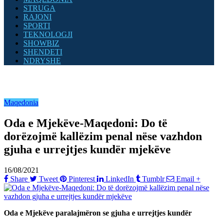
STRUGA
RAJONI
SPORTI
TEKNOLOGJI
SHOWBIZ
SHENDETI
NDRYSHE
Maqedonia
Oda e Mjekëve-Maqedoni: Do të
dorëzojmë kallëzim penal nëse vazhdon
gjuha e urrejtjes kundër mjekëve
16/08/2021
Share
Tweet
Pinterest
LinkedIn
Tumblr
Email
+
Oda e Mjekëve paralajmëron se gjuha e urrejtjes kundër