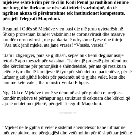
mjekëve është krim për të cilin Kodi Penal parashikon dënime
me burg dhe thekson se nëse aktivitetet vazhdojnë, do të
ngrihen akuza të përshtatshme tek institucionet kompetente,
përcjell Telegrafi Maqedoni.
Reagimi i Odës së Mjekëve vjen pasi dje një grup qytetarësh në
Shkup protestuan kundër vaksinimit të coronavirusit dhe masave
kundër coronavirusit, me pankarta të ndryshme fyese dhe thirrje
“Ata nuk janë mjekë, ata janë vrasës! “Vrasës, vrasës!”
“Jam i zhgënjyer, para së gjithash, sepse nuk kemi dëgjuar asnjë
retorikë apo mesazh për vaksinat. “Ishte një protestë plot ofendime
dhe kërcënime për punonjësit e shëndetësisë, për ata që rrezikuan
jetën e tyre dhe të familjeve të tyre për shëndetin e pacientëve, për të
luftuar gjatë gjithë kohës për pacientët në të gjitha valët, këtu dhe
tani me këtë valë”, tha ministri Venko Filipçe.
Nga Oda e Mjekëve thonë se dënojnë ashpër gjuhën e urrejtjes
kundër mjekëve të përhapur nga struktura të caktuara dhe kërkoi që
ajo të ndalet menjëherë, përcjell Telegrafi Maqedoni.
Advertisement
“Mjekët në të gjitha nivelet e sistemit shëndetësor kanë luftuar në
mënyrë aktive, me përgjegjësi dhe vetëmohim për të shpëtuar jetën e