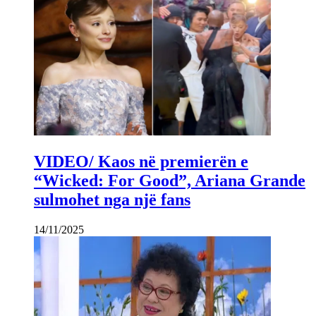
VIDEO/ Kaos në premierën e
“Wicked: For Good”, Ariana Grande
sulmohet nga një fans
14/11/2025