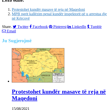
Lexo edhe:
Protestohet kundër masave të reja në Maqedoni
MPB ngrit kallëzim penal kundër inspektorit që u arrestua dje
në Kërçovë
Share.
Twitter
Facebook
Pinterest
LinkedIn
Tumblr
Email
Ju
Sugjerojmë
Protestohet kundër masave të reja në
Maqedoni
15/08/2021