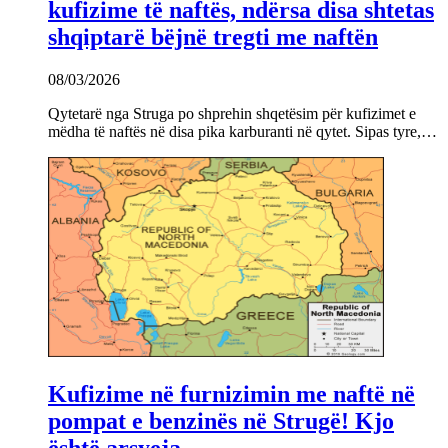
kufizime të naftës, ndërsa disa shtetas
shqiptarë bëjnë tregti me naftën
08/03/2026
Qytetarë nga Struga po shprehin shqetësim për kufizimet e
mëdha të naftës në disa pika karburanti në qytet. Sipas tyre,…
Kufizime në furnizimin me naftë në
pompat e benzinës në Strugë! Kjo