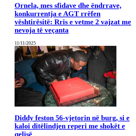
Ornela, mes sfidave dhe ëndrrave,
konkurrentja e AGT rrëfen
vështirësitë: Rris e vetme 2 vajzat me
nevoja të veçanta
11/11/2025
Diddy feston 56-vjetorin në burg, si e
kaloi ditëlindjen reperi me shokët e
qelisë