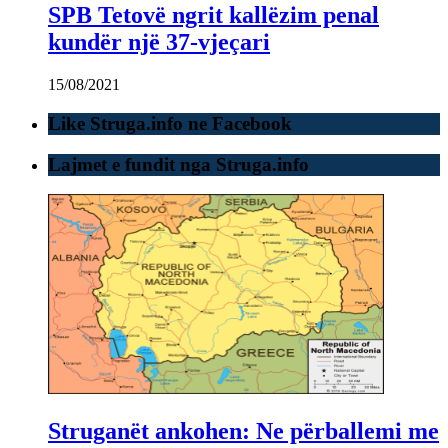
SPB Tetovë ngrit kallëzim penal
kundër një 37-vjeçari
15/08/2021
Like Struga.info ne Facebook
Lajmet e fundit nga Struga.info
Struganët ankohen: Ne përballemi me