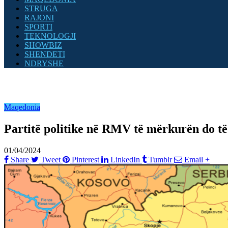
STRUGA
RAJONI
SPORTI
TEKNOLOGJI
SHOWBIZ
SHENDETI
NDRYSHE
Maqedonia
Partitë politike në RMV të mërkurën do të
01/04/2024
Share
Tweet
Pinterest
LinkedIn
Tumblr
Email
+