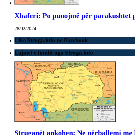
Xhaferi: Po punojmë për parakushtet p
28/02/2024
Like Struga.info ne Facebook
Lajmet e fundit nga Struga.info
Struganët ankohen: Ne përballemi me ku