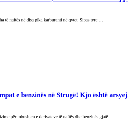
 të naftës në disa pika karburanti në qytet. Sipas tyre,…
mpat e benzinës në Strugë! Kjo është arsyej
izime për mbushjen e derivateve të naftës dhe benzinës gjatë…