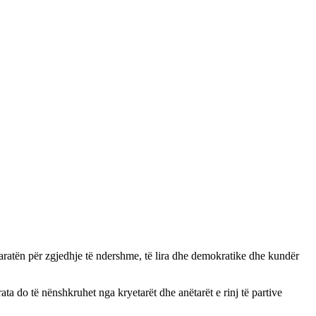
laratën për zgjedhje të ndershme, të lira dhe demokratike dhe kundër
ta do të nënshkruhet nga kryetarët dhe anëtarët e rinj të partive