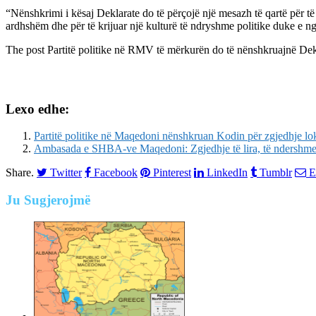
“Nënshkrimi i kësaj Deklarate do të përçojë një mesazh të qartë për të 
ardhshëm dhe për të krijuar një kulturë të ndryshme politike duke e ngri
The post
Partitë politike në RMV të mërkurën do të nënshkruajnë Dekl
Lexo edhe:
Partitë politike në Maqedoni nënshkruan Kodin për zgjedhje lok
Ambasada e SHBA-ve Maqedoni: Zgjedhje të lira, të ndershme 
Share.
Twitter
Facebook
Pinterest
LinkedIn
Tumblr
E
Ju
Sugjerojmë