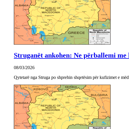
Struganët ankohen: Ne përballemi me ku
08/03/2026
Qytetarë nga Struga po shprehin shqetësim për kufizimet e mëdha