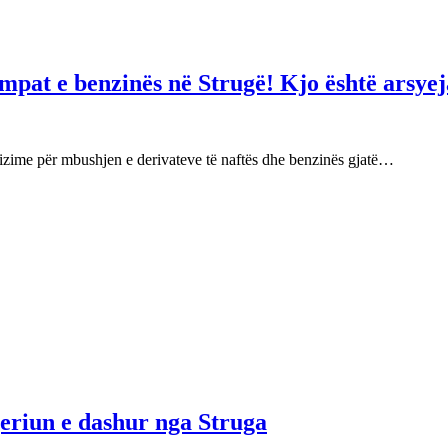
mpat e benzinës në Strugë! Kjo është arsyej
izime për mbushjen e derivateve të naftës dhe benzinës gjatë…
njeriun e dashur nga Struga