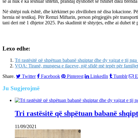
se ai nuk e ka lëshuar shtetin, prandaj dyshohet se fshihet diku brenda
Në shtëpi nuk është, dhe kërkimet po zhvillohen në disa lokacione. Pë
hernia në testikuj. Për Remzi Miftarin, person përgjegjës për transpor
tani deri më 1 dhjetor 2025. Pas skadimit të shtyrjes, edhe ai duhet të 
Lexo edhe:
Tri rastësitë që shpëtuan babanë shqiptar dhe dy vajzat e tij nga 
VOA: Tiranë, mungesa e ilaçeve, një sfidë më tepër për familje
Share.
Twitter
Facebook
Pinterest
LinkedIn
Tumblr
E
Ju
Sugjerojmë
Tri rastësitë që shpëtuan babanë shqipta
11/09/2021