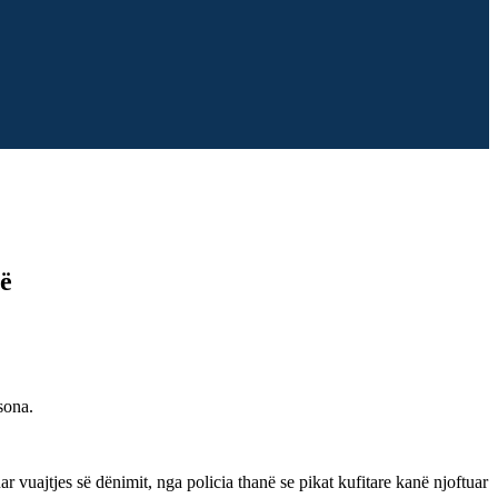
cë
sona.
 vuajtjes së dënimit, nga policia thanë se pikat kufitare kanë njoftuar