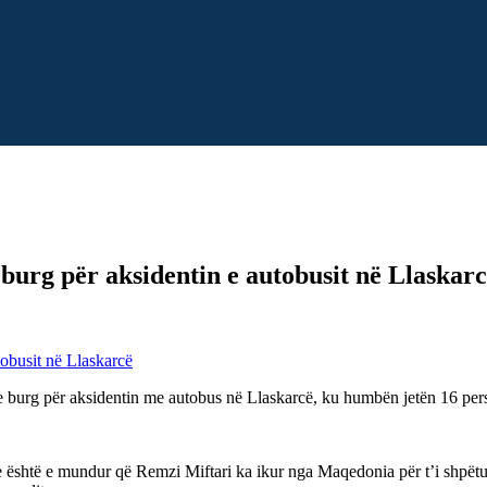
 burg për aksidentin e autobusit në Llaskar
e burg për aksidentin me autobus në Llaskarcë, ku humbën jetën 16 per
e është e mundur që Remzi Miftari ka ikur nga Maqedonia për t’i shpëtuar