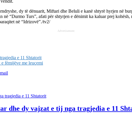
 vendit.
rndryshe, dy të dënuarit, Miftari dhe Beluli e kanë shtyrë hyrjen në bu
tin në “Durmo Turs”, afati për shtyrjen e dënimit ka kaluar prej kohësh, 
paraqitet në “Idrizovë”./tv2/
Advertisement
tragjedia e 11 Shtatorit
t e fëmijëve me leuçemi
mail
r dhe dy vajzat e tij nga tragjedia e 11 Sht