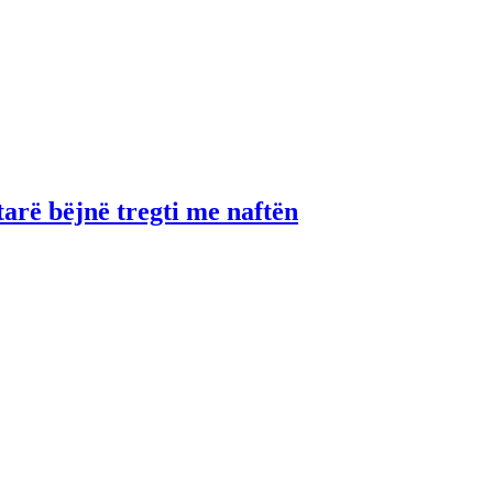
tarë bëjnë tregti me naftën