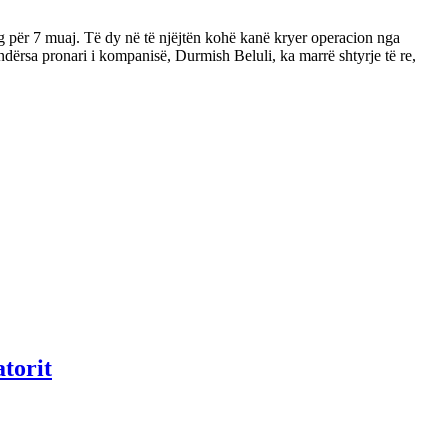
rg për 7 muaj. Të dy në të njëjtën kohë kanë kryer operacion nga
ndërsa pronari i kompanisë, Durmish Beluli, ka marrë shtyrje të re,
atorit