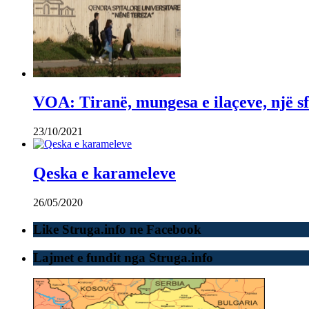
VOA: Tiranë, mungesa e ilaçeve, një sf
23/10/2021
Qeska e karameleve
26/05/2020
Like Struga.info ne Facebook
Lajmet e fundit nga Struga.info