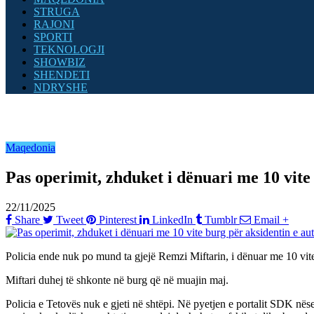
STRUGA
RAJONI
SPORTI
TEKNOLOGJI
SHOWBIZ
SHENDETI
NDRYSHE
Maqedonia
Pas operimit, zhduket i dënuari me 10 vite
22/11/2025
Share
Tweet
Pinterest
LinkedIn
Tumblr
Email
+
Policia ende nuk po mund ta gjejë Remzi Miftarin, i dënuar me 10 vit
Miftari duhej të shkonte në burg që në muajin maj.
Policia e Tetovës nuk e gjeti në shtëpi. Në pyetjen e portalit SDK nës