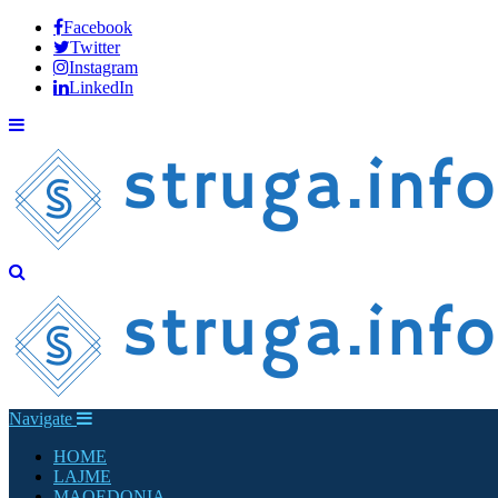
Facebook
Twitter
Instagram
LinkedIn
Navigate
HOME
LAJME
MAQEDONIA