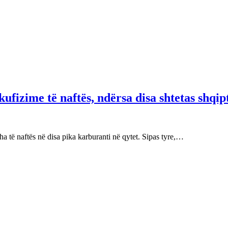
fizime të naftës, ndërsa disa shtetas shqip
 të naftës në disa pika karburanti në qytet. Sipas tyre,…