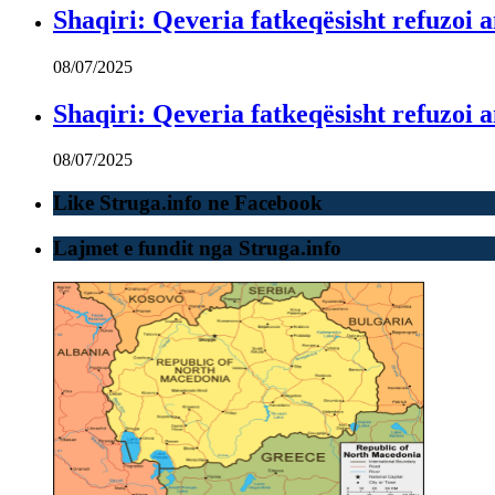
Shaqiri: Qeveria fatkeqësisht refuzo
08/07/2025
Shaqiri: Qeveria fatkeqësisht refuzo
08/07/2025
Like Struga.info ne Facebook
Lajmet e fundit nga Struga.info