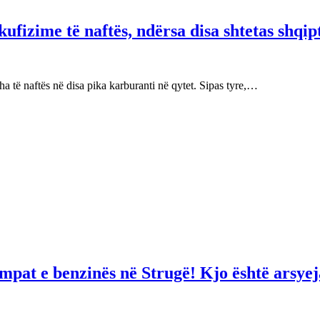
fizime të naftës, ndërsa disa shtetas shqip
 të naftës në disa pika karburanti në qytet. Sipas tyre,…
mpat e benzinës në Strugë! Kjo është arsyej