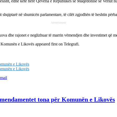
ësisht, edhe këtë herë Qeveria e Republikës së Maqedonisë së Veriut nu
shqiptarë në shumicën parlamentare, të cilët zgjodhën të heshtin përbal
Advertisement
kova dhe rajonet e neglizhuar të marrin vëmendjen dhe investimet që me
ër Komunën e Likovës
appeared first on
Telegrafi
.
Komunën e Likovës
Komunën e Likovës
mail
i amendamentet tona për Komunën e Likovës