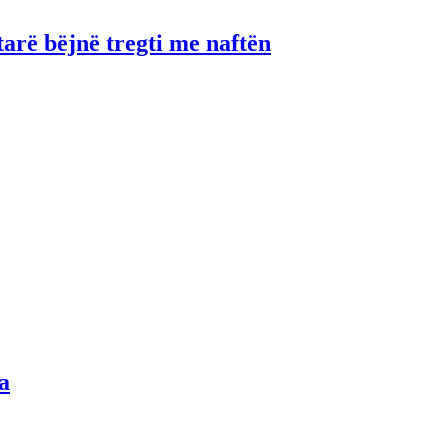
tarë bëjnë tregti me naftën
a