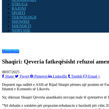
STRUGA
RAJONI
SPORTI
TEKNOLOGJI
SHOWBIZ
SHENDETI
NDRYSHE
Maqedonia
Shaqiri: Qeveria fatkeqësisht refuzoi am
08/07/2025
Share
Tweet
Pinterest
LinkedIn
Tumblr
Email
+
Deputeti nga radhët e ASH-së Rijad Shaqiri përmes një postimi në Face
fshatrat e Komunës së Likovës.
Siç shkruan Shaqiri Qeveria anashkaloi nevojat reale të qytetarëve të 
”Në debatin e sotshëm për propozim-rebalancin e buxhetit për vitin 