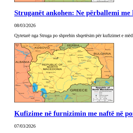
Struganët ankohen: Ne përballemi me ku
08/03/2026
Qytetarë nga Struga po shprehin shqetësim për kufizimet e mëdha
Kufizime në furnizimin me naftë në po
07/03/2026