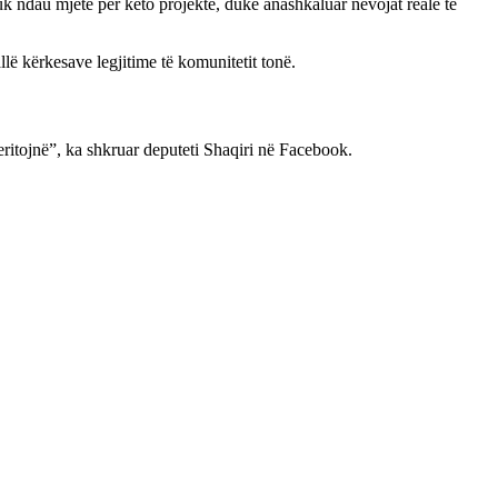
k ndau mjete për këto projekte, duke anashkaluar nevojat reale të
lë kërkesave legjitime të komunitetit tonë.
ritojnë”, ka shkruar deputeti Shaqiri në Facebook.