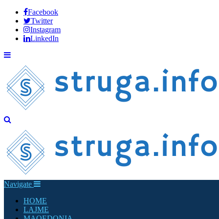
Facebook
Twitter
Instagram
LinkedIn
Navigate
HOME
LAJME
MAQEDONIA