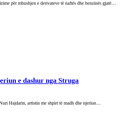
izime për mbushjen e derivateve të naftës dhe benzinës gjatë…
njeriun e dashur nga Struga
Nuri Hajdarin, artistin me shpirt të madh dhe njeriun…