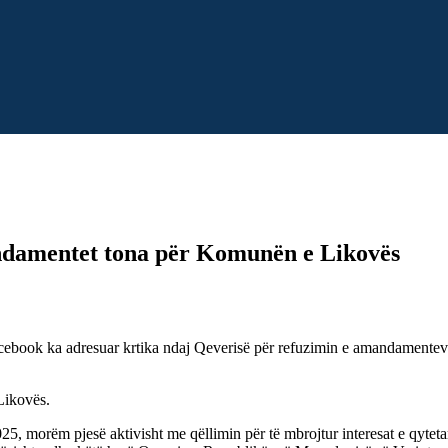
endamentet tona për Komunën e Likovës
book ka adresuar krtika ndaj Qeverisë për refuzimin e amandamenteve të
Likovës.
2025, morëm pjesë aktivisht me qëllimin për të mbrojtur interesat e q