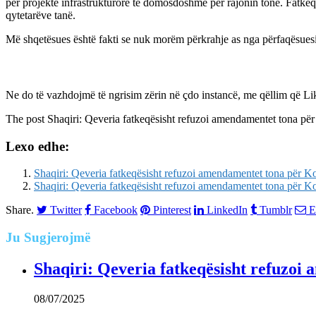
për projekte infrastrukturore të domosdoshme për rajonin tonë. Fatkeq
qytetarëve tanë.
Më shqetësues është fakti se nuk morëm përkrahje as nga përfaqësuesit 
Ne do të vazhdojmë të ngrisim zërin në çdo instancë, me qëllim që Li
The post
Shaqiri: Qeveria fatkeqësisht refuzoi amendamentet tona p
Lexo edhe:
Shaqiri: Qeveria fatkeqësisht refuzoi amendamentet tona për 
Shaqiri: Qeveria fatkeqësisht refuzoi amendamentet tona për 
Share.
Twitter
Facebook
Pinterest
LinkedIn
Tumblr
E
Ju
Sugjerojmë
Shaqiri: Qeveria fatkeqësisht refuzo
08/07/2025