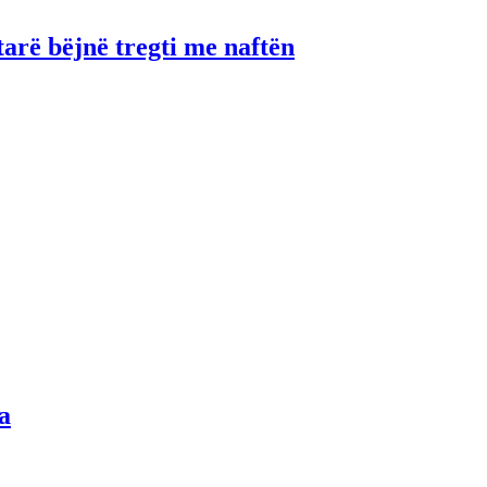
tarë bëjnë tregti me naftën
a