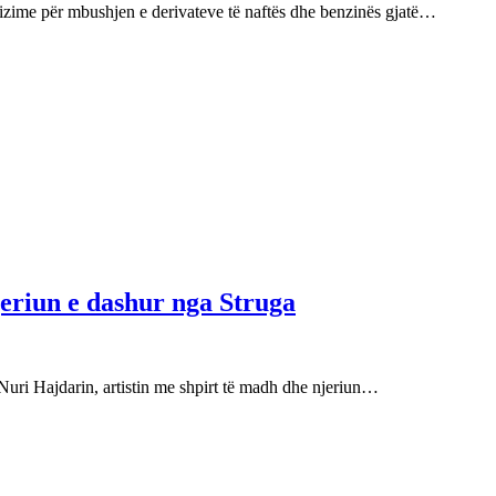
izime për mbushjen e derivateve të naftës dhe benzinës gjatë…
njeriun e dashur nga Struga
Nuri Hajdarin, artistin me shpirt të madh dhe njeriun…