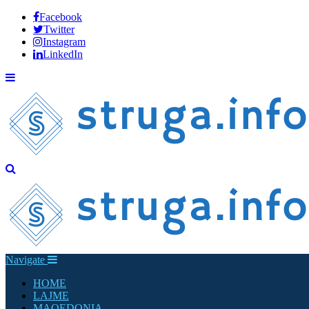
Facebook
Twitter
Instagram
LinkedIn
Navigate
HOME
LAJME
MAQEDONIA