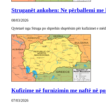
Struganët ankohen: Ne përballemi me ku
08/03/2026
Qytetarë nga Struga po shprehin shqetësim për kufizimet e mëdha
Kufizime në furnizimin me naftë në po
07/03/2026