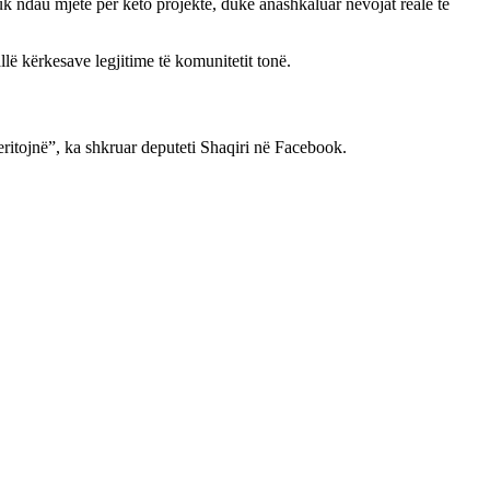
k ndau mjete për këto projekte, duke anashkaluar nevojat reale të
lë kërkesave legjitime të komunitetit tonë.
ritojnë”, ka shkruar deputeti Shaqiri në Facebook.