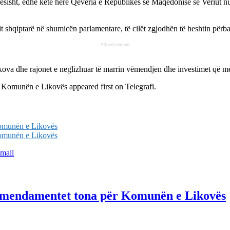
ësisht, edhe këtë herë Qeveria e Republikës së Maqedonisë së Veriut nu
shqiptarë në shumicën parlamentare, të cilët zgjodhën të heshtin përbal
Advertisement
kova dhe rajonet e neglizhuar të marrin vëmendjen dhe investimet që me
ër Komunën e Likovës
appeared first on
Telegrafi
.
Komunën e Likovës
Komunën e Likovës
mail
i amendamentet tona për Komunën e Likovës