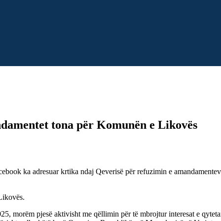
endamentet tona për Komunën e Likovës
book ka adresuar krtika ndaj Qeverisë për refuzimin e amandamenteve të
Likovës.
2025, morëm pjesë aktivisht me qëllimin për të mbrojtur interesat e q