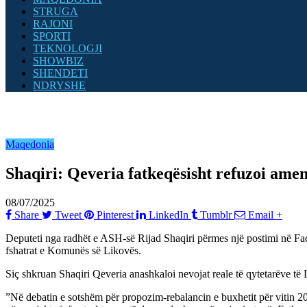
STRUGA
RAJONI
SPORTI
TEKNOLOGJI
SHOWBIZ
SHENDETI
NDRYSHE
Maqedonia
Shaqiri: Qeveria fatkeqësisht refuzoi am
08/07/2025
Share
Tweet
Pinterest
LinkedIn
Tumblr
Email
+
Deputeti nga radhët e ASH-së Rijad Shaqiri përmes një postimi në Face
fshatrat e Komunës së Likovës.
Siç shkruan Shaqiri Qeveria anashkaloi nevojat reale të qytetarëve të 
”Në debatin e sotshëm për propozim-rebalancin e buxhetit për vitin 