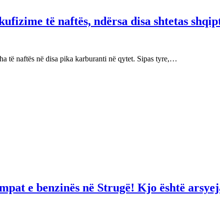
fizime të naftës, ndërsa disa shtetas shqip
 të naftës në disa pika karburanti në qytet. Sipas tyre,…
mpat e benzinës në Strugë! Kjo është arsyej