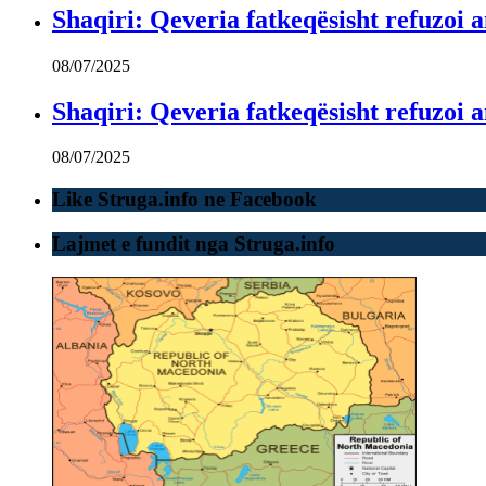
Shaqiri: Qeveria fatkeqësisht refuzo
08/07/2025
Shaqiri: Qeveria fatkeqësisht refuzo
08/07/2025
Like Struga.info ne Facebook
Lajmet e fundit nga Struga.info