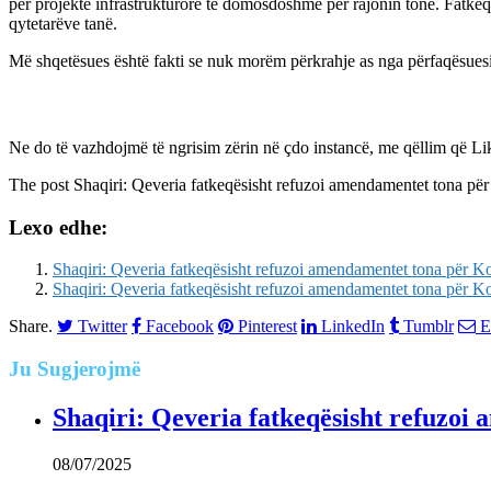
për projekte infrastrukturore të domosdoshme për rajonin tonë. Fatkeq
qytetarëve tanë.
Më shqetësues është fakti se nuk morëm përkrahje as nga përfaqësuesit 
Ne do të vazhdojmë të ngrisim zërin në çdo instancë, me qëllim që Li
The post
Shaqiri: Qeveria fatkeqësisht refuzoi amendamentet tona p
Lexo edhe:
Shaqiri: Qeveria fatkeqësisht refuzoi amendamentet tona për 
Shaqiri: Qeveria fatkeqësisht refuzoi amendamentet tona për 
Share.
Twitter
Facebook
Pinterest
LinkedIn
Tumblr
E
Ju
Sugjerojmë
Shaqiri: Qeveria fatkeqësisht refuzo
08/07/2025