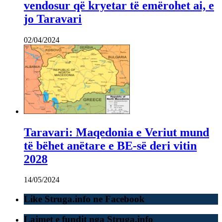
vendosur që kryetar të emërohet ai, e
jo Taravari
02/04/2024
Taravari: Maqedonia e Veriut mund
të bëhet anëtare e BE-së deri vitin
2028
14/05/2024
Like Struga.info ne Facebook
Lajmet e fundit nga Struga.info