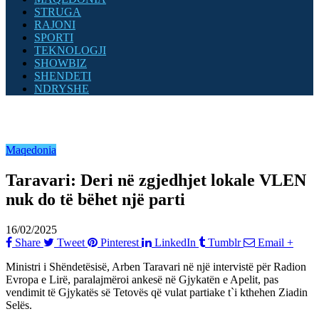
STRUGA
RAJONI
SPORTI
TEKNOLOGJI
SHOWBIZ
SHENDETI
NDRYSHE
Maqedonia
Taravari: Deri në zgjedhjet lokale VLEN
nuk do të bëhet një parti
16/02/2025
Share
Tweet
Pinterest
LinkedIn
Tumblr
Email
+
Ministri i Shëndetësisë, Arben Taravari në një intervistë për Radion
Evropa e Lirë, paralajmëroi ankesë në Gjykatën e Apelit, pas
vendimit të Gjykatës së Tetovës që vulat partiake t`i kthehen Ziadin
Selës.