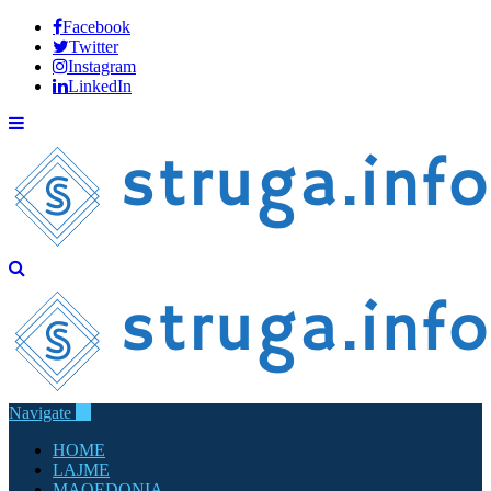
Facebook
Twitter
Instagram
LinkedIn
Navigate
HOME
LAJME
MAQEDONIA