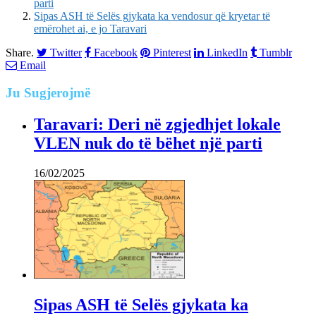
parti
Sipas ASH të Selës gjykata ka vendosur që kryetar të
emërohet ai, e jo Taravari
Share.
Twitter
Facebook
Pinterest
LinkedIn
Tumblr
Email
Ju
Sugjerojmë
Taravari: Deri në zgjedhjet lokale
VLEN nuk do të bëhet një parti
16/02/2025
Sipas ASH të Selës gjykata ka