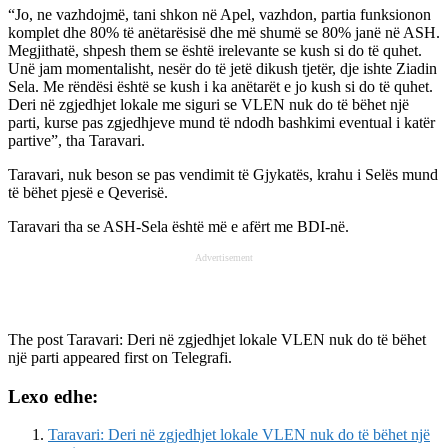
“Jo, ne vazhdojmë, tani shkon në Apel, vazhdon, partia funksionon
komplet dhe 80% të anëtarësisë dhe më shumë se 80% janë në ASH.
Megjithatë, shpesh them se është irelevante se kush si do të quhet.
Unë jam momentalisht, nesër do të jetë dikush tjetër, dje ishte Ziadin
Sela. Me rëndësi është se kush i ka anëtarët e jo kush si do të quhet.
Deri në zgjedhjet lokale me siguri se VLEN nuk do të bëhet një
parti, kurse pas zgjedhjeve mund të ndodh bashkimi eventual i katër
partive”, tha Taravari.
Taravari, nuk beson se pas vendimit të Gjykatës, krahu i Selës mund
të bëhet pjesë e Qeverisë.
Taravari tha se ASH-Sela është më e afërt me BDI-në.
Advertisement
The post
Taravari: Deri në zgjedhjet lokale VLEN nuk do të bëhet
një parti
appeared first on
Telegrafi
.
Lexo edhe:
Taravari: Deri në zgjedhjet lokale VLEN nuk do të bëhet një