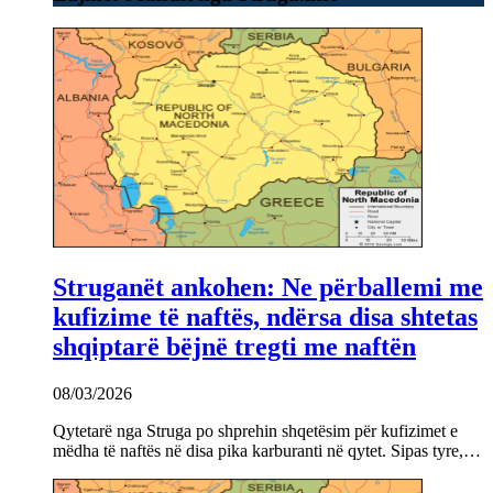
Struganët ankohen: Ne përballemi me
kufizime të naftës, ndërsa disa shtetas
shqiptarë bëjnë tregti me naftën
08/03/2026
Qytetarë nga Struga po shprehin shqetësim për kufizimet e
mëdha të naftës në disa pika karburanti në qytet. Sipas tyre,…