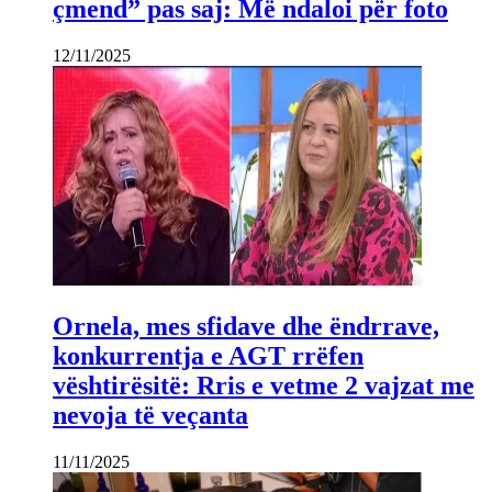
çmend” pas saj: Më ndaloi për foto
12/11/2025
Ornela, mes sfidave dhe ëndrrave,
konkurrentja e AGT rrëfen
vështirësitë: Rris e vetme 2 vajzat me
nevoja të veçanta
11/11/2025