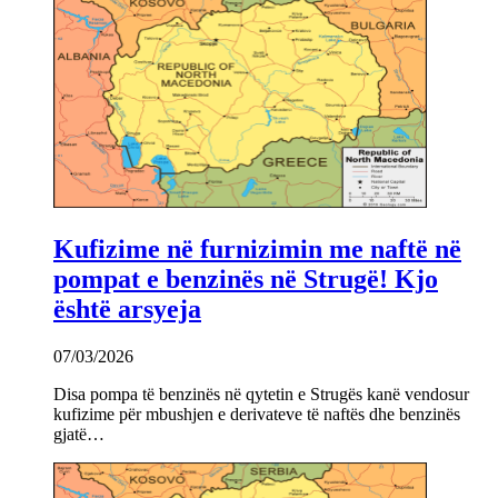
Kufizime në furnizimin me naftë në
pompat e benzinës në Strugë! Kjo
është arsyeja
07/03/2026
Disa pompa të benzinës në qytetin e Strugës kanë vendosur
kufizime për mbushjen e derivateve të naftës dhe benzinës
gjatë…