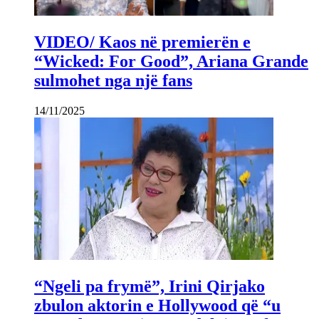
VIDEO/ Kaos në premierën e
“Wicked: For Good”, Ariana Grande
sulmohet nga një fans
14/11/2025
“Ngeli pa frymë”, Irini Qirjako
zbulon aktorin e Hollywood që “u