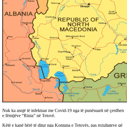
Nuk ka asnjë të infektuar me Covid-19 nga të punësuarit në çerdhen
e fëmijëve “Rinia” në Tetovë.
Këtë e kanë bërë të ditur nga Komuna e Tetovës, pas rezultateve që