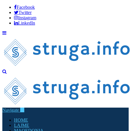
Facebook
Twitter
Instagram
LinkedIn
Navigate
HOME
LAJME
MAQEDONIA