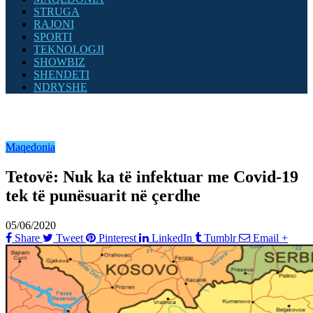
STRUGA
RAJONI
SPORTI
TEKNOLOGJI
SHOWBIZ
SHENDETI
NDRYSHE
Maqedonia
Tetovë: Nuk ka të infektuar me Covid-19
tek të punësuarit në çerdhe
05/06/2020
Share
Tweet
Pinterest
LinkedIn
Tumblr
Email
+