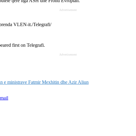
putetë tjerë nga ASH dhe Fronti Evropian.
Advertisement
 brenda VLEN-it./Telegrafi/
eared first on
Telegrafi
.
Advertisement
n e ministrave Fatmir Mexhitin dhe Azir Aliun
mail