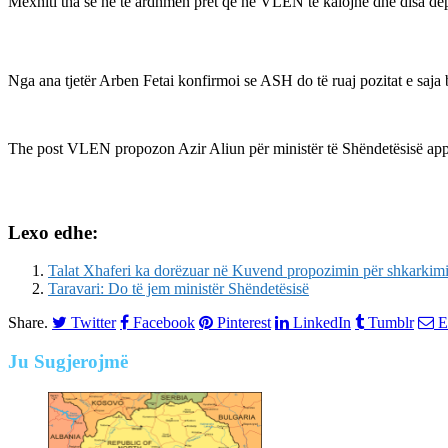
Mexhiti tha se në të ardhmen pret që në VLEN të kalojnë dhe disa de
Nga ana tjetër Arben Fetai konfirmoi se ASH do të ruaj pozitat e saja
The post
VLEN propozon Azir Aliun për ministër të Shëndetësisë
app
Lexo edhe:
Talat Xhaferi ka dorëzuar në Kuvend propozimin për shkarkimi
Taravari: Do të jem ministër Shëndetësisë
Share.
Twitter
Facebook
Pinterest
LinkedIn
Tumblr
E
Ju
Sugjerojmë