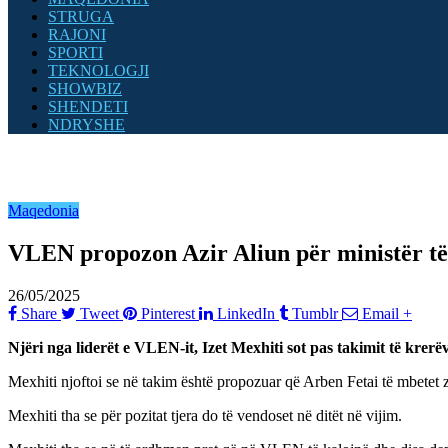
STRUGA
RAJONI
SPORTI
TEKNOLOGJI
SHOWBIZ
SHENDETI
NDRYSHE
Maqedonia
VLEN propozon Azir Aliun për ministër të
26/05/2025
Share
Tweet
Pinterest
LinkedIn
Tumblr
Email
+
Njëri nga liderët e VLEN-it, Izet Mexhiti sot pas takimit të kr
Mexhiti njoftoi se në takim është propozuar që Arben Fetai të mbetet z
Mexhiti tha se për pozitat tjera do të vendoset në ditët në vijim.