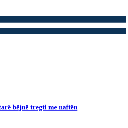
tarë bëjnë tregti me naftën