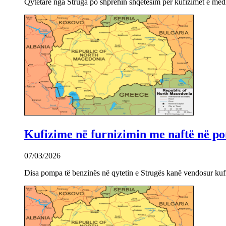
Qytetarë nga Struga po shprehin shqetësim për kufizimet e mëdha
Kufizime në furnizimin me naftë në po
07/03/2026
Disa pompa të benzinës në qytetin e Strugës kanë vendosur kuf