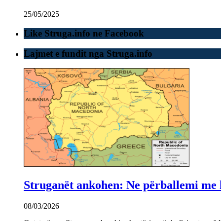
25/05/2025
Like Struga.info ne Facebook
Lajmet e fundit nga Struga.info
Struganët ankohen: Ne përballemi me ku
08/03/2026