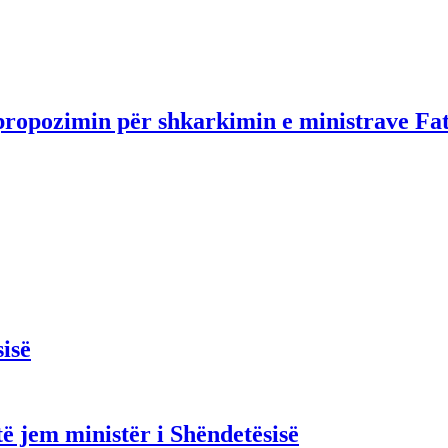
propozimin për shkarkimin e ministrave Fa
isë
ë jem ministër i Shëndetësisë