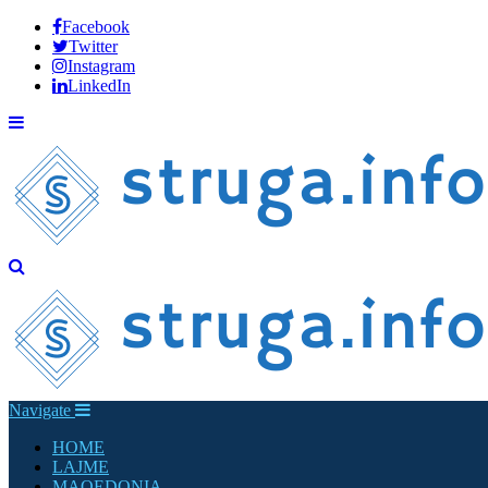
Facebook
Twitter
Instagram
LinkedIn
Navigate
HOME
LAJME
MAQEDONIA