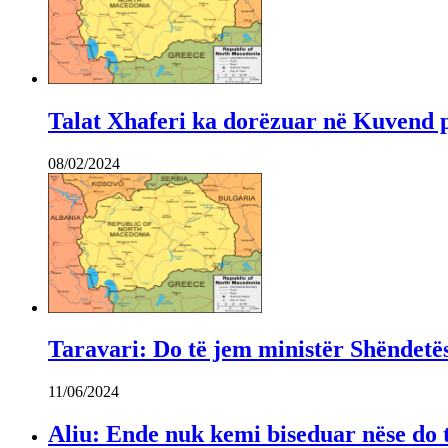
Talat Xhaferi ka dorëzuar në Kuvend 
08/02/2024
Taravari: Do të jem ministër Shëndetës
11/06/2024
Aliu: Ende nuk kemi biseduar nëse do t