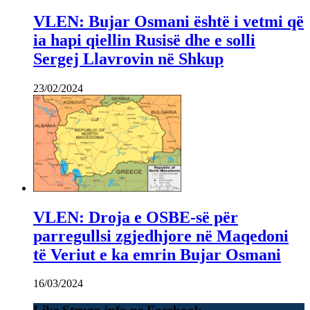
VLEN: Bujar Osmani është i vetmi që
ia hapi qiellin Rusisë dhe e solli
Sergej Llavrovin në Shkup
23/02/2024
VLEN: Droja e OSBE-së për
parregullsi zgjedhjore në Maqedoni
të Veriut e ka emrin Bujar Osmani
16/03/2024