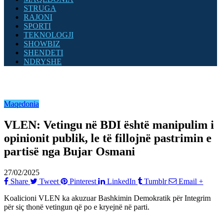
STRUGA
RAJONI
SPORTI
TEKNOLOGJI
SHOWBIZ
SHENDETI
NDRYSHE
Maqedonia
VLEN: Vetingu në BDI është manipulim i
opinionit publik, le të fillojnë pastrimin e
partisë nga Bujar Osmani
27/02/2025
Share
Tweet
Pinterest
LinkedIn
Tumblr
Email
+
Koalicioni VLEN ka akuzuar Bashkimin Demokratik për Integrim
për siç thonë vetingun që po e kryejnë në parti.