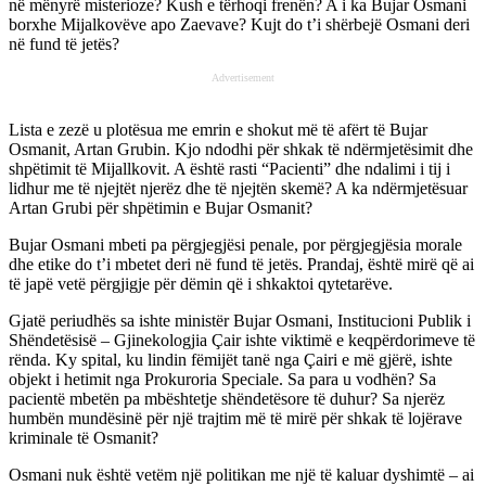
në mënyrë misterioze? Kush e tërhoqi frenën? A i ka Bujar Osmani
borxhe Mijalkovëve apo Zaevave? Kujt do t’i shërbejë Osmani deri
në fund të jetës?
Advertisement
Lista e zezë u plotësua me emrin e shokut më të afërt të Bujar
Osmanit, Artan Grubin. Kjo ndodhi për shkak të ndërmjetësimit dhe
shpëtimit të Mijallkovit. A është rasti “Pacienti” dhe ndalimi i tij i
lidhur me të njejtët njerëz dhe të njejtën skemë? A ka ndërmjetësuar
Artan Grubi për shpëtimin e Bujar Osmanit?
Bujar Osmani mbeti pa përgjegjësi penale, por përgjegjësia morale
dhe etike do t’i mbetet deri në fund të jetës. Prandaj, është mirë që ai
të japë vetë përgjigje për dëmin që i shkaktoi qytetarëve.
Gjatë periudhës sa ishte ministër Bujar Osmani, Institucioni Publik i
Shëndetësisë – Gjinekologjia Çair ishte viktimë e keqpërdorimeve të
rënda. Ky spital, ku lindin fëmijët tanë nga Çairi e më gjërë, ishte
objekt i hetimit nga Prokuroria Speciale. Sa para u vodhën? Sa
pacientë mbetën pa mbështetje shëndetësore të duhur? Sa njerëz
humbën mundësinë për një trajtim më të mirë për shkak të lojërave
kriminale të Osmanit?
Osmani nuk është vetëm një politikan me një të kaluar dyshimtë – ai