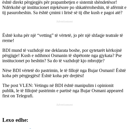
është direkt përgjegjës për prapambetjen e sistemit shëndetësor!
Ndërkohë që institucionet mjekësore po shkatërroheshin, të afërmit e
tij pasuroheshin. Sa është çmimi i lirisë së tij dhe kush e pagoi atë?
Advertisement
Është koha për një “vetting” të vërtetë, jo për një shfaqje teatrale të
rreme!
BDI mund të vazhdojë me deklarata boshe, por qytetarët kërkojnë
përgjigje! Kush e ndihmoi Osmanin të shpëtonte nga gjykata? Pse
institucionet po heshtin? Sa do të vazhdojë kjo mbrojtje?
Nëse BDI vërtetë do pastrimin, le të fillojë nga Bujar Osmani! Është
koha për përgjegjësi! Është koha për drejtësi!
The post
VLEN: Vetingu në BDI është manipulim i opinionit
publik, le të fillojnë pastrimin e partisë nga Bujar Osmani
appeared
first on
Telegrafi
.
Advertisement
Lexo edhe: