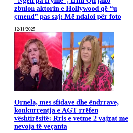
“Ngeli pa frymë”, Irini Qirjako
zbulon aktorin e Hollywood që “u
çmend” pas saj: Më ndaloi për foto
12/11/2025
Ornela, mes sfidave dhe ëndrrave,
konkurrentja e AGT rrëfen
vështirësitë: Rris e vetme 2 vajzat me
nevoja të veçanta