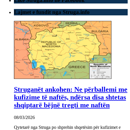
Like Struga.info ne Facebook
Lajmet e fundit nga Struga.info
Struganët ankohen: Ne përballemi me
kufizime të naftës, ndërsa disa shtetas
shqiptarë bëjnë tregti me naftën
08/03/2026
Qytetarë nga Struga po shprehin shqetësim për kufizimet e