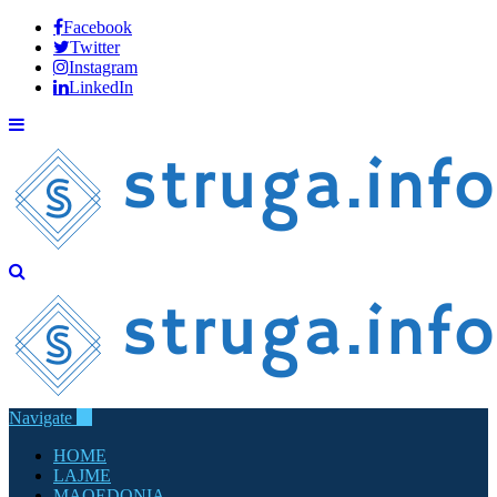
Facebook
Twitter
Instagram
LinkedIn
Navigate
HOME
LAJME
MAQEDONIA