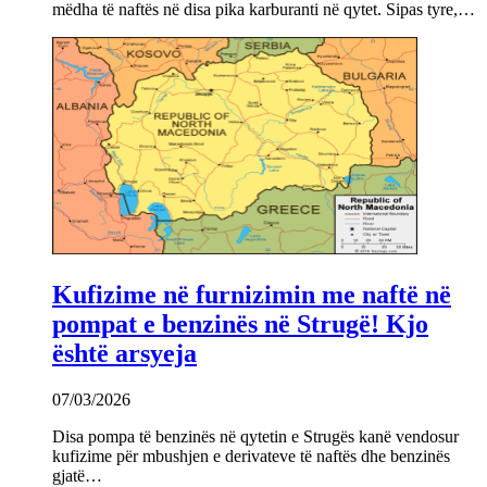
mëdha të naftës në disa pika karburanti në qytet. Sipas tyre,…
Kufizime në furnizimin me naftë në
pompat e benzinës në Strugë! Kjo
është arsyeja
07/03/2026
Disa pompa të benzinës në qytetin e Strugës kanë vendosur
kufizime për mbushjen e derivateve të naftës dhe benzinës
gjatë…