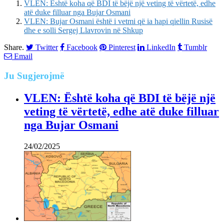
VLEN: Është koha që BDI të bëjë një veting të vërtetë, edhe
atë duke filluar nga Bujar Osmani
VLEN: Bujar Osmani është i vetmi që ia hapi qiellin Rusisë
dhe e solli Sergej Llavrovin në Shkup
Share.
Twitter
Facebook
Pinterest
LinkedIn
Tumblr
Email
Ju
Sugjerojmë
VLEN: Është koha që BDI të bëjë një
veting të vërtetë, edhe atë duke filluar
nga Bujar Osmani
24/02/2025