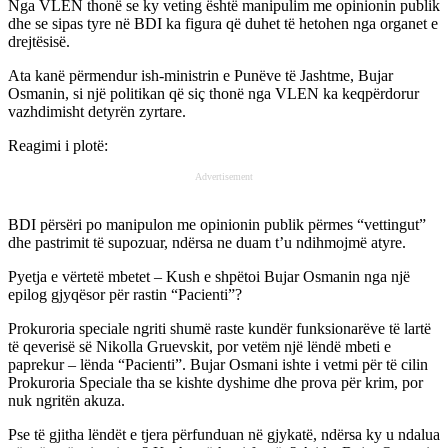
Nga VLEN thonë se ky veting është manipulim me opinionin publik
dhe se sipas tyre në BDI ka figura që duhet të hetohen nga organet e
drejtësisë.
Ata kanë përmendur ish-ministrin e Punëve të Jashtme, Bujar
Osmanin, si një politikan që siç thonë nga VLEN ka keqpërdorur
vazhdimisht detyrën zyrtare.
Reagimi i plotë:
Advertisement
BDI përsëri po manipulon me opinionin publik përmes “vettingut”
dhe pastrimit të supozuar, ndërsa ne duam t’u ndihmojmë atyre.
Pyetja e vërtetë mbetet – Kush e shpëtoi Bujar Osmanin nga një
epilog gjyqësor për rastin “Pacienti”?
Prokuroria speciale ngriti shumë raste kundër funksionarëve të lartë
të qeverisë së Nikolla Gruevskit, por vetëm një lëndë mbeti e
paprekur – lënda “Pacienti”. Bujar Osmani ishte i vetmi për të cilin
Prokuroria Speciale tha se kishte dyshime dhe prova për krim, por
nuk ngritën akuza.
Pse të gjitha lëndët e tjera përfunduan në gjykatë, ndërsa ky u ndalua