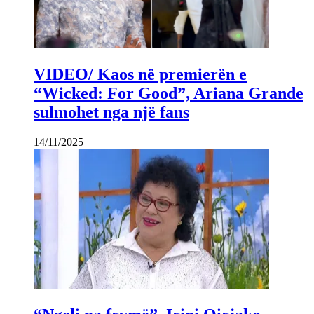
VIDEO/ Kaos në premierën e
“Wicked: For Good”, Ariana Grande
sulmohet nga një fans
14/11/2025