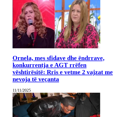
Ornela, mes sfidave dhe ëndrrave,
konkurrentja e AGT rrëfen
vështirësitë: Rris e vetme 2 vajzat me
nevoja të veçanta
11/11/2025