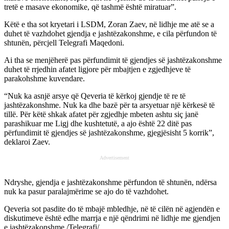
tretë e masave ekonomike, që tashmë është miratuar”.
Këtë e tha sot kryetari i LSDM, Zoran Zaev, në lidhje me atë se a
duhet të vazhdohet gjendja e jashtëzakonshme, e cila përfundon të
shtunën, përcjell Telegrafi Maqedoni.
Ai tha se menjëherë pas përfundimit të gjendjes së jashtëzakonshme
duhet të rrjedhin afatet ligjore për mbajtjen e zgjedhjeve të
parakohshme kuvendare.
“Nuk ka asnjë arsye që Qeveria të kërkoj gjendje të re të
jashtëzakonshme. Nuk ka dhe bazë për ta arsyetuar një kërkesë të
tillë. Për këtë shkak afatet për zgjedhje mbeten ashtu siç janë
parashikuar me Ligj dhe kushtetutë, a ajo është 22 ditë pas
përfundimit të gjendjes së jashtëzakonshme, gjegjësisht 5 korrik”,
deklaroi Zaev.
Advertisement
Ndryshe, gjendja e jashtëzakonshme përfundon të shtunën, ndërsa
nuk ka pasur paralajmërime se ajo do të vazhdohet.
Qeveria sot pasdite do të mbajë mbledhje, në të cilën në agjendën e
diskutimeve është edhe marrja e një qëndrimi në lidhje me gjendjen
e jashtëzakonshme./Telegrafi/