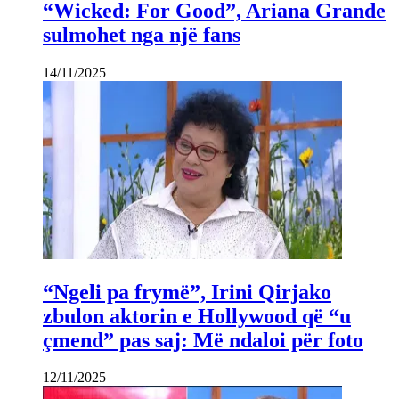
“Wicked: For Good”, Ariana Grande
sulmohet nga një fans
14/11/2025
“Ngeli pa frymë”, Irini Qirjako
zbulon aktorin e Hollywood që “u
çmend” pas saj: Më ndaloi për foto
12/11/2025