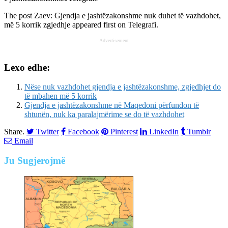
The post
Zaev: Gjendja e jashtëzakonshme nuk duhet të vazhdohet,
më 5 korrik zgjedhje
appeared first on
Telegrafi
.
Advertisement
Lexo edhe:
Nëse nuk vazhdohet gjendja e jashtëzakonshme, zgjedhjet do
të mbahen më 5 korrik
Gjendja e jashtëzakonshme në Maqedoni përfundon të
shtunën, nuk ka paralajmërime se do të vazhdohet
Share.
Twitter
Facebook
Pinterest
LinkedIn
Tumblr
Email
Ju
Sugjerojmë