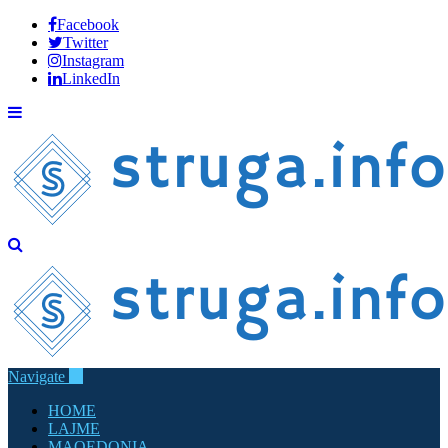
Facebook
Twitter
Instagram
LinkedIn
Navigate
HOME
LAJME
MAQEDONIA