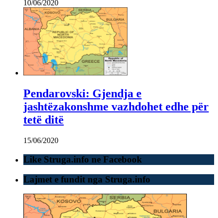
10/06/2020
Pendarovski: Gjendja e
jashtëzakonshme vazhdohet edhe për
tetë ditë
15/06/2020
Like Struga.info ne Facebook
Lajmet e fundit nga Struga.info