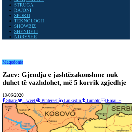
STRUGA
RAJONI
SPORTI
TEKNOLOGJI
SHOWBIZ
SHENDETI
NDRYSHE
Maqedonia
Zaev: Gjendja e jashtëzakonshme nuk
duhet të vazhdohet, më 5 korrik zgjedhje
10/06/2020
Share
Tweet
Pinterest
LinkedIn
Tumblr
Email
+