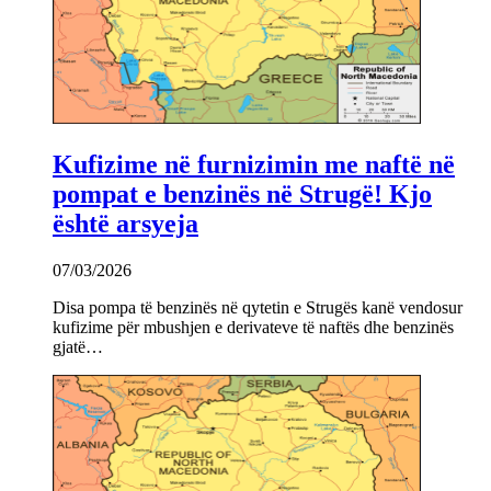
Kufizime në furnizimin me naftë në
pompat e benzinës në Strugë! Kjo
është arsyeja
07/03/2026
Disa pompa të benzinës në qytetin e Strugës kanë vendosur
kufizime për mbushjen e derivateve të naftës dhe benzinës
gjatë…