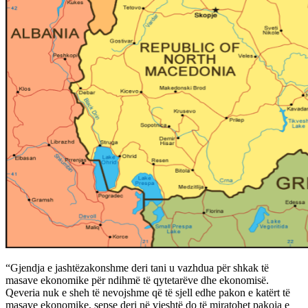
“Gjendja e jashtëzakonshme deri tani u vazhdua për shkak të
masave ekonomike për ndihmë të qytetarëve dhe ekonomisë.
Qeveria nuk e sheh të nevojshme që të sjell edhe pakon e katërt të
masave ekonomike, sepse deri në vjeshtë do të miratohet pakoja e