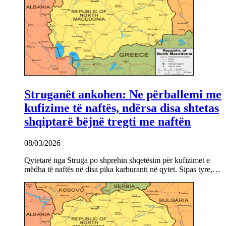
Struganët ankohen: Ne përballemi me
kufizime të naftës, ndërsa disa shtetas
shqiptarë bëjnë tregti me naftën
08/03/2026
Qytetarë nga Struga po shprehin shqetësim për kufizimet e
mëdha të naftës në disa pika karburanti në qytet. Sipas tyre,…