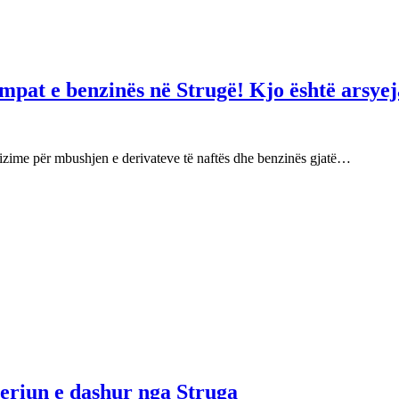
mpat e benzinës në Strugë! Kjo është arsyej
izime për mbushjen e derivateve të naftës dhe benzinës gjatë…
njeriun e dashur nga Struga