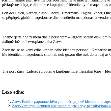
Kishim takime intensive me përfaqësuesit më të lartë të institucione
përfaqësuesit kyç e dinë dhe e kuptojnë që identiteti ynë maqedonas nu
Fon der Lajen, Varheji, Sasoli, Borel, Timermans, Lajçak, Veber, Quçu
se përpiqet, gjuhën maqedonase dhe identitetin maqedonas ta vendos 
Thamë qartë dhe zëshëm dhe e përsëritëm – largoni secilin diskutim 
ardhmërinë tonë evropiane”, tha Zaev.
Zaev tha se ne kemi edhe krenari edhe identitet personal. Krenarinë 
Me identitetin maqedonas, shton ai, nuk guxon dhe nuk do të luaj as Qev
The post
Zaev: Liderët evropian e kuptojnë mirë mesazhin tonë – Iden
Lexo edhe:
Zaev: Është e papranueshëm çdo ndërhyrje në identitetin maqe
Zaev-Varhelyi: Identiteti nuk mund të jetë arsye për bllokimin n