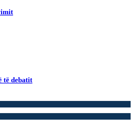
rimit
 të debatit