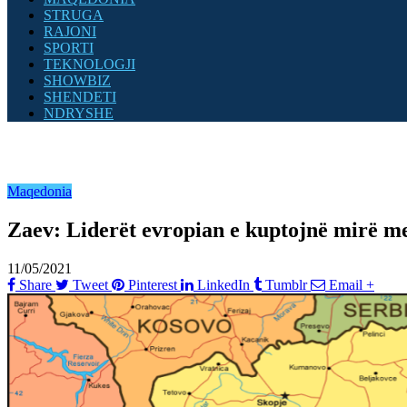
STRUGA
RAJONI
SPORTI
TEKNOLOGJI
SHOWBIZ
SHENDETI
NDRYSHE
Maqedonia
Zaev: Liderët evropian e kuptojnë mirë me
11/05/2021
Share
Tweet
Pinterest
LinkedIn
Tumblr
Email
+