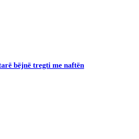
tarë bëjnë tregti me naftën