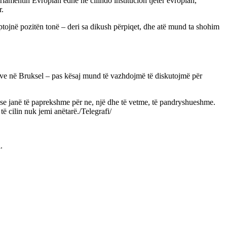
amentin Evropian edhe në cilindo institucion tjetër evropian,
r.
ptojnë pozitën tonë – deri sa dikush përpiqet, dhe atë mund ta shohim
eve në Bruksel – pas kësaj mund të vazhdojmë të diskutojmë për
ase janë të paprekshme për ne, një dhe të vetme, të pandryshueshme.
ë cilin nuk jemi anëtarë./Telegrafi/
i
.