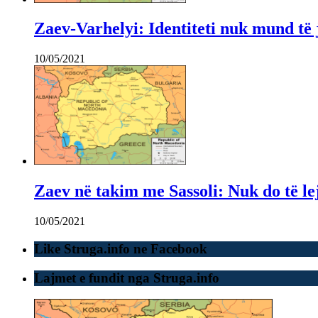
Zaev-Varhelyi: Identiteti nuk mund të j
10/05/2021
Zaev në takim me Sassoli: Nuk do të lej
10/05/2021
Like Struga.info ne Facebook
Lajmet e fundit nga Struga.info