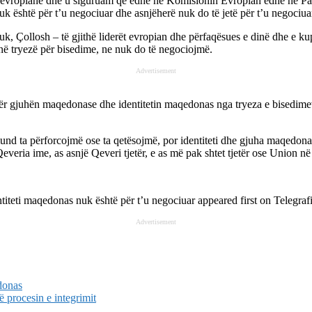
ve evropiane dhe u siguruam që edhe në Komisionin Evropian edhe në Parl
k është për t’u negociuar dhe asnjëherë nuk do të jetë për t’u negociua
k, Çollosh – të gjithë liderët evropian dhe përfaqësues e dinë dhe e ku
në tryezë për bisedime, ne nuk do të negociojmë.
Advertisement
për gjuhën maqedonase dhe identitetin maqedonas nga tryeza e bisedim
mund ta përforcojmë ose ta qetësojmë, por identiteti dhe gjuha maqedon
eria ime, as asnjë Qeveri tjetër, e as më pak shtet tjetër ose Union në t
titeti maqedonas nuk është për t’u negociuar
appeared first on
Telegraf
Advertisement
donas
ë procesin e integrimit