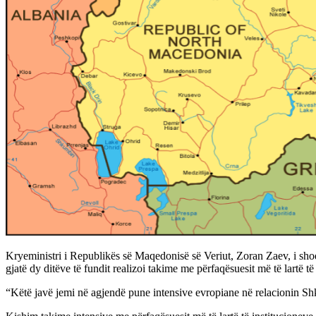
Kryeministri i Republikës së Maqedonisë së Veriut, Zoran Zaev, i sho
gjatë dy ditëve të fundit realizoi takime me përfaqësuesit më të lartë
“Këtë javë jemi në agjendë pune intensive evropiane në relacionin S