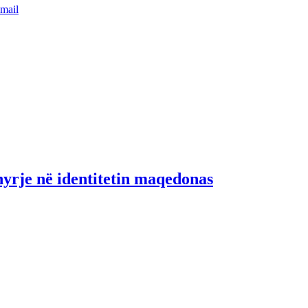
mail
yrje në identitetin maqedonas