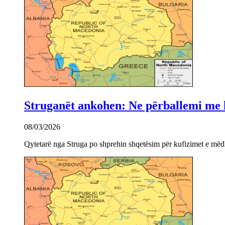
Struganët ankohen: Ne përballemi me ku
08/03/2026
Qytetarë nga Struga po shprehin shqetësim për kufizimet e mëdha