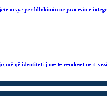
etë arsye për bllokimin në procesin e integ
ojmë që identiteti jonë të vendoset në tryezë