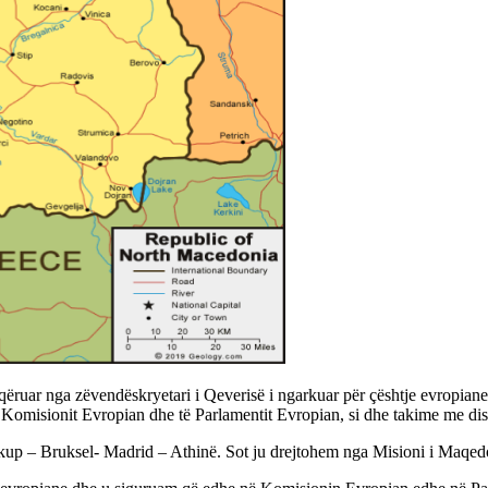
qëruar nga zëvendëskryetari i Qeverisë i ngarkuar për çështje evropian
 të Komisionit Evropian dhe të Parlamentit Evropian, si dhe takime me di
hkup – Bruksel- Madrid – Athinë. Sot ju drejtohem nga Misioni i Maqedo