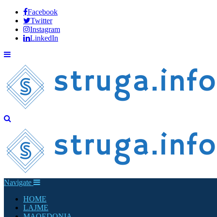
Facebook
Twitter
Instagram
LinkedIn
Navigate
HOME
LAJME
MAQEDONIA