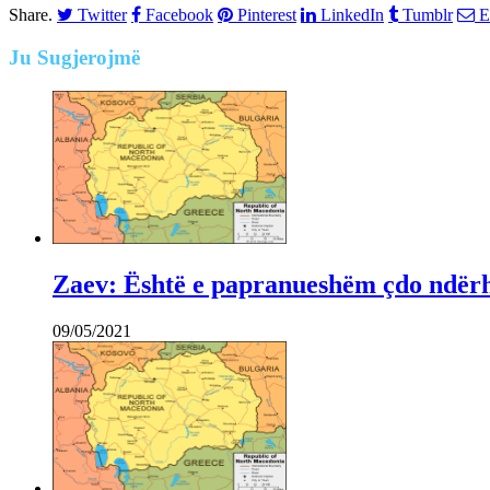
Share.
Twitter
Facebook
Pinterest
LinkedIn
Tumblr
E
Ju
Sugjerojmë
Zaev: Është e papranueshëm çdo ndërh
09/05/2021