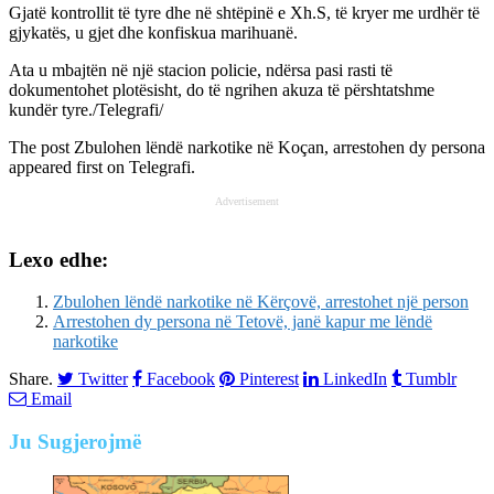
Gjatë kontrollit të tyre dhe në shtëpinë e Xh.S, të kryer me urdhër të
gjykatës, u gjet dhe konfiskua marihuanë.
Ata u mbajtën në një stacion policie, ndërsa pasi rasti të
dokumentohet plotësisht, do të ngrihen akuza të përshtatshme
kundër tyre./Telegrafi/
The post
Zbulohen lëndë narkotike në Koçan, arrestohen dy persona
appeared first on
Telegrafi
.
Advertisement
Lexo edhe:
Zbulohen lëndë narkotike në Kërçovë, arrestohet një person
Arrestohen dy persona në Tetovë, janë kapur me lëndë
narkotike
Share.
Twitter
Facebook
Pinterest
LinkedIn
Tumblr
Email
Ju
Sugjerojmë