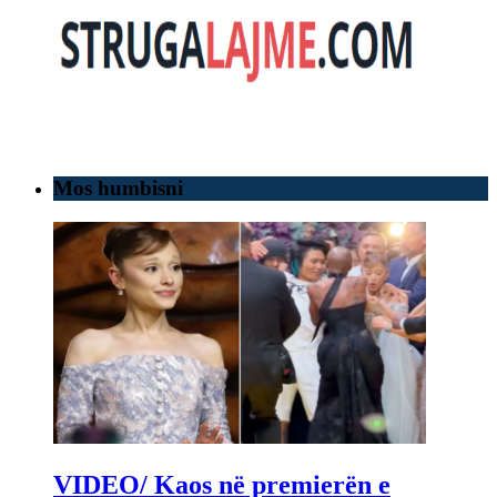
Mos humbisni
VIDEO/ Kaos në premierën e