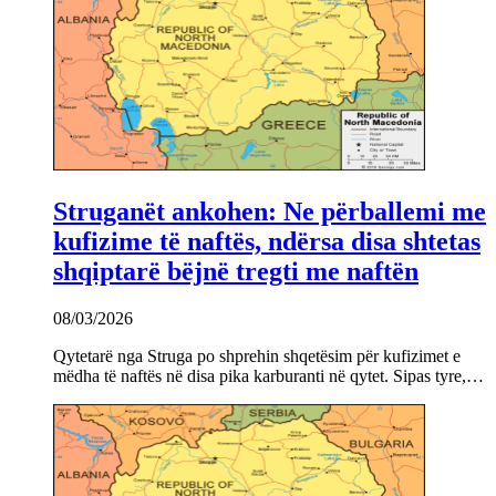
Struganët ankohen: Ne përballemi me
kufizime të naftës, ndërsa disa shtetas
shqiptarë bëjnë tregti me naftën
08/03/2026
Qytetarë nga Struga po shprehin shqetësim për kufizimet e
mëdha të naftës në disa pika karburanti në qytet. Sipas tyre,…