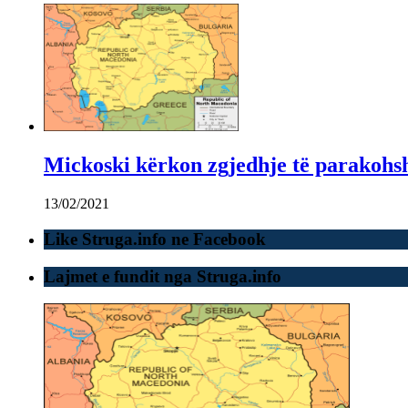
Mickoski kërkon zgjedhje të parakohs
13/02/2021
Like Struga.info ne Facebook
Lajmet e fundit nga Struga.info