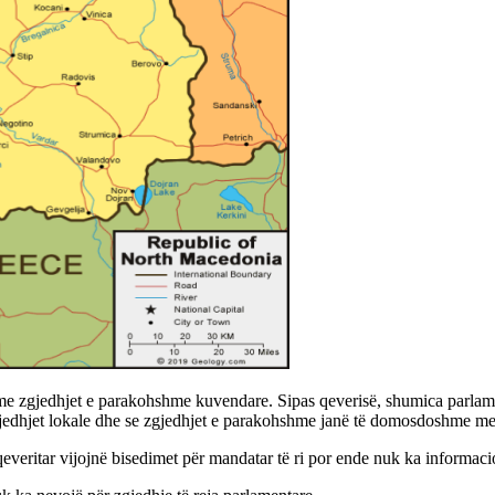
e zgjedhjet e parakohshme kuvendare. Sipas qeverisë, shumica parlament
gjedhjet lokale dhe se zgjedhjet e parakohshme janë të domosdoshme me
qeveritar vijojnë bisedimet për mandatar të ri por ende nuk ka informac