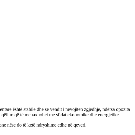
are është stabile dhe se vendit i nevojiten zgjedhje, ndërsa opozita
 qëllim që të menaxhohet me sfidat ekonomike dhe energjetike.
ione nëse do të ketë ndryshime edhe në qeveri.