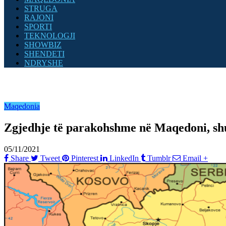
STRUGA
RAJONI
SPORTI
TEKNOLOGJI
SHOWBIZ
SHENDETI
NDRYSHE
Maqedonia
Zgjedhje të parakohshme në Maqedoni, sh
05/11/2021
Share
Tweet
Pinterest
LinkedIn
Tumblr
Email
+