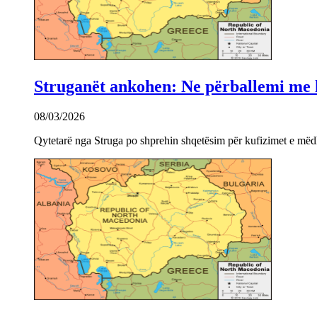
Struganët ankohen: Ne përballemi me ku
08/03/2026
Qytetarë nga Struga po shprehin shqetësim për kufizimet e mëdha