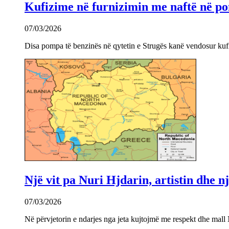
Kufizime në furnizimin me naftë në po
07/03/2026
Disa pompa të benzinës në qytetin e Strugës kanë vendosur kuf
Një vit pa Nuri Hjdarin, artistin dhe 
07/03/2026
Në përvjetorin e ndarjes nga jeta kujtojmë me respekt dhe mall 