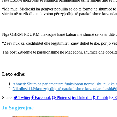
Nga LSDM theksojnë se shumica parlamentare është stabile dhe se nuk
“Me muaj Mickoski ka gënjyer popullin se do të formojnë shumicë të 
shtetin në rrezik dhe nuk voton për zgjedhje të parakohshme kuvend
Nga OBRM-PDUKM theksojnë kanë kaluar më shumë se katër ditë që 
“Zaev nuk ka kredibilitet dhe legjitimitet. Zaev duhet të ikë, por jo v
The post
Zgjedhje të parakohshme në Maqedoni, shumica dhe opozita
Lexo edhe:
Ahmeti: Shumica parlamentare funksionon normalisht, nuk ka 
Nikolloski kërkon zgjedhje të parakohshme kuvendare bashkëri
Share.
Twitter
Facebook
Pinterest
LinkedIn
Tumblr
E
Ju
Sugjerojmë