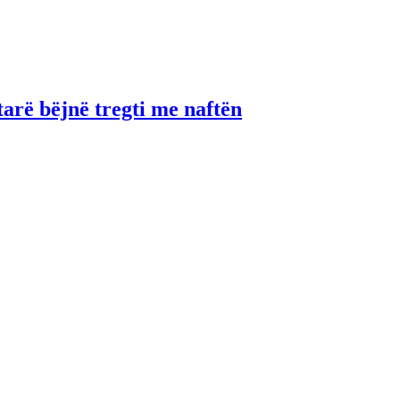
tarë bëjnë tregti me naftën