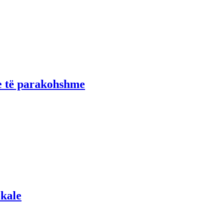
e të parakohshme
okale