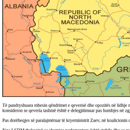
Të pandryshuara mbesin qëndrimet e qeverisë dhe opozitës në lidhje m
konsideron se qeveria tashmë është e delegjitimuar pas humbjes në z
Pas dorëheqjes së paralajmëruar të kryeministrit Zaev, në koalicionin 