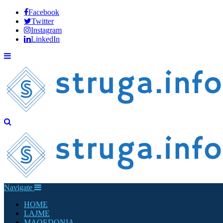
Facebook
Twitter
Instagram
LinkedIn
Navigate
HOME
LAJME
MAQEDONIA