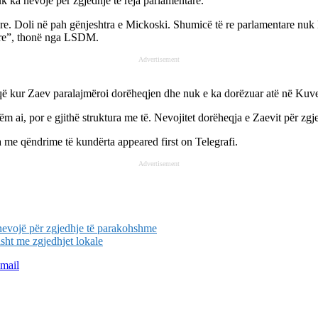
 ka nevojë për zgjedhje të reja parlamentare.
re. Doli në pah gënjeshtra e Mickoski. Shumicë të re parlamentare nuk
are”, thonë nga LSDM.
Advertisement
kur Zaev paralajmëroi dorëheqjen dhe nuk e ka dorëzuar atë në Kuv
etëm ai, por e gjithë struktura me të. Nevojitet dorëheqja e Zaevit për z
 me qëndrime të kundërta
appeared first on
Telegrafi
.
Advertisement
nevojë për zgjedhje të parakohshme
sht me zgjedhjet lokale
mail