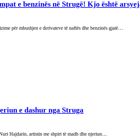
mpat e benzinës në Strugë! Kjo është arsyej
izime për mbushjen e derivateve të naftës dhe benzinës gjatë…
njeriun e dashur nga Struga
Nuri Hajdarin, artistin me shpirt të madh dhe njeriun…