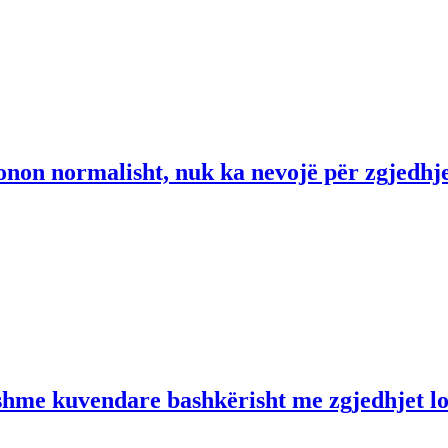
non normalisht, nuk ka nevojë për zgjedhj
shme kuvendare bashkërisht me zgjedhjet l