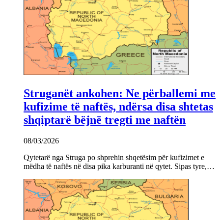
Struganët ankohen: Ne përballemi me
kufizime të naftës, ndërsa disa shtetas
shqiptarë bëjnë tregti me naftën
08/03/2026
Qytetarë nga Struga po shprehin shqetësim për kufizimet e
mëdha të naftës në disa pika karburanti në qytet. Sipas tyre,…