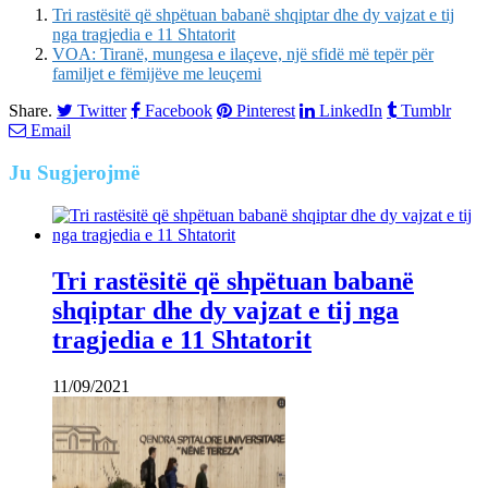
Tri rastësitë që shpëtuan babanë shqiptar dhe dy vajzat e tij
nga tragjedia e 11 Shtatorit
VOA: Tiranë, mungesa e ilaçeve, një sfidë më tepër për
familjet e fëmijëve me leuçemi
Share.
Twitter
Facebook
Pinterest
LinkedIn
Tumblr
Email
Ju
Sugjerojmë
Tri rastësitë që shpëtuan babanë
shqiptar dhe dy vajzat e tij nga
tragjedia e 11 Shtatorit
11/09/2021