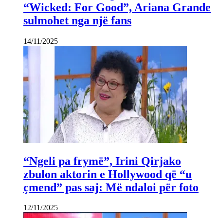
“Wicked: For Good”, Ariana Grande
sulmohet nga një fans
14/11/2025
“Ngeli pa frymë”, Irini Qirjako
zbulon aktorin e Hollywood që “u
çmend” pas saj: Më ndaloi për foto
12/11/2025