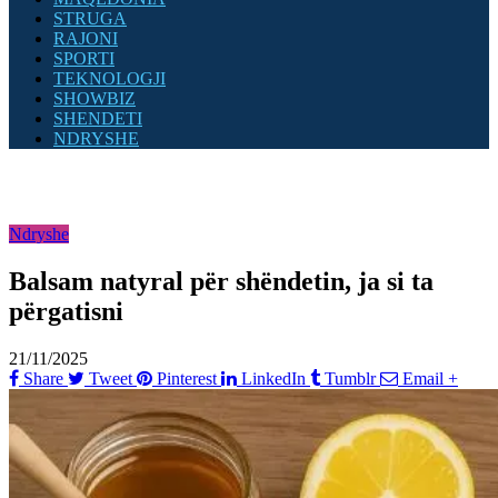
STRUGA
RAJONI
SPORTI
TEKNOLOGJI
SHOWBIZ
SHENDETI
NDRYSHE
Ndryshe
Balsam natyral për shëndetin, ja si ta
përgatisni
21/11/2025
Share
Tweet
Pinterest
LinkedIn
Tumblr
Email
+