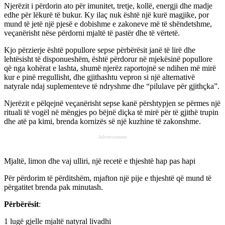
Njerëzit i përdorin ato për imunitet, tretje, kollë, energji dhe madje
edhe për lëkurë të bukur. Ky ilaç nuk është një kurë magjike, por
mund të jetë një pjesë e dobishme e zakoneve më të shëndetshme,
veçanërisht nëse përdorni mjaltë të pastër dhe të vërtetë.
Kjo përzierje është popullore sepse përbërësit janë të lirë dhe
lehtësisht të disponueshëm, është përdorur në mjekësinë popullore
që nga kohërat e lashta, shumë njerëz raportojnë se ndihen më mirë
kur e pinë rregullisht, dhe gjithashtu vepron si një alternativë
natyrale ndaj suplementeve të ndryshme dhe “pilulave për gjithçka”.
Njerëzit e pëlqejnë veçanërisht sepse kanë përshtypjen se përmes një
rituali të vogël në mëngjes po bëjnë diçka të mirë për të gjithë trupin
dhe atë pa kimi, brenda kornizës së një kuzhine të zakonshme.
Advertisement
Mjaltë, limon dhe vaj ulliri, një recetë e thjeshtë hap pas hapi
Për përdorim të përditshëm, mjafton një pije e thjeshtë që mund të
përgatitet brenda pak minutash.
Përbërësit
:
1 lugë gjelle mjaltë natyral livadhi