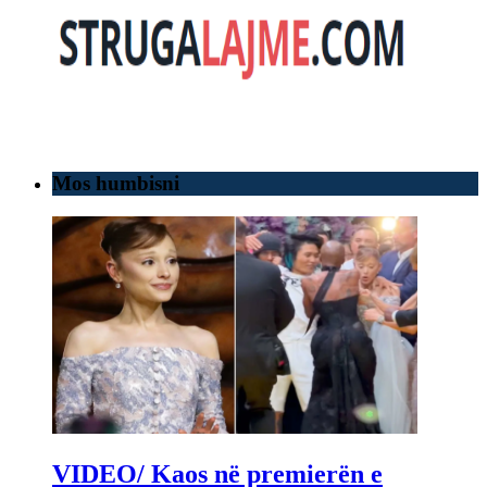
Mos humbisni
VIDEO/ Kaos në premierën e