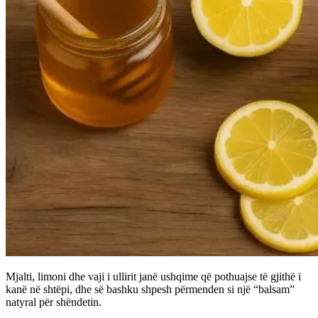
Mjalti, limoni dhe vaji i ullirit janë ushqime që pothuajse të gjithë i
kanë në shtëpi, dhe së bashku shpesh përmenden si një “balsam”
natyral për shëndetin.