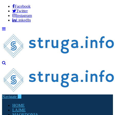
Facebook
Twitter
Instagram
LinkedIn
Navigate
HOME
LAJME
MAQEDONIA