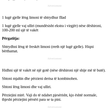
Advertisement
1 lugë gjelle lëng limoni të shtrydhur fllad
1 lugë gjelle vaj ulliri (mundësisht ekstra i virgjër) nëse dëshironi,
100-200 ml ujë të vakët
Përgatitja:
Shtrydhni lëng të freskët limoni (rreth një lugë gjelle). Hiqni
bërthamat.
Advertisement
Hidhni ujë të vakët në një gotë (nëse dëshironi një shije më të butë).
Shtoni mjaltin dhe përzieni derisa të kombinohen.
Shtoni lëng limoni dhe vaj ulliri.
Përziejini mirë. Vaji do të ndahet pjesërisht, kjo është normale,
thjesht përziejini përsëri para se ta pini.
Advertisement