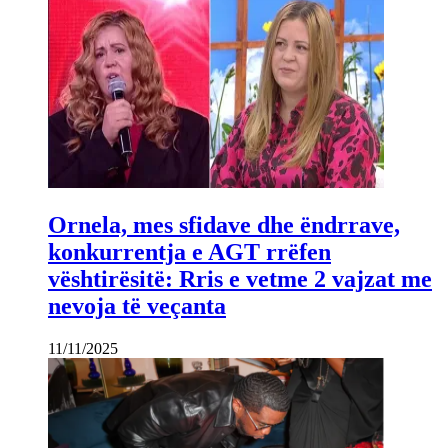
Ornela, mes sfidave dhe ëndrrave,
konkurrentja e AGT rrëfen
vështirësitë: Rris e vetme 2 vajzat me
nevoja të veçanta
11/11/2025