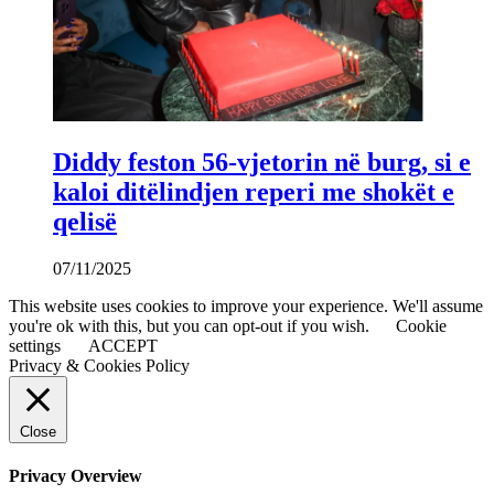
Diddy feston 56-vjetorin në burg, si e
kaloi ditëlindjen reperi me shokët e
qelisë
07/11/2025
This website uses cookies to improve your experience. We'll assume
you're ok with this, but you can opt-out if you wish.
Cookie
settings
ACCEPT
Privacy & Cookies Policy
Close
Privacy Overview