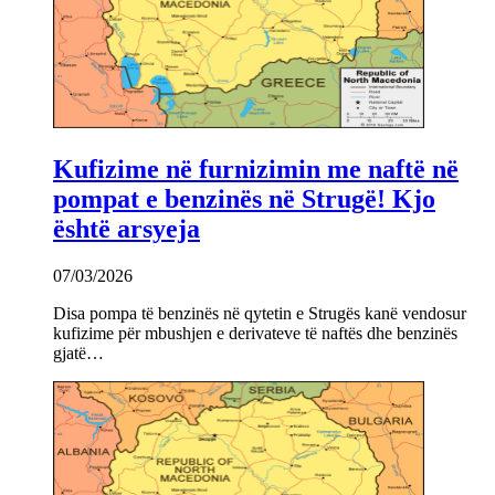
Kufizime në furnizimin me naftë në
pompat e benzinës në Strugë! Kjo
është arsyeja
07/03/2026
Disa pompa të benzinës në qytetin e Strugës kanë vendosur
kufizime për mbushjen e derivateve të naftës dhe benzinës
gjatë…