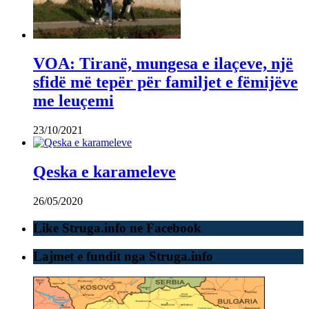
VOA: Tiranë, mungesa e ilaçeve, një
sfidë më tepër për familjet e fëmijëve
me leuçemi
23/10/2021
Qeska e karameleve
26/05/2020
Like Struga.info ne Facebook
Lajmet e fundit nga Struga.info