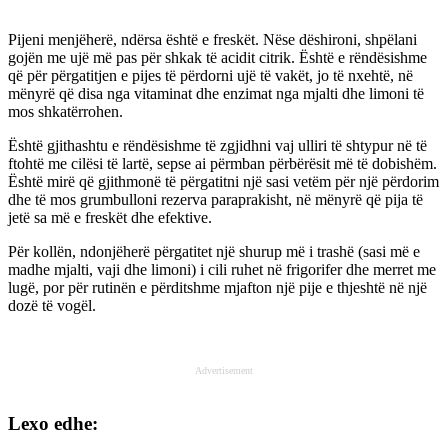
Pijeni menjëherë, ndërsa është e freskët. Nëse dëshironi, shpëlani
gojën me ujë më pas për shkak të acidit citrik. Është e rëndësishme
që për përgatitjen e pijes të përdorni ujë të vakët, jo të nxehtë, në
mënyrë që disa nga vitaminat dhe enzimat nga mjalti dhe limoni të
mos shkatërrohen.
Është gjithashtu e rëndësishme të zgjidhni vaj ulliri të shtypur në të
ftohtë me cilësi të lartë, sepse ai përmban përbërësit më të dobishëm.
Është mirë që gjithmonë të përgatitni një sasi vetëm për një përdorim
dhe të mos grumbulloni rezerva paraprakisht, në mënyrë që pija të
jetë sa më e freskët dhe efektive.
Për kollën, ndonjëherë përgatitet një shurup më i trashë (sasi më e
madhe mjalti, vaji dhe limoni) i cili ruhet në frigorifer dhe merret me
lugë, por për rutinën e përditshme mjafton një pije e thjeshtë në një
dozë të vogël.
Advertisement
Lexo edhe: