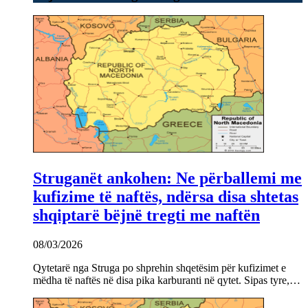
Struganët ankohen: Ne përballemi me
kufizime të naftës, ndërsa disa shtetas
shqiptarë bëjnë tregti me naftën
08/03/2026
Qytetarë nga Struga po shprehin shqetësim për kufizimet e
mëdha të naftës në disa pika karburanti në qytet. Sipas tyre,…