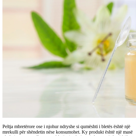
Peltja mbretërore ose i njohur ndryshe si qumështi i bletës është një
mrekulli për shëndetin nëse konsumohet. Ky produkt është një masë