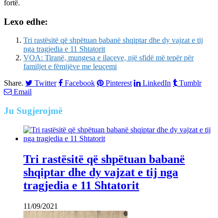
fortë.
Lexo edhe:
Tri rastësitë që shpëtuan babanë shqiptar dhe dy vajzat e tij
nga tragjedia e 11 Shtatorit
VOA: Tiranë, mungesa e ilaçeve, një sfidë më tepër për
familjet e fëmijëve me leuçemi
Share.
Twitter
Facebook
Pinterest
LinkedIn
Tumblr
Email
Ju
Sugjerojmë
Tri rastësitë që shpëtuan babanë
shqiptar dhe dy vajzat e tij nga
tragjedia e 11 Shtatorit
11/09/2021