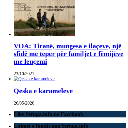
VOA: Tiranë, mungesa e ilaçeve, një
sfidë më tepër për familjet e fëmijëve
me leuçemi
23/10/2021
Qeska e karameleve
26/05/2020
Like Struga.info ne Facebook
Lajmet e fundit nga Struga.info