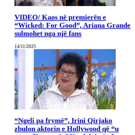
VIDEO/ Kaos në premierën e
“Wicked: For Good”, Ariana Grande
sulmohet nga një fans
14/11/2025
“Ngeli pa frymë”, Irini Qirjako
zbulon aktorin e Hollywood që “u