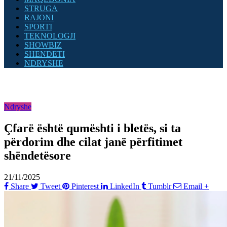
STRUGA
RAJONI
SPORTI
TEKNOLOGJI
SHOWBIZ
SHENDETI
NDRYSHE
Ndryshe
Çfarë është qumështi i bletës, si ta
përdorim dhe cilat janë përfitimet
shëndetësore
21/11/2025
Share
Tweet
Pinterest
LinkedIn
Tumblr
Email
+