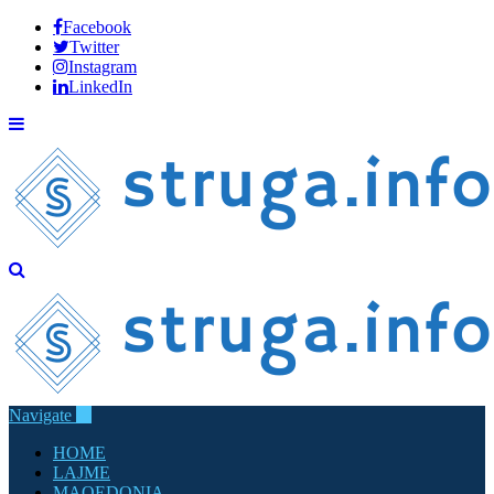
Facebook
Twitter
Instagram
LinkedIn
Navigate
HOME
LAJME
MAQEDONIA