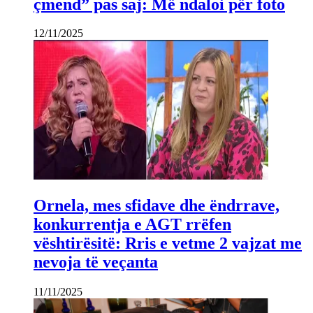
çmend” pas saj: Më ndaloi për foto
12/11/2025
Ornela, mes sfidave dhe ëndrrave,
konkurrentja e AGT rrëfen
vështirësitë: Rris e vetme 2 vajzat me
nevoja të veçanta
11/11/2025