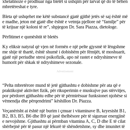
xhelatinoze e prodhuar nga bletët si ushqim për larvat që do të bëhen
mbretëreshat e tyre.
Bleta që ushqehet me këtë substancë gjatë gjithë jetës së saj është më
e madhe, jeton më gjatë dhe është e vetmja pjellore në “familje” për
të krijuar një koloni të re”, shpjegon Dr. Sara Piazza, dietologe.
Përfitimet e qumështit të bletës
Ky eliksir natyral që vjen në formën e një pelte gjysmë të lëngshme
me shije të thartë, është shumë i dobishëm për fëmijët, të moshuarit,
gjatë një periudhe stresi psikofizik, apo në rastet e ndryshimeve të
humorit për shkak të ndryshimeve sezonale.
Advertisement
“Pelta mbretërore mund të jetë gjithashtu e dobishme për ata që e
praktikojnë aktivitet fizik, për rikuperimin e muskujve pas stërvitjes,
por përdoret gjithashtu edhe për të përmirësuar funksionet njohëse si
vëmendja dhe përqendrimi” këshillon Dr. Piazza.
Veçanërisht ai është një burim i çmuar i vitaminave B, kryesisht B1,
B2, B3, B5, B6 dhe B9 që janë thelbësore për të siguruar energjinë
e nevojshme. Gjithashtu ai përmban vitamina A, C, D dhe E të cilat
shërbejnë për të pasur një lëkurë të shëndetshme, sy dhe imunitet të