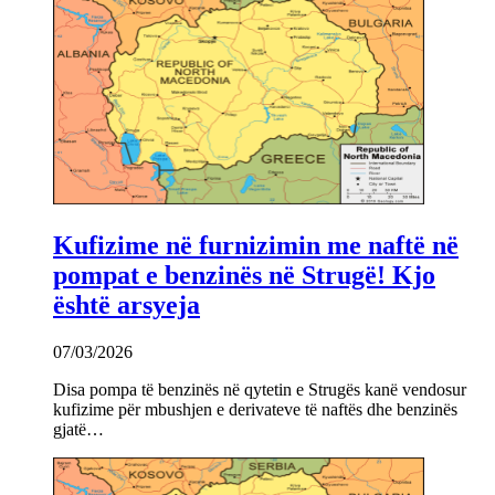
Kufizime në furnizimin me naftë në
pompat e benzinës në Strugë! Kjo
është arsyeja
07/03/2026
Disa pompa të benzinës në qytetin e Strugës kanë vendosur
kufizime për mbushjen e derivateve të naftës dhe benzinës
gjatë…