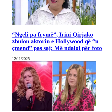
“Ngeli pa frymë”, Irini Qirjako
zbulon aktorin e Hollywood që “u
çmend” pas saj: Më ndaloi për foto
12/11/2025