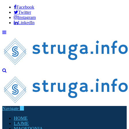
Facebook
Twitter
Instagram
LinkedIn
Navigate
HOME
LAJME
MAQEDONIA