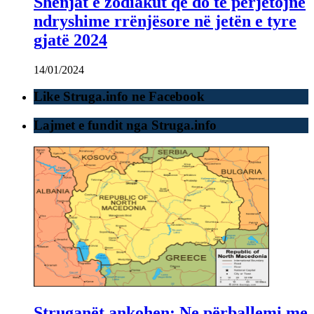
Shenjat e zodiakut që do të përjetojnë
ndryshime rrënjësore në jetën e tyre
gjatë 2024
14/01/2024
Like Struga.info ne Facebook
Lajmet e fundit nga Struga.info
Struganët ankohen: Ne përballemi me