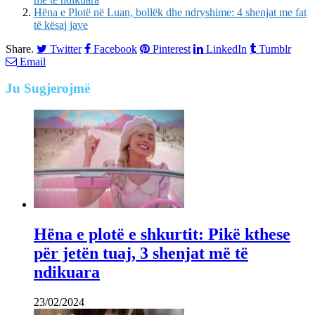
Hëna e Plotë në Luan, bollëk dhe ndryshime: 4 shenjat me fat
të kësaj jave
Share.
Twitter
Facebook
Pinterest
LinkedIn
Tumblr
Email
Ju
Sugjerojmë
Hëna e plotë e shkurtit: Pikë kthese
për jetën tuaj, 3 shenjat më të
ndikuara
23/02/2024