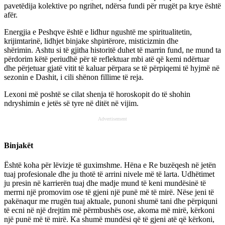
pavetëdija kolektive po ngrihet, ndërsa fundi për rrugët pa krye është
afër.
Energjia e Peshqve është e lidhur ngushtë me spiritualitetin,
krijimtarinë, lidhjet binjake shpirtërore, misticizmin dhe
shërimin. Ashtu si të gjitha historitë duhet të marrin fund, ne mund ta
përdorim këtë periudhë për të reflektuar mbi atë që kemi ndërtuar
dhe përjetuar gjatë vitit të kaluar përpara se të përpiqemi të hyjmë në
sezonin e Dashit, i cili shënon fillime të reja.
Lexoni më poshtë se cilat shenja të horoskopit do të shohin
ndryshimin e jetës së tyre në ditët në vijim.
Advertisement
Binjakët
Është koha për lëvizje të guximshme. Hëna e Re buzëqesh në jetën
tuaj profesionale dhe ju thotë të arrini nivele më të larta. Udhëtimet
ju presin në karrierën tuaj dhe madje mund të keni mundësinë të
merrni një promovim ose të gjeni një punë më të mirë. Nëse jeni të
pakënaqur me rrugën tuaj aktuale, punoni shumë tani dhe përpiquni
të ecni në një drejtim më përmbushës ose, akoma më mirë, kërkoni
një punë më të mirë. Ka shumë mundësi që të gjeni atë që kërkoni,