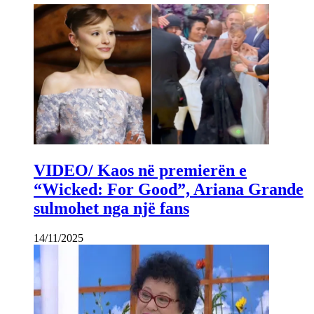
VIDEO/ Kaos në premierën e
“Wicked: For Good”, Ariana Grande
sulmohet nga një fans
14/11/2025