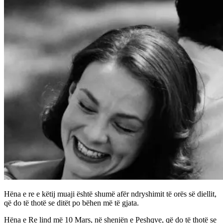
Hëna e re e këtij muaji është shumë afër ndryshimit të orës së diellit,
që do të thotë se ditët po bëhen më të gjata.
Hëna e Re lind më 10 Mars
, në shenjën e Peshqve, që do të thotë se