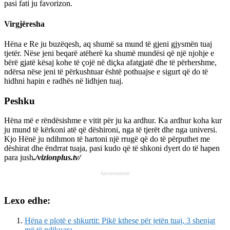
pasi fati ju favorizon.
Virgjëresha
Hëna e Re ju buzëqesh, aq shumë sa mund të gjeni gjysmën tuaj
tjetër. Nëse jeni beqarë atëherë ka shumë mundësi që një njohje e
bërë gjatë kësaj kohe të çojë në diçka afatgjatë dhe të përhershme,
ndërsa nëse jeni të përkushtuar është pothuajse e sigurt që do të
hidhni hapin e radhës në lidhjen tuaj.
Peshku
Hëna më e rëndësishme e vitit për ju ka ardhur. Ka ardhur koha kur
ju mund të kërkoni atë që dëshironi, nga të tjerët dhe nga universi.
Kjo Hënë ju ndihmon të hartoni një rrugë që do të përputhet me
dëshirat dhe ëndrrat tuaja, pasi kudo që të shkoni dyert do të hapen
para jush
./vizionplus.tv/
Advertisement
Lexo edhe:
Hëna e plotë e shkurtit: Pikë kthese për jetën tuaj, 3 shenjat
më të ndikuara