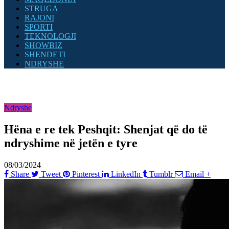
STRUGA
RAJONI
SPORTI
TEKNOLOGJI
SHOWBIZ
SHENDETI
NDRYSHE
Ndryshe
Hëna e re tek Peshqit: Shenjat që do të
ndryshime në jetën e tyre
08/03/2024
Share
Tweet
Pinterest
LinkedIn
Tumblr
Email
+