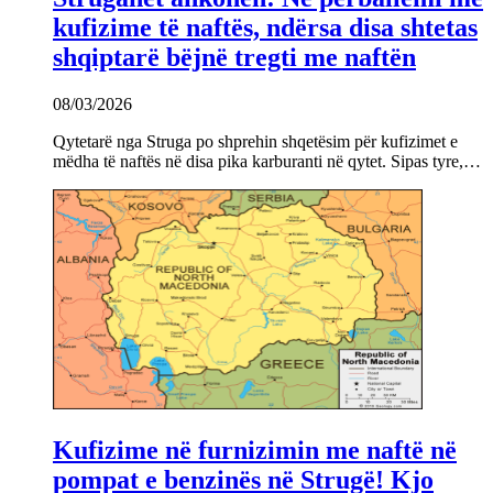
kufizime të naftës, ndërsa disa shtetas
shqiptarë bëjnë tregti me naftën
08/03/2026
Qytetarë nga Struga po shprehin shqetësim për kufizimet e
mëdha të naftës në disa pika karburanti në qytet. Sipas tyre,…
Kufizime në furnizimin me naftë në
pompat e benzinës në Strugë! Kjo