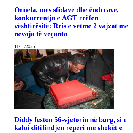
Ornela, mes sfidave dhe ëndrrave,
konkurrentja e AGT rrëfen
vështirësitë: Rris e vetme 2 vajzat me
nevoja të veçanta
11/11/2025
Diddy feston 56-vjetorin në burg, si e
kaloi ditëlindjen reperi me shokët e