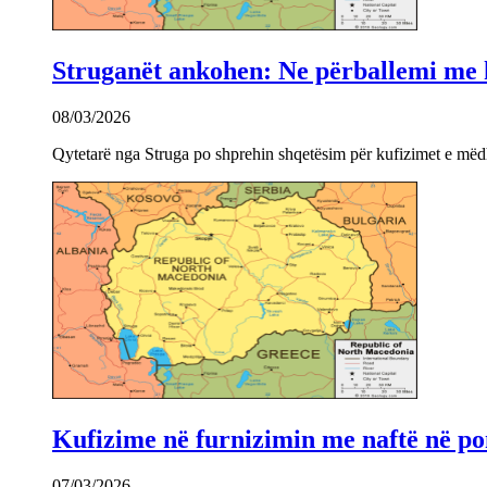
Struganët ankohen: Ne përballemi me ku
08/03/2026
Qytetarë nga Struga po shprehin shqetësim për kufizimet e mëdha
Kufizime në furnizimin me naftë në po
07/03/2026