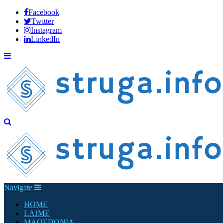
Facebook
Twitter
Instagram
LinkedIn
Navigate
HOME
LAJME
MAQEDONIA