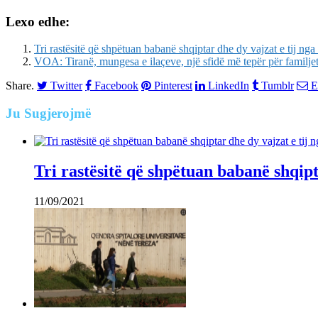
Lexo edhe:
Tri rastësitë që shpëtuan babanë shqiptar dhe dy vajzat e tij nga 
VOA: Tiranë, mungesa e ilaçeve, një sfidë më tepër për familje
Share.
Twitter
Facebook
Pinterest
LinkedIn
Tumblr
E
Ju
Sugjerojmë
Tri rastësitë që shpëtuan babanë shqipta
11/09/2021