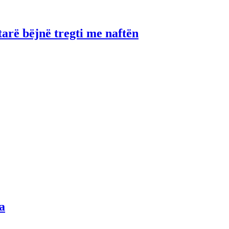
tarë bëjnë tregti me naftën
a