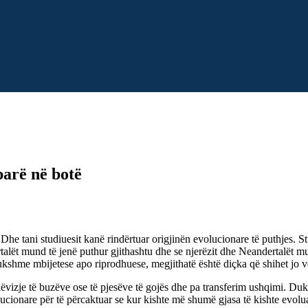
parë në botë
 Dhe tani studiuesit kanë rindërtuar origjinën evolucionare të puthjes.
rtalët mund të jenë puthur gjithashtu dhe se njerëzit dhe Neandertalët mu
ukshme mbijetese apo riprodhuese, megjithatë është diçka që shihet jo v
ëvizje të buzëve ose të pjesëve të gojës dhe pa transferim ushqimi. Duke
ucionare për të përcaktuar se kur kishte më shumë gjasa të kishte evolua