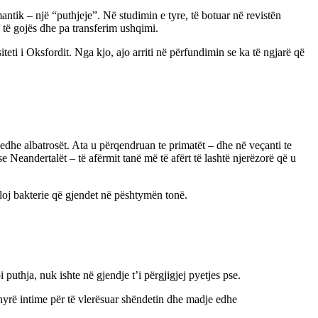
mantik – një “puthjeje”. Në studimin e tyre, të botuar në revistën
 të gojës dhe pa transferim ushqimi.
eti i Oksfordit. Nga kjo, ajo arriti në përfundimin se ka të ngjarë që
 edhe albatrosët. Ata u përqendruan te primatët – dhe në veçanti te
e Neandertalët – të afërmit tanë më të afërt të lashtë njerëzorë që u
loj bakterie që gjendet në pështymën tonë.
puthja, nuk ishte në gjendje t’i përgjigjej pyetjes pse.
ënyrë intime për të vlerësuar shëndetin dhe madje edhe