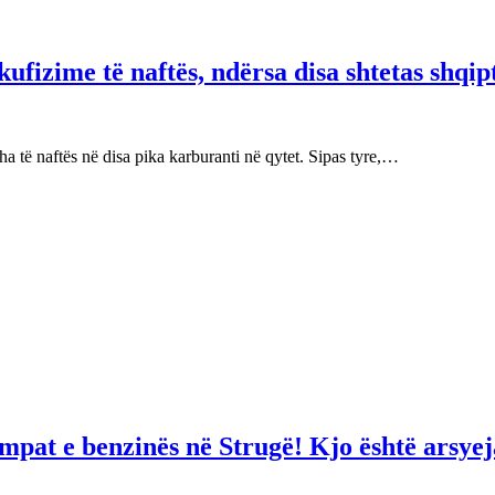
fizime të naftës, ndërsa disa shtetas shqip
 të naftës në disa pika karburanti në qytet. Sipas tyre,…
mpat e benzinës në Strugë! Kjo është arsyej