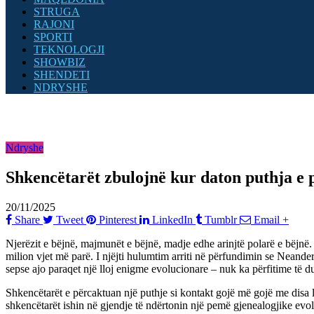
STRUGA
RAJONI
SPORTI
TEKNOLOGJI
SHOWBIZ
SHENDETI
NDRYSHE
Ndryshe
Shkencëtarët zbulojnë kur daton puthja e 
20/11/2025
Share
Tweet
Pinterest
LinkedIn
Tumblr
Email
+
Njerëzit e bëjnë, majmunët e bëjnë, madje edhe arinjtë polarë e bëjnë.
milion vjet më parë. I njëjti hulumtim arriti në përfundimin se Neande
sepse ajo paraqet një lloj enigme evolucionare – nuk ka përfitime të d
Shkencëtarët e përcaktuan një puthje si kontakt gojë më gojë me disa l
shkencëtarët ishin në gjendje të ndërtonin një pemë gjenealogjike evol