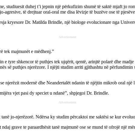
me, studiuesit duhej t’i jepnin një përkufizim shumë të saktë mjaft jo ro
agresive, të drejtuar oral-oral me disa lëvizje të buzëve ose të pjesëve
sja kryesore Dr. Matilda Brindle, një biologe evolucionare nga Universit
Advertisement
arë tek majmunët e mëdhenj.”
n e tyre shkencor të puthjes tek ujqërit, qentë, arinjtë polarë dhe madje
 së puthjes njerëzore. I njëjti studim arriti gjithashtu në përfundimin s
 njerëzit modernë dhe Neandertalët ndanin të njëjtin mikrob oral një l
ijëra vjet pasi dy speciet u ndanë”, shpjegoi Dr. Brindle.
Advertisement
 tanë jo-njerëzorë. Ndërsa ky studim përcaktoi me saktësi se kur evoluoi 
sit ndaj grave te paraardhësit tanë majmunë ose se mund të ofrojë një m