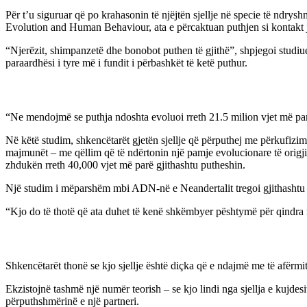
Për t’u siguruar që po krahasonin të njëjtën sjellje në specie të ndrysh
Evolution and Human Behaviour, ata e përcaktuan puthjen si kontakt jo-
“Njerëzit, shimpanzetë dhe bonobot puthen të gjithë”, shpjegoi studiue
paraardhësi i tyre më i fundit i përbashkët të ketë puthur.
“Ne mendojmë se puthja ndoshta evoluoi rreth 21.5 milion vjet më p
Në këtë studim, shkencëtarët gjetën sjellje që përputhej me përkufizimi
majmunët – me qëllim që të ndërtonin një pamje evolucionare të origjinës
zhdukën rreth 40,000 vjet më parë gjithashtu putheshin.
Një studim i mëparshëm mbi ADN-në e Neandertalit tregoi gjithashtu se
“Kjo do të thotë që ata duhet të kenë shkëmbyer pështymë për qindra m
Shkencëtarët thonë se kjo sjellje është diçka që e ndajmë me të afërmit
Ekzistojnë tashmë një numër teorish – se kjo lindi nga sjellja e kujde
përputhshmërinë e një partneri.