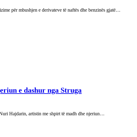
izime për mbushjen e derivateve të naftës dhe benzinës gjatë…
njeriun e dashur nga Struga
Nuri Hajdarin, artistin me shpirt të madh dhe njeriun…