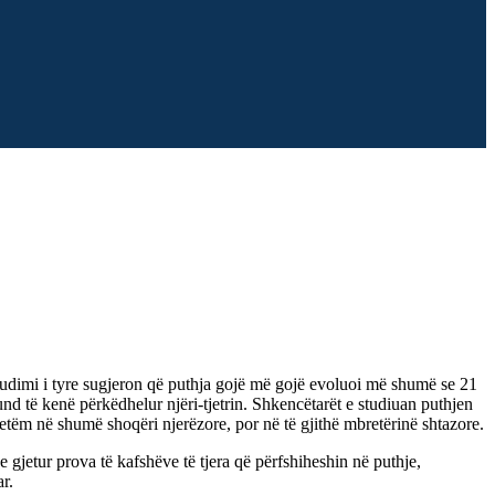
 Studimi i tyre sugjeron që puthja gojë më gojë evoluoi më shumë se 21
nd të kenë përkëdhelur njëri-tjetrin. Shkencëtarët e studiuan puthjen
etëm në shumë shoqëri njerëzore, por në të gjithë mbretërinë shtazore.
 gjetur prova të kafshëve të tjera që përfshiheshin në puthje,
r.