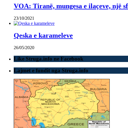
VOA: Tiranë, mungesa e ilaçeve, një sf
23/10/2021
Qeska e karameleve
26/05/2020
Like Struga.info ne Facebook
Lajmet e fundit nga Struga.info