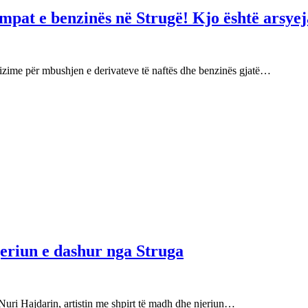
mpat e benzinës në Strugë! Kjo është arsyej
izime për mbushjen e derivateve të naftës dhe benzinës gjatë…
njeriun e dashur nga Struga
Nuri Hajdarin, artistin me shpirt të madh dhe njeriun…