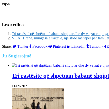
vijon…
Lexo edhe:
Tri rastësitë që shpëtuan babanë shqiptar dhe dy vajzat e tij nga 
VOA: Tiranë, mungesa e ilaçeve, një sfidë më tepër për familje
Share.
Twitter
Facebook
Pinterest
LinkedIn
Tumblr
E
Ju
Sugjerojmë
Tri rastësitë që shpëtuan babanë shqipta
11/09/2021