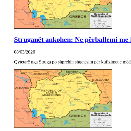
Struganët ankohen: Ne përballemi me ku
08/03/2026
Qytetarë nga Struga po shprehin shqetësim për kufizimet e mëdha