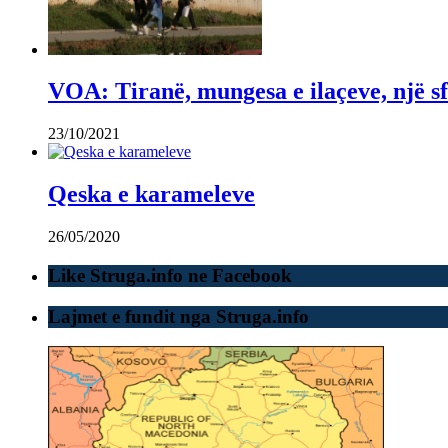
VOA: Tiranë, mungesa e ilaçeve, një sf
23/10/2021
Qeska e karameleve
26/05/2020
Like Struga.info ne Facebook
Lajmet e fundit nga Struga.info