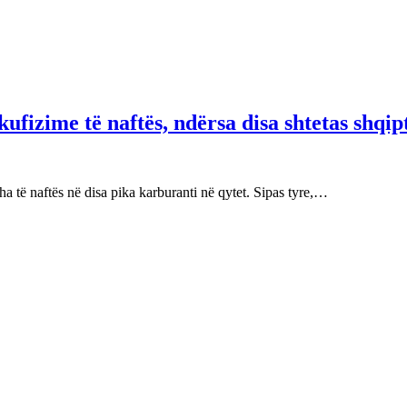
fizime të naftës, ndërsa disa shtetas shqip
 të naftës në disa pika karburanti në qytet. Sipas tyre,…