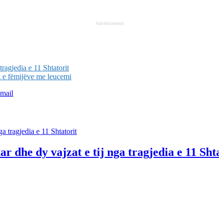
Advertisement
tragjedia e 11 Shtatorit
t e fëmijëve me leuçemi
mail
r dhe dy vajzat e tij nga tragjedia e 11 Sht