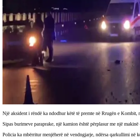
Një aksident i rëndë ka ndodhur këtë të premte në Rrugën e Kombit, 
Sipas burimeve paraprake, një kamion është përplasur me një makinë d
Policia ka mbërritur menjëherë në vendngjarje, ndërsa qarkullimi në k