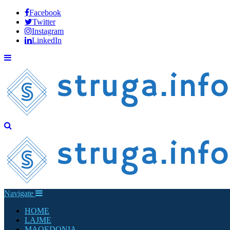
Facebook
Twitter
Instagram
LinkedIn
Navigate
HOME
LAJME
MAQEDONIA