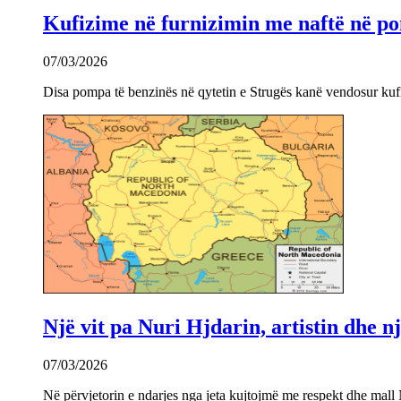
Kufizime në furnizimin me naftë në po
07/03/2026
Disa pompa të benzinës në qytetin e Strugës kanë vendosur kuf
Një vit pa Nuri Hjdarin, artistin dhe 
07/03/2026
Në përvjetorin e ndarjes nga jeta kujtojmë me respekt dhe mall 