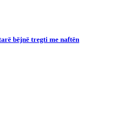
tarë bëjnë tregti me naftën