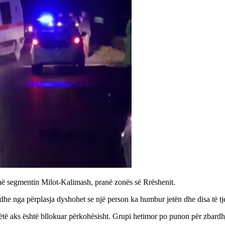
në segmentin Milot-Kalimash, pranë zonës së Rrëshenit.
he nga përplasja dyshohet se një person ka humbur jetën dhe disa të tje
ëtë aks është bllokuar përkohësisht. Grupi hetimor po punon për zbardh