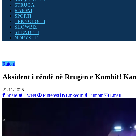
STRUGA
RAJONI
SPORTI
TEKNOLOGJI
SHOWBIZ
SHENDETI
NDRYSHE
Rajoni
Aksident i rëndë në Rrugën e Kombit! Kam
21/11/2025
Share
Tweet
Pinterest
LinkedIn
Tumblr
Email
+