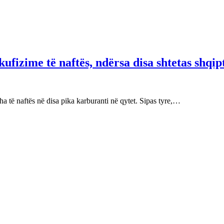
fizime të naftës, ndërsa disa shtetas shqip
 të naftës në disa pika karburanti në qytet. Sipas tyre,…