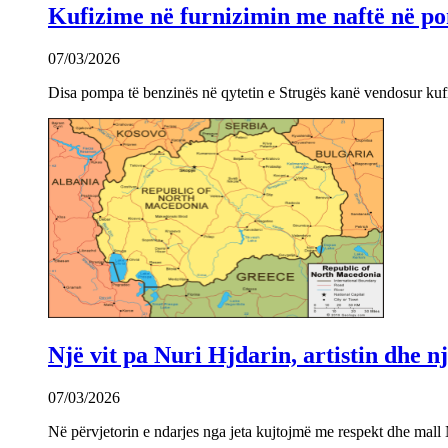
Kufizime në furnizimin me naftë në po
07/03/2026
Disa pompa të benzinës në qytetin e Strugës kanë vendosur kuf
Një vit pa Nuri Hjdarin, artistin dhe 
07/03/2026
Në përvjetorin e ndarjes nga jeta kujtojmë me respekt dhe mall 