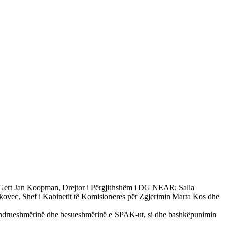
së: Gert Jan Koopman, Drejtor i Përgjithshëm i DG NEAR; Salla
vec, Shef i Kabinetit të Komisioneres për Zgjerimin Marta Kos dhe
, qëndrueshmërinë dhe besueshmërinë e SPAK-ut, si dhe bashkëpunimin