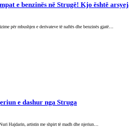
mpat e benzinës në Strugë! Kjo është arsyej
izime për mbushjen e derivateve të naftës dhe benzinës gjatë…
njeriun e dashur nga Struga
Nuri Hajdarin, artistin me shpirt të madh dhe njeriun…