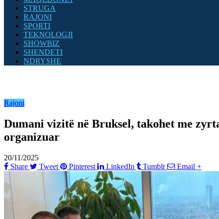
STRUGA
RAJONI
SPORTI
TEKNOLOGJI
SHOWBIZ
SHENDETI
NDRYSHE
Rajoni
Dumani vizitë në Bruksel, takohet me zyrtar
organizuar
20/11/2025
Share
Tweet
Pinterest
LinkedIn
Tumblr
Email
+