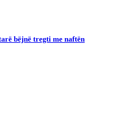
tarë bëjnë tregti me naftën