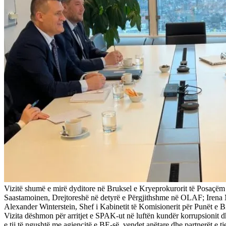
Vizitë shumë e mirë dyditore në Bruksel e Kryeprokurorit të Posaçëm 
Saastamoinen, Drejtoreshë në detyrë e Përgjithshme në OLAF; Irena
Alexander Winterstein, Shef i Kabinetit të Komisionerit për Punët 
Vizita dëshmon për arritjet e SPAK-ut në luftën kundër korrupsionit 
e tij të ngushtë me agjencitë e BE-së, vendet anëtare dhe partnerët e t