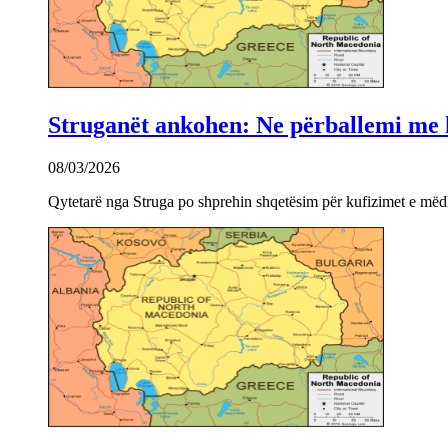
Struganët ankohen: Ne përballemi me ku
08/03/2026
Qytetarë nga Struga po shprehin shqetësim për kufizimet e mëdha