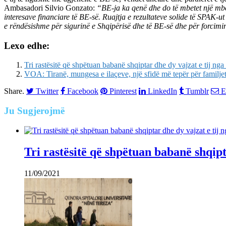
Ambasadori Silvio Gonzato:
“BE-ja ka qenë dhe do të mbetet një mbësh
interesave financiare të BE-së. Ruajtja e rezultateve solide të SPAK-ut 
e rëndësishme për sigurinë e Shqipërisë dhe të BE-së dhe për forcimin 
Lexo edhe:
Tri rastësitë që shpëtuan babanë shqiptar dhe dy vajzat e tij nga 
VOA: Tiranë, mungesa e ilaçeve, një sfidë më tepër për familje
Share.
Twitter
Facebook
Pinterest
LinkedIn
Tumblr
E
Ju
Sugjerojmë
Tri rastësitë që shpëtuan babanë shqipta
11/09/2021