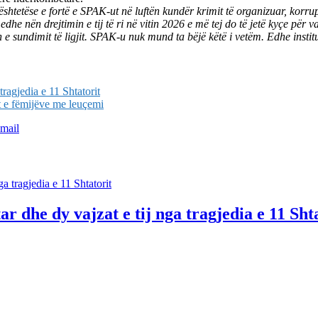
tetëse e fortë e SPAK-ut në luftën kundër krimit të organizuar, korrupsi
edhe nën drejtimin e tij të ri në vitin 2026 e më tej do të jetë kyçe për 
e sundimit të ligjit. SPAK-u nuk mund ta bëjë këtë i vetëm. Edhe instituc
tragjedia e 11 Shtatorit
t e fëmijëve me leuçemi
mail
r dhe dy vajzat e tij nga tragjedia e 11 Sht