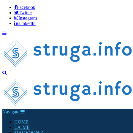
Facebook
Twitter
Instagram
LinkedIn
Navigate
HOME
LAJME
MAQEDONIA