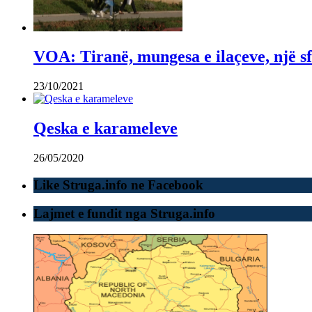
VOA: Tiranë, mungesa e ilaçeve, një sf
23/10/2021
Qeska e karameleve
26/05/2020
Like Struga.info ne Facebook
Lajmet e fundit nga Struga.info