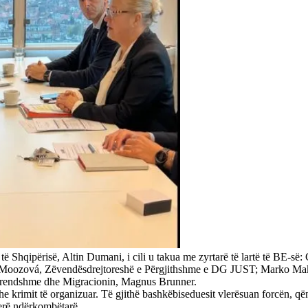
të Shqipërisë, Altin Dumani, i cili u takua me zyrtarë të lartë të BE-
 Moozová, Zëvendësdrejtoreshë e Përgjithshme e DG JUST; Marko Mako
e Brendshme dhe Migracionin, Magnus Brunner.
dhe krimit të organizuar. Të gjithë bashkëbiseduesit vlerësuan forcën
jerë ndërkombëtarë.