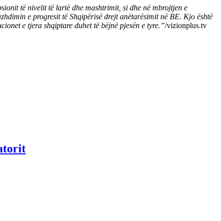
onit të nivelit të lartë dhe mashtrimit, si dhe në mbrojtjen e
vazhdimin e progresit të Shqipërisë drejt anëtarësimit në BE. Kjo është
ionet e tjera shqiptare duhet të bëjnë pjesën e tyre.”
/vizionplus.tv
atorit