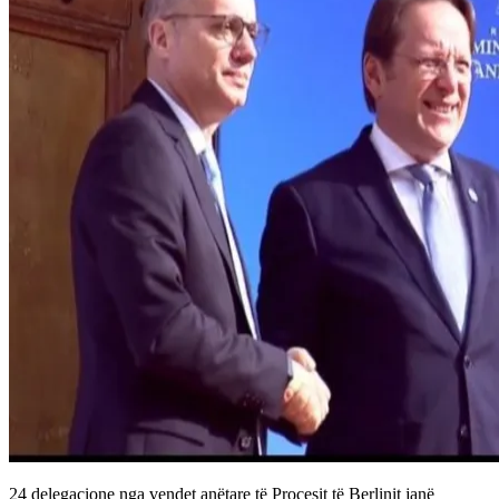
24 delegacione nga vendet anëtare të Procesit të Berlinit janë