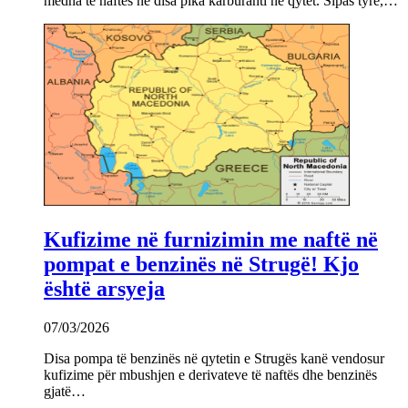
mëdha të naftës në disa pika karburanti në qytet. Sipas tyre,…
Kufizime në furnizimin me naftë në
pompat e benzinës në Strugë! Kjo
është arsyeja
07/03/2026
Disa pompa të benzinës në qytetin e Strugës kanë vendosur
kufizime për mbushjen e derivateve të naftës dhe benzinës
gjatë…