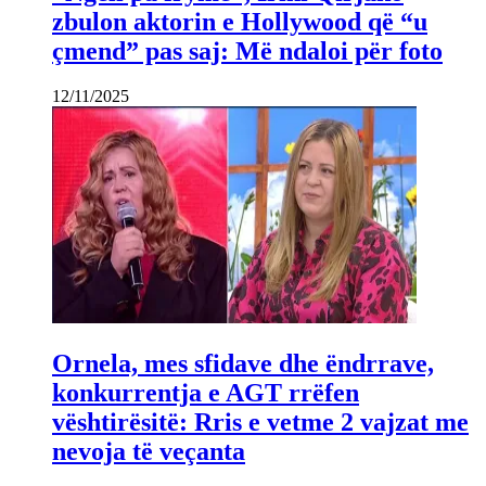
zbulon aktorin e Hollywood që “u
çmend” pas saj: Më ndaloi për foto
12/11/2025
Ornela, mes sfidave dhe ëndrrave,
konkurrentja e AGT rrëfen
vështirësitë: Rris e vetme 2 vajzat me
nevoja të veçanta