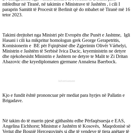
mbledhur në Tiranë, në takimin e Ministrave të Jashtëm , i cili I
paraprin Samitit të Procesit të Berlinit që do mbahet në Tiranë më 16
tetor 2023.
Takimi drejtohet nga Ministri për Evropën dhe Punët e Jashtme, Igli
Hasani i cili ka mikpritur homologun grek George Gerapetritis,
Komisionerin e BE për Fqinjësinë dhe Zgjerimin Olivér Várhelyi,
Ministrin e Jashtëm të Serbisë Ivica Dacic, kryeministrin ne detyre
dhe njekohesisht Ministrin e Jashtem ne detyre te Malit te Zi Dritan
Abazovic dhe kryediplomaten gjermane Annalena Baerbock.
Advertisement
Kjo e fundit është prononcuar për mediat para hyrjes në Pallatin e
Brigadave.
Në takim do të marrin pjesë gjithashtu edhe Përfaqësuesja e EAS,
Angelina Eichhorst; Ministrat e Jashtëm të Kosovës, Maqedonisë së
Veriut dhe Bosnjë Hercegovinës si dhe të vendeve të tjera anëtare të