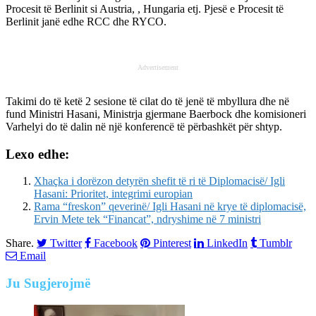
Procesit të Berlinit si Austria, , Hungaria etj. Pjesë e Procesit të
Berlinit janë edhe RCC dhe RYCO.
Advertisement
Takimi do të ketë 2 sesione të cilat do të jenë të mbyllura dhe në
fund Ministri Hasani, Ministrja gjermane Baerbock dhe komisioneri
Varhelyi do të dalin në një konferencë të përbashkët për shtyp.
Lexo edhe:
Xhaçka i dorëzon detyrën shefit të ri të Diplomacisë/ Igli
Hasani: Prioritet, integrimi europian
Rama “freskon” qeverinë/ Igli Hasani në krye të diplomacisë,
Ervin Mete tek “Financat”, ndryshime në 7 ministri
Share.
Twitter
Facebook
Pinterest
LinkedIn
Tumblr
Email
Ju
Sugjerojmë