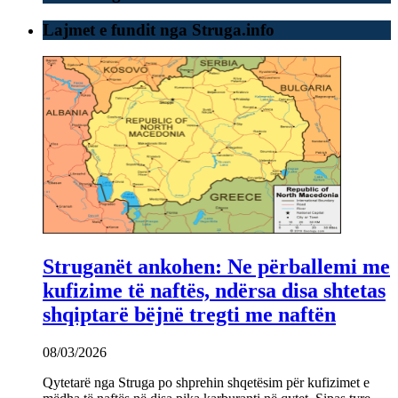
Lajmet e fundit nga Struga.info
Struganët ankohen: Ne përballemi me
kufizime të naftës, ndërsa disa shtetas
shqiptarë bëjnë tregti me naftën
08/03/2026
Qytetarë nga Struga po shprehin shqetësim për kufizimet e