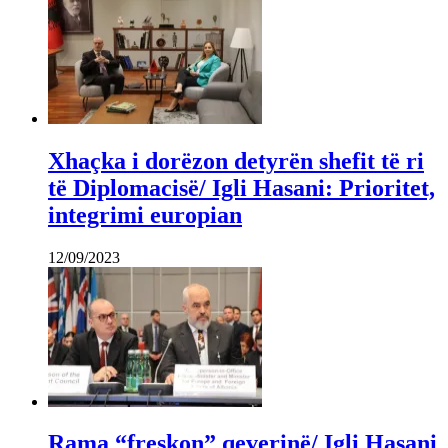
Xhaçka i dorëzon detyrën shefit të ri
të Diplomacisë/ Igli Hasani: Prioritet,
integrimi europian
12/09/2023
Rama “freskon” qeverinë/ Igli Hasani