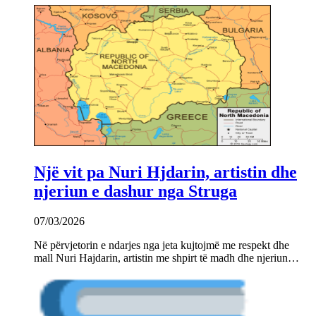
Një vit pa Nuri Hjdarin, artistin dhe
njeriun e dashur nga Struga
07/03/2026
Në përvjetorin e ndarjes nga jeta kujtojmë me respekt dhe
mall Nuri Hajdarin, artistin me shpirt të madh dhe njeriun…