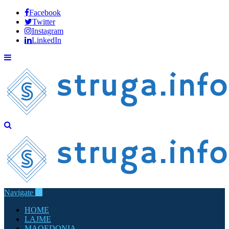
Facebook
Twitter
Instagram
LinkedIn
Navigate
HOME
LAJME
MAQEDONIA