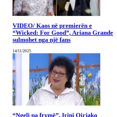
VIDEO/ Kaos në premierën e
“Wicked: For Good”, Ariana Grande
sulmohet nga një fans
14/11/2025
“Ngeli pa frymë”, Irini Qirjako