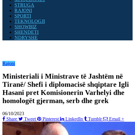
STRUGA
RAJONI
SPORTI
TEKNOLOGJI
SHOWBIZ
SHENDETI
NDRYSHE
Rajoni
Ministeriali i Ministrave të Jashtëm në
Tiranë/ Shefi i diplomacisë shqiptare Igli
Hasani pret Komisionerin Varhelyi dhe
homologët gjerman, serb dhe grek
06/10/2023
Share
Tweet
Pinterest
LinkedIn
Tumblr
Email
+