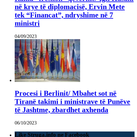
në krye të diplomacisë, Ervin Mete
tek “Financat”, ndryshime në 7
ministri
04/09/2023
Procesi i Berlinit/ Mbahet sot në
Tiranë takimi i ministrave të Punëve
të Jashtme, zbardhet axhenda
06/10/2023
Like Struga.info ne Facebook