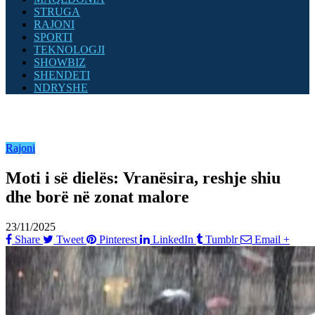
STRUGA
RAJONI
SPORTI
TEKNOLOGJI
SHOWBIZ
SHENDETI
NDRYSHE
Rajoni
Moti i së dielës: Vranësira, reshje shiu
dhe borë në zonat malore
23/11/2025
Share
Tweet
Pinterest
LinkedIn
Tumblr
Email
+