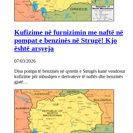
Kufizime në furnizimin me naftë në
pompat e benzinës në Strugë! Kjo
është arsyeja
07/03/2026
Disa pompa të benzinës në qytetin e Strugës kanë vendosur
kufizime për mbushjen e derivateve të naftës dhe benzinës
gjatë…