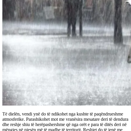
Të dielën, vendi ynë do të ndikohet nga kushte të paqëndrueshme
atmosferike. Parashikohet mot me vranësira mesatare deri të dendura
dhe reshje shiu të herëpashershme që nga orët e para të ditës deri në
mëngjes në pjesën më të madhe të territorit. Reshjet do të jenë me