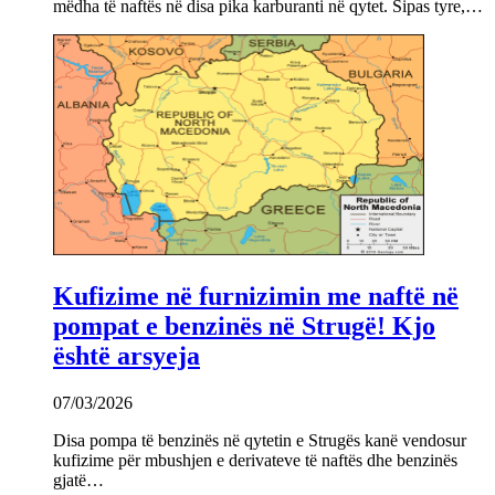
mëdha të naftës në disa pika karburanti në qytet. Sipas tyre,…
Kufizime në furnizimin me naftë në
pompat e benzinës në Strugë! Kjo
është arsyeja
07/03/2026
Disa pompa të benzinës në qytetin e Strugës kanë vendosur
kufizime për mbushjen e derivateve të naftës dhe benzinës
gjatë…