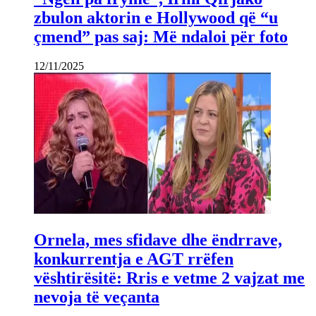
zbulon aktorin e Hollywood që “u
çmend” pas saj: Më ndaloi për foto
12/11/2025
Ornela, mes sfidave dhe ëndrrave,
konkurrentja e AGT rrëfen
vështirësitë: Rris e vetme 2 vajzat me
nevoja të veçanta