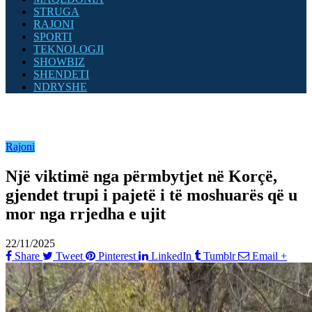
STRUGA
RAJONI
SPORTI
TEKNOLOGJI
SHOWBIZ
SHENDETI
NDRYSHE
Rajoni
Një viktimë nga përmbytjet në Korçë,
gjendet trupi i pajetë i të moshuarës që u
mor nga rrjedha e ujit
22/11/2025
Share
Tweet
Pinterest
LinkedIn
Tumblr
Email
+