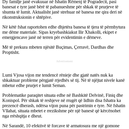
Dy familje janë evakuuar në fshatin Rëmenj të Pogradecit, pasi
banesat e tyre janë bërë të pabanueshme për shkak të prurjeve të
shumta të lumit. Aktualisht janë strehuar në banesa me qira deri në
rikonstruksionin e shtëpive.
Në këtë fshat raportohen edhe dhjetëra banesa të tjera të përmbytura
me dëme materiale. Sipas kryebashkiakut Ilir Xhakolli, ekipet e
emergjencave janë në terren për evidentimin e dëmeve.
Më të prekura mbeten njësitë Buçimas, Çerravë, Dardhas dhe
Proptisht.
Advertisement
Lumi Vjosa vijon me tendencë rënieje dhe gjatë natës nuk ka
shkaktuar probleme përgjatë rrjedhës së tij. Në të njëjtat nivele kanë
mbetur edhe prurjet e lumit Seman.
Problematike paraqitet situata edhe në Bashkitë Delvinë, Finiq dhe
Konispol. Për shkak të reshjeve në rrugët që lidhin disa fshatra ka
prezencë dherash, ndërsa vijon puna për pastrimin e tyre. Në fshatin
Vllahat, situata mbetet e rrezikshme për një banesë që kërcënohet
nga rrëshqitja e dheut.
Në Sarandë, 10 efektivë të forcave të armatosura me një gomone