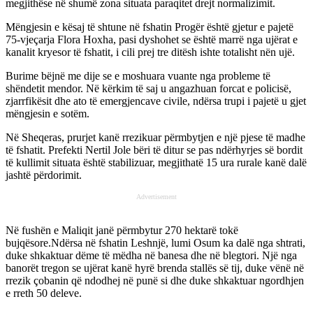
megjithëse në shumë zona situata paraqitet drejt normalizimit.
Mëngjesin e kësaj të shtune në fshatin Progër është gjetur e pajetë
75-vjeçarja Flora Hoxha, pasi dyshohet se është marrë nga ujërat e
kanalit kryesor të fshatit, i cili prej tre ditësh ishte totalisht nën ujë.
Burime bëjnë me dije se e moshuara vuante nga probleme të
shëndetit mendor. Në kërkim të saj u angazhuan forcat e policisë,
zjarrfikësit dhe ato të emergjencave civile, ndërsa trupi i pajetë u gjet
mëngjesin e sotëm.
Në Sheqeras, prurjet kanë rrezikuar përmbytjen e një pjese të madhe
të fshatit. Prefekti Nertil Jole bëri të ditur se pas ndërhyrjes së bordit
të kullimit situata është stabilizuar, megjithatë 15 ura rurale kanë dalë
jashtë përdorimit.
Advertisement
Në fushën e Maliqit janë përmbytur 270 hektarë tokë
bujqësore.Ndërsa në fshatin Leshnjë, lumi Osum ka dalë nga shtrati,
duke shkaktuar dëme të mëdha në banesa dhe në blegtori. Një nga
banorët tregon se ujërat kanë hyrë brenda stallës së tij, duke vënë në
rrezik çobanin që ndodhej në punë si dhe duke shkaktuar ngordhjen
e rreth 50 deleve.