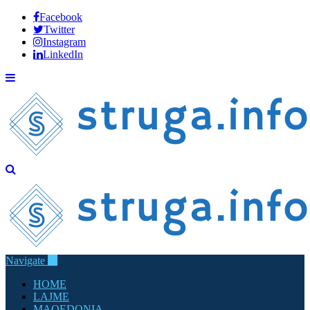
Facebook
Twitter
Instagram
LinkedIn
Navigate
HOME
LAJME
MAQEDONIA