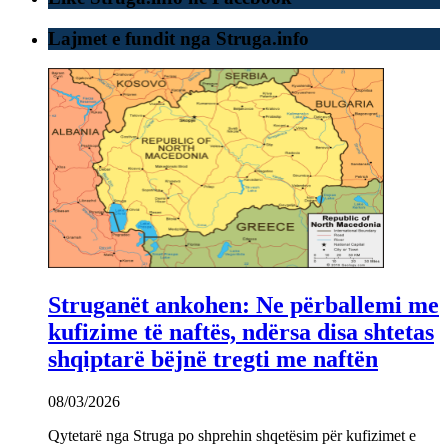
Lajmet e fundit nga Struga.info
Struganët ankohen: Ne përballemi me
kufizime të naftës, ndërsa disa shtetas
shqiptarë bëjnë tregti me naftën
08/03/2026
Qytetarë nga Struga po shprehin shqetësim për kufizimet e