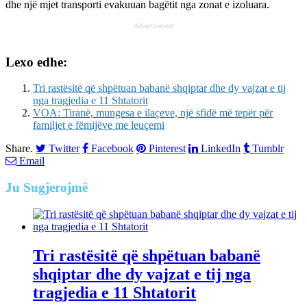
dhe një mjet transporti evakuuan bagëtit nga zonat e izoluara.
Advertisement
Lexo edhe:
Tri rastësitë që shpëtuan babanë shqiptar dhe dy vajzat e tij
nga tragjedia e 11 Shtatorit
VOA: Tiranë, mungesa e ilaçeve, një sfidë më tepër për
familjet e fëmijëve me leuçemi
Share.
Twitter
Facebook
Pinterest
LinkedIn
Tumblr
Email
Ju
Sugjerojmë
Tri rastësitë që shpëtuan babanë
shqiptar dhe dy vajzat e tij nga
tragjedia e 11 Shtatorit