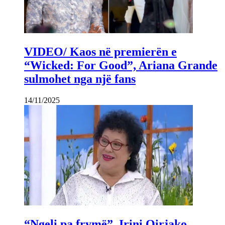
VIDEO/ Kaos në premierën e
“Wicked: For Good”, Ariana Grande
sulmohet nga një fans
14/11/2025
“Ngeli pa frymë”, Irini Qirjako