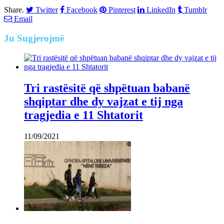
Share.
Twitter
Facebook
Pinterest
LinkedIn
Tumblr
Email
Ju
Sugjerojmë
Tri rastësitë që shpëtuan babanë
shqiptar dhe dy vajzat e tij nga
tragjedia e 11 Shtatorit
11/09/2021