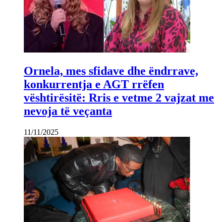
Ornela, mes sfidave dhe ëndrrave,
konkurrentja e AGT rrëfen
vështirësitë: Rris e vetme 2 vajzat me
nevoja të veçanta
11/11/2025