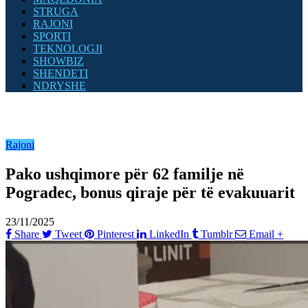
STRUGA
RAJONI
SPORTI
TEKNOLOGJI
SHOWBIZ
SHENDETI
NDRYSHE
Rajoni
Pako ushqimore për 62 familje në
Pogradec, bonus qiraje për të evakuuarit
23/11/2025
Share
Tweet
Pinterest
LinkedIn
Tumblr
Email
+