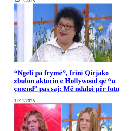
14/11/2025
“Ngeli pa frymë”, Irini Qirjako
zbulon aktorin e Hollywood që “u
çmend” pas saj: Më ndaloi për foto
12/11/2025