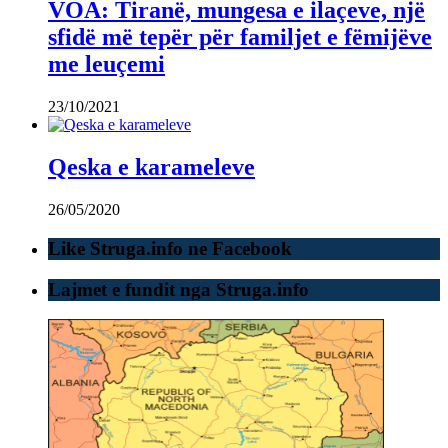
VOA: Tiranë, mungesa e ilaçeve, një
sfidë më tepër për familjet e fëmijëve
me leuçemi
23/10/2021
Qeska e karameleve
26/05/2020
Like Struga.info ne Facebook
Lajmet e fundit nga Struga.info