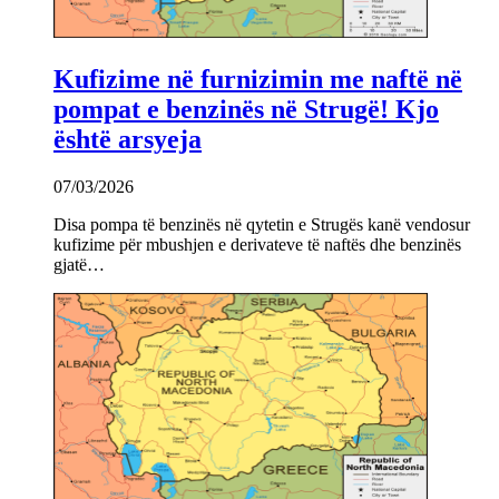
Kufizime në furnizimin me naftë në
pompat e benzinës në Strugë! Kjo
është arsyeja
07/03/2026
Disa pompa të benzinës në qytetin e Strugës kanë vendosur
kufizime për mbushjen e derivateve të naftës dhe benzinës
gjatë…