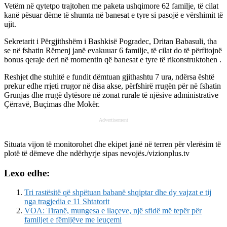
Vetëm në qytetpo trajtohen me paketa ushqimore 62 familje, të cilat
kanë pësuar dëme të shumta në banesat e tyre si pasojë e vërshimit të
ujit.
Sekretarit i Përgjithshëm i Bashkisë Pogradec, Dritan Babasuli, tha
se në fshatin Rëmenj janë evakuuar 6 familje, të cilat do të përfitojnë
bonus qeraje deri në momentin që banesat e tyre të rikonstruktohen .
Reshjet dhe stuhitë e fundit dëmtuan gjithashtu 7 ura, ndërsa është
prekur edhe rrjeti rrugor në disa akse, përfshirë rrugën për në fshatin
Grunjas dhe rrugë dytësore në zonat rurale të njësive administrative
Çërravë, Buçimas dhe Mokër.
Advertisement
Situata vijon të monitorohet dhe ekipet janë në terren për vlerësim të
plotë të dëmeve dhe ndërhyrje sipas nevojës./vizionplus.tv
Lexo edhe:
Tri rastësitë që shpëtuan babanë shqiptar dhe dy vajzat e tij
nga tragjedia e 11 Shtatorit
VOA: Tiranë, mungesa e ilaçeve, një sfidë më tepër për
familjet e fëmijëve me leuçemi