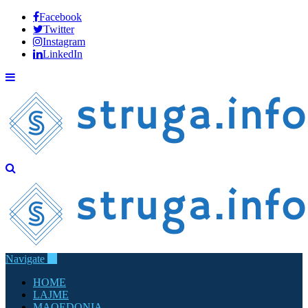
Facebook
Twitter
Instagram
LinkedIn
Navigate
HOME
LAJME
MAQEDONIA