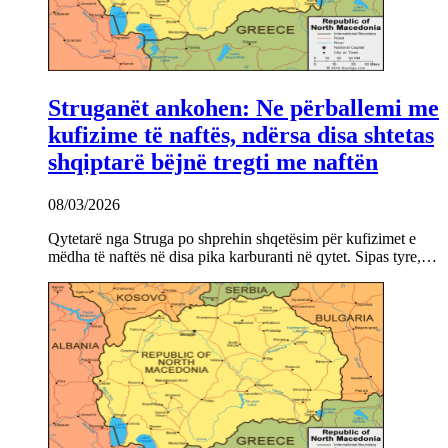
Struganët ankohen: Ne përballemi me
kufizime të naftës, ndërsa disa shtetas
shqiptarë bëjnë tregti me naftën
08/03/2026
Qytetarë nga Struga po shprehin shqetësim për kufizimet e
mëdha të naftës në disa pika karburanti në qytet. Sipas tyre,…