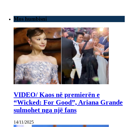
Mos humbisni
VIDEO/ Kaos në premierën e
“Wicked: For Good”, Ariana Grande
sulmohet nga një fans
14/11/2025