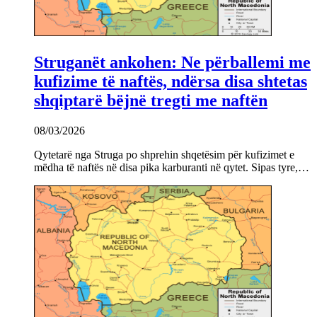
Struganët ankohen: Ne përballemi me
kufizime të naftës, ndërsa disa shtetas
shqiptarë bëjnë tregti me naftën
08/03/2026
Qytetarë nga Struga po shprehin shqetësim për kufizimet e
mëdha të naftës në disa pika karburanti në qytet. Sipas tyre,…