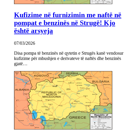
Kufizime në furnizimin me naftë në
pompat e benzinës në Strugë! Kjo
është arsyeja
07/03/2026
Disa pompa të benzinës në qytetin e Strugës kanë vendosur
kufizime për mbushjen e derivateve të naftës dhe benzinës
gjatë…