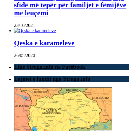
sfidë më tepër për familjet e fëmijëve
me leuçemi
23/10/2021
Qeska e karameleve
26/05/2020
Like Struga.info ne Facebook
Lajmet e fundit nga Struga.info