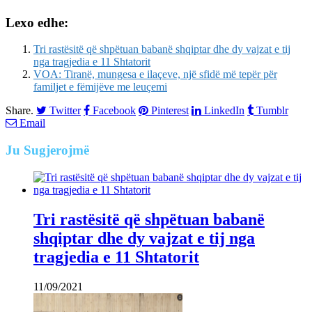
Lexo edhe:
Tri rastësitë që shpëtuan babanë shqiptar dhe dy vajzat e tij
nga tragjedia e 11 Shtatorit
VOA: Tiranë, mungesa e ilaçeve, një sfidë më tepër për
familjet e fëmijëve me leuçemi
Share.
Twitter
Facebook
Pinterest
LinkedIn
Tumblr
Email
Ju
Sugjerojmë
Tri rastësitë që shpëtuan babanë
shqiptar dhe dy vajzat e tij nga
tragjedia e 11 Shtatorit
11/09/2021