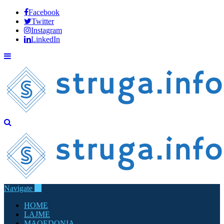
Facebook
Twitter
Instagram
LinkedIn
Navigate
HOME
LAJME
MAQEDONIA