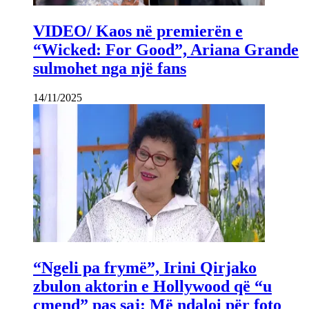
VIDEO/ Kaos në premierën e
“Wicked: For Good”, Ariana Grande
sulmohet nga një fans
14/11/2025
“Ngeli pa frymë”, Irini Qirjako
zbulon aktorin e Hollywood që “u
çmend” pas saj: Më ndaloi për foto