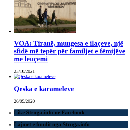
VOA: Tiranë, mungesa e ilaçeve, një
sfidë më tepër për familjet e fëmijëve
me leuçemi
23/10/2021
Qeska e karameleve
26/05/2020
Like Struga.info ne Facebook
Lajmet e fundit nga Struga.info