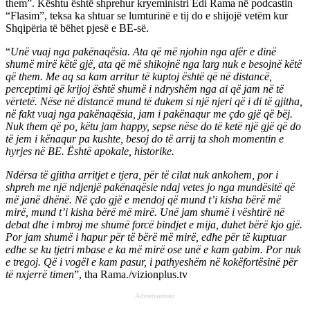
them”. Kështu është shprehur kryeministri Edi Rama në podcastin
“Flasim”, teksa ka shtuar se lumturinë e tij do e shijojë vetëm kur
Shqipëria të bëhet pjesë e BE-së.
“
Unë vuaj nga pakënaqësia. Ata që më njohin nga afër e dinë
shumë mirë këtë gjë, ata që më shikojnë nga larg nuk e besojnë këtë
që them. Me aq sa kam arritur të kuptoj është që në distancë,
perceptimi që krijoj është shumë i ndryshëm nga ai që jam në të
vërtetë. Nëse në distancë mund të dukem si një njeri që i di të gjitha,
në fakt vuaj nga pakënaqësia, jam i pakënaqur me çdo gjë që bëj.
Nuk them që po, këtu jam happy, sepse nëse do të ketë një gjë që do
të jem i kënaqur pa kushte, besoj do të arrij ta shoh momentin e
hyrjes në BE. Është apokale, historike.
Ndërsa të gjitha arritjet e tjera, për të cilat nuk ankohem, por i
shpreh me një ndjenjë pakënaqësie ndaj vetes jo nga mundësitë që
më janë dhënë. Në çdo gjë e mendoj që mund t’i kisha bërë më
mirë, mund t’i kisha bërë më mirë. Unë jam shumë i vështirë në
debat dhe i mbroj me shumë forcë bindjet e mija, duhet bërë kjo gjë.
Por jam shumë i hapur për të bërë më mirë, edhe për të kuptuar
edhe se ku tjetri mbase e ka më mirë ose unë e kam gabim. Por nuk
e tregoj. Që i vogël e kam pasur, i pathyeshëm në kokëfortësinë për
të nxjerrë timen
”, tha Rama./vizionplus.tv
Advertisement