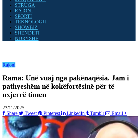
STRUGA
RAJONI
SPORTI
TEKNOLOGJI
SHOWBIZ
SHENDETI
NDRYSHE
Rajoni
Rama: Unë vuaj nga pakënaqësia. Jam i
pathyeshëm në kokëfortësinë për të
nxjerrë timen
23/11/2025
Share
Tweet
Pinterest
LinkedIn
Tumblr
Email
+