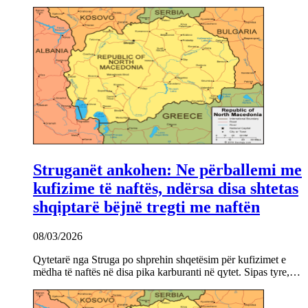
Struganët ankohen: Ne përballemi me
kufizime të naftës, ndërsa disa shtetas
shqiptarë bëjnë tregti me naftën
08/03/2026
Qytetarë nga Struga po shprehin shqetësim për kufizimet e
mëdha të naftës në disa pika karburanti në qytet. Sipas tyre,…