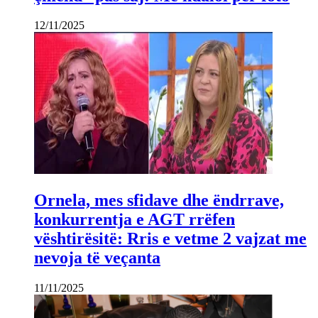
12/11/2025
Ornela, mes sfidave dhe ëndrrave,
konkurrentja e AGT rrëfen
vështirësitë: Rris e vetme 2 vajzat me
nevoja të veçanta
11/11/2025