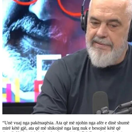
“Unë vuaj nga pakënaqësia. Ata që më njohin nga afër e dinë shumë
mirë këtë gjë, ata që më shikojnë nga larg nuk e besojnë këtë që