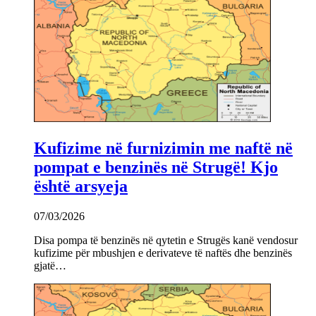
Kufizime në furnizimin me naftë në
pompat e benzinës në Strugë! Kjo
është arsyeja
07/03/2026
Disa pompa të benzinës në qytetin e Strugës kanë vendosur
kufizime për mbushjen e derivateve të naftës dhe benzinës
gjatë…