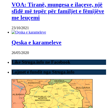
VOA: Tiranë, mungesa e ilaçeve, një
sfidë më tepër për familjet e fëmijëve
me leuçemi
23/10/2021
Qeska e karameleve
26/05/2020
Like Struga.info ne Facebook
Lajmet e fundit nga Struga.info