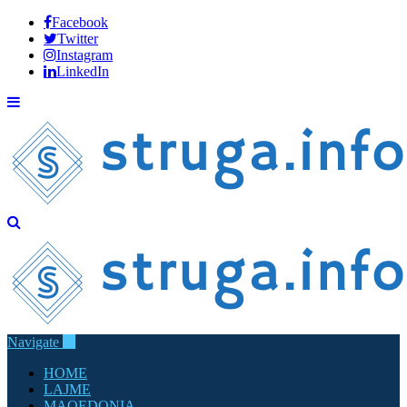
Facebook
Twitter
Instagram
LinkedIn
Navigate
HOME
LAJME
MAQEDONIA