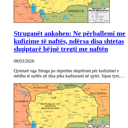
Struganët ankohen: Ne përballemi me
kufizime të naftës, ndërsa disa shtetas
shqiptarë bëjnë tregti me naftën
08/03/2026
Qytetarë nga Struga po shprehin shqetësim për kufizimet e
mëdha të naftës në disa pika karburanti në qytet. Sipas tyre,…