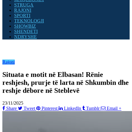
STRUGA
RAJONI
SPORTI
TEKNOLOGJI
SHOWBIZ
SHENDETI
NDRYSHE
Rajoni
Situata e motit në Elbasan! Rënie
reshjesh, prurje të larta në Shkumbin dhe
reshje dëbore në Steblevë
23/11/2025
Share
Tweet
Pinterest
LinkedIn
Tumblr
Email
+