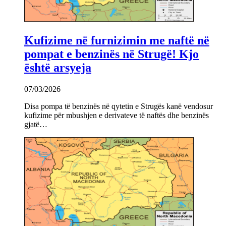
Kufizime në furnizimin me naftë në
pompat e benzinës në Strugë! Kjo
është arsyeja
07/03/2026
Disa pompa të benzinës në qytetin e Strugës kanë vendosur
kufizime për mbushjen e derivateve të naftës dhe benzinës
gjatë…