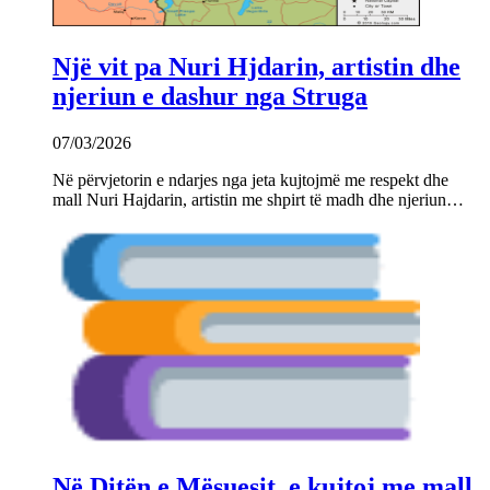
Një vit pa Nuri Hjdarin, artistin dhe
njeriun e dashur nga Struga
07/03/2026
Në përvjetorin e ndarjes nga jeta kujtojmë me respekt dhe
mall Nuri Hajdarin, artistin me shpirt të madh dhe njeriun…
Në Ditën e Mësuesit, e kujtoj me mall