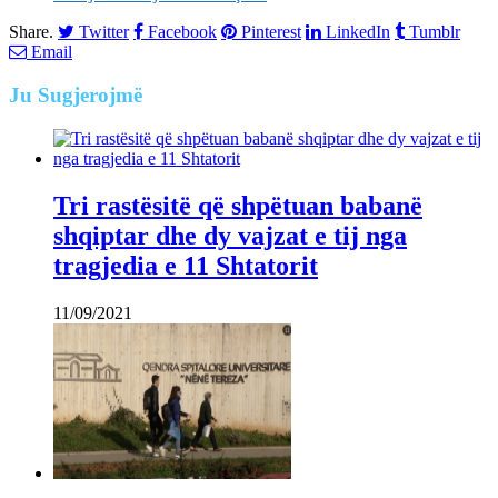
Share.
Twitter
Facebook
Pinterest
LinkedIn
Tumblr
Email
Ju
Sugjerojmë
Tri rastësitë që shpëtuan babanë
shqiptar dhe dy vajzat e tij nga
tragjedia e 11 Shtatorit
11/09/2021