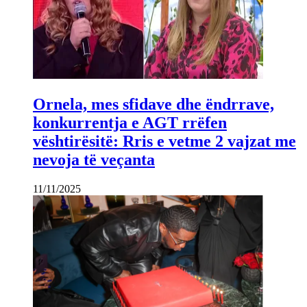
Ornela, mes sfidave dhe ëndrrave,
konkurrentja e AGT rrëfen
vështirësitë: Rris e vetme 2 vajzat me
nevoja të veçanta
11/11/2025