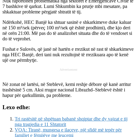
Nuk raportohen problematika nga sektorët e Emergjencave Civile të
7 bashkive të qarkut. Lumi Shkumbin ka prurje mbi mesatare, pa
shkaktuar probleme përgjatë shtratit të tij.
Ndërkohë, HEC Banjë ka shtuar sasinë e shkarkimeve duke kaluar
në 150 m³/sek (përveç 100 m³/sek që është prodhimi), dhe kjo deri
në orën 21:00. Më pas do të analizohet situata dhe do të vendoset si
do të veprohet.
Fushat e Sulovës, që janë në hartën e rrezikut në rast të shkarkimeve
nga HEC Banjë, deri tani nuk rezultojnë të rrezikuara apo të kenë
ujë ose përmbytje.
Advertisement
Në zonat në lartësi, në Steblevë, kemi reshje dëbore që kanë arritur
trashësinë 5 cm. Aksi rrugor nacional Librazhd–Steblevë është i
hapur për qarkullimin, pa probleme.
Lexo edhe:
Tri rastësitë që shpëtuan babanë shqiptar dhe dy vajzat e tij
nga tragjedia e 11 Shtatorit
VOA: Tiranë, mungesa e ilaçeve, një sfidë më tepër për
familjet e fëmijëve me leuçemi