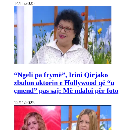
14/11/2025
“Ngeli pa frymë”, Irini Qirjako
zbulon aktorin e Hollywood që “u
çmend” pas saj: Më ndaloi për foto
12/11/2025