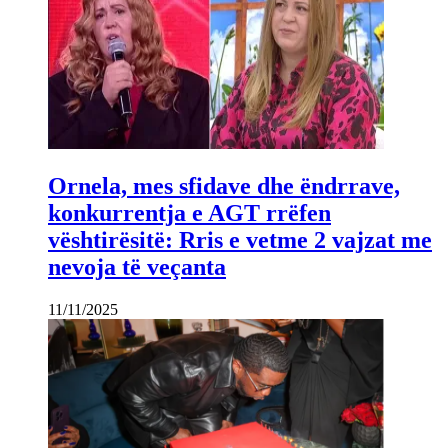
Ornela, mes sfidave dhe ëndrrave,
konkurrentja e AGT rrëfen
vështirësitë: Rris e vetme 2 vajzat me
nevoja të veçanta
11/11/2025