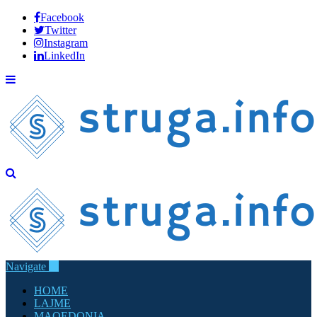
Facebook
Twitter
Instagram
LinkedIn
Navigate
HOME
LAJME
MAQEDONIA