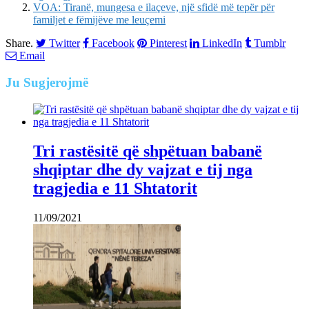
VOA: Tiranë, mungesa e ilaçeve, një sfidë më tepër për
familjet e fëmijëve me leuçemi
Share.
Twitter
Facebook
Pinterest
LinkedIn
Tumblr
Email
Ju
Sugjerojmë
Tri rastësitë që shpëtuan babanë
shqiptar dhe dy vajzat e tij nga
tragjedia e 11 Shtatorit
11/09/2021