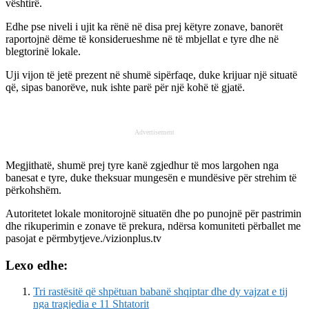
vështirë.
Edhe pse niveli i ujit ka rënë në disa prej këtyre zonave, banorët
raportojnë dëme të konsiderueshme në të mbjellat e tyre dhe në
blegtorinë lokale.
Uji vijon të jetë prezent në shumë sipërfaqe, duke krijuar një situatë
që, sipas banorëve, nuk ishte parë për një kohë të gjatë.
Advertisement
Megjithatë, shumë prej tyre kanë zgjedhur të mos largohen nga
banesat e tyre, duke theksuar mungesën e mundësive për strehim të
përkohshëm.
Autoritetet lokale monitorojnë situatën dhe po punojnë për pastrimin
dhe rikuperimin e zonave të prekura, ndërsa komuniteti përballet me
pasojat e përmbytjeve./vizionplus.tv
Lexo edhe:
Tri rastësitë që shpëtuan babanë shqiptar dhe dy vajzat e tij
nga tragjedia e 11 Shtatorit