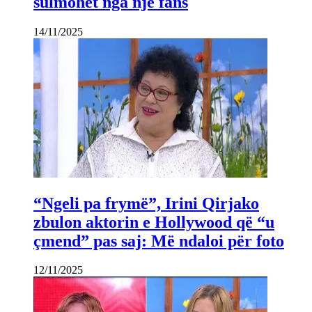
sulmohet nga një fans
14/11/2025
“Ngeli pa frymë”, Irini Qirjako
zbulon aktorin e Hollywood që “u
çmend” pas saj: Më ndaloi për foto
12/11/2025