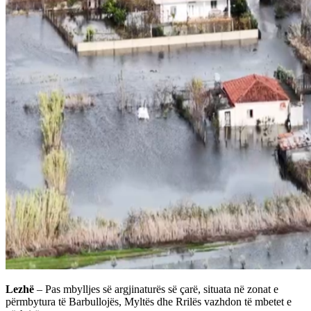
Lezhë
– Pas mbylljes së argjinaturës së çarë, situata në zonat e
përmbytura të Barbullojës, Myltës dhe Rrilës vazhdon të mbetet e