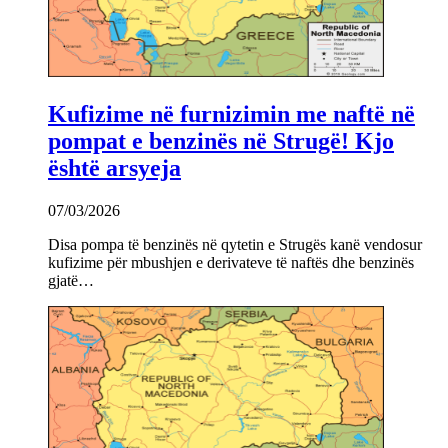
Kufizime në furnizimin me naftë në
pompat e benzinës në Strugë! Kjo
është arsyeja
07/03/2026
Disa pompa të benzinës në qytetin e Strugës kanë vendosur
kufizime për mbushjen e derivateve të naftës dhe benzinës
gjatë…