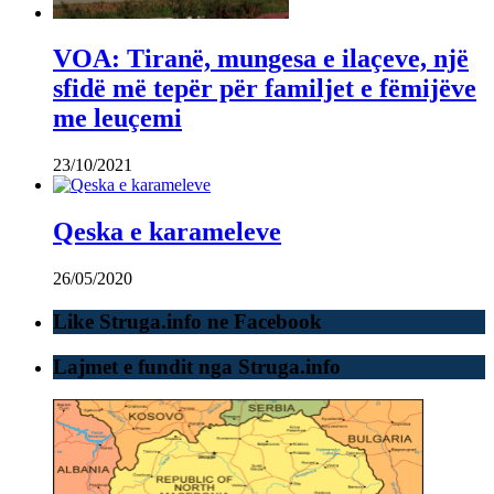
VOA: Tiranë, mungesa e ilaçeve, një
sfidë më tepër për familjet e fëmijëve
me leuçemi
23/10/2021
Qeska e karameleve
26/05/2020
Like Struga.info ne Facebook
Lajmet e fundit nga Struga.info