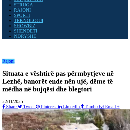
STRUGA
RAJONI
SPORTI
TEKNOLOGJI
SHOWBIZ
SHENDETI
NDRYSHE
Rajoni
Situata e vështirë pas përmbytjeve në
Lezhë, banorët ende nën ujë, dëme të
mëdha në bujqësi dhe blegtori
22/11/2025
Share
Tweet
Pinterest
LinkedIn
Tumblr
Email
+