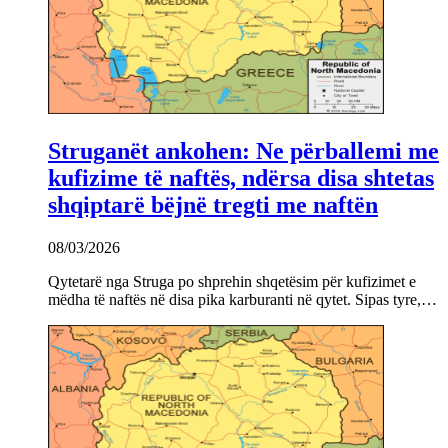
Struganët ankohen: Ne përballemi me
kufizime të naftës, ndërsa disa shtetas
shqiptarë bëjnë tregti me naftën
08/03/2026
Qytetarë nga Struga po shprehin shqetësim për kufizimet e
mëdha të naftës në disa pika karburanti në qytet. Sipas tyre,…